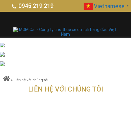
0945 219 219
Vietnamese
▼
»
Liên hệ với chúng tôi
LIÊN HỆ VỚI CHÚNG TÔI