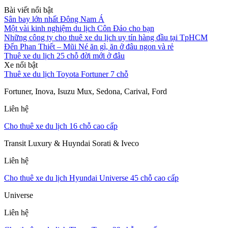
Bài viết nổi bật
Sân bay lớn nhất Đông Nam Á
Một vài kinh nghiệm du lịch Côn Đảo cho bạn
Những công ty cho thuê xe du lịch uy tín hàng đầu tại TpHCM
Đến Phan Thiết – Mũi Né ăn gì, ăn ở đâu ngon và rẻ
Thuê xe du lịch 25 chỗ đời mới ở đâu
Xe nổi bật
Thuê xe du lịch Toyota Fortuner 7 chỗ
Fortuner, Inova, Isuzu Mux, Sedona, Carival, Ford
Liên hệ
Cho thuê xe du lịch 16 chỗ cao cấp
Transit Luxury & Huyndai Sorati & Iveco
Liên hệ
Cho thuê xe du lịch Hyundai Universe 45 chỗ cao cấp
Universe
Liên hệ