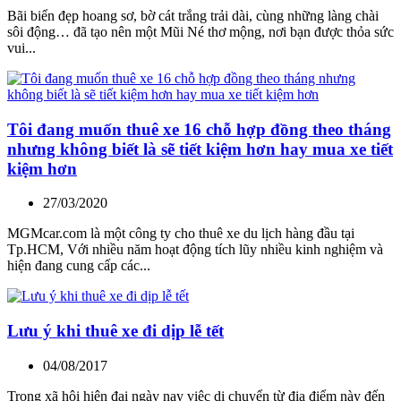
Bãi biển đẹp hoang sơ, bờ cát trắng trải dài, cùng những làng chài
sôi động… đã tạo nên một Mũi Né thơ mộng, nơi bạn được thỏa sức
vui...
Tôi đang muốn thuê xe 16 chỗ hợp đồng theo tháng
nhưng không biết là sẽ tiết kiệm hơn hay mua xe tiết
kiệm hơn
27/03/2020
MGMcar.com là một công ty cho thuê xe du lịch hàng đầu tại
Tp.HCM, Với nhiều năm hoạt động tích lũy nhiều kinh nghiệm và
hiện đang cung cấp các...
Lưu ý khi thuê xe đi dịp lễ tết
04/08/2017
Trong xã hội hiện đại ngày nay việc di chuyển từ địa điểm này đến