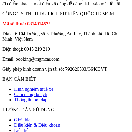
địa điểm khác là một điều vô cùng dễ dàng. Khi vào mùa lễ hội...
CÔNG TY TNHH DU LỊCH SỰ KIỆN QUỐC TẾ MGM
Mã số thuế: 0314914572
Địa chỉ: 104 Đường số 3, Phường An Lạc, Thành phố Hồ Chí
Minh, Việt Nam
Điện thoại: 0945 219 219
Email: booking@mgmcar.com
Giấy phép kinh doanh vận tải số: 792626533/GPKDVT
BẠN CẦN BIẾT
Kinh nghiệm thuê xe
Cẩm nang du lịch
Thông tin hỏi đáp
HƯỚNG DẪN SỬ DỤNG
Giới thiệu
Điều kiện & Điều khoản
Liên hệ