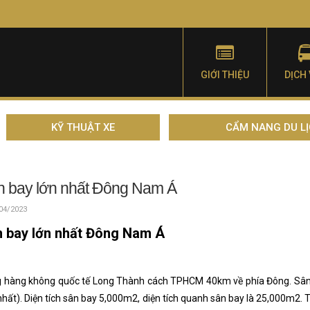
GIỚI THIỆU
DỊCH
KỸ THUẬT XE
CẨM NANG DU L
n bay lớn nhất Đông Nam Á
04/2023
 bay lớn nhất Đông Nam Á
 hàng không quốc tế Long Thành cách TPHCM 40km về phía Đông. Sân b
nhất). Diện tích sân bay 5,000m2, diện tích quanh sân bay là 25,000m2. 