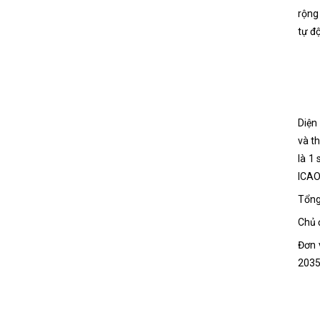
rộng
tự đ
Diện
và t
là 1
ICAO
Tổng
Chủ 
Đơn 
2035