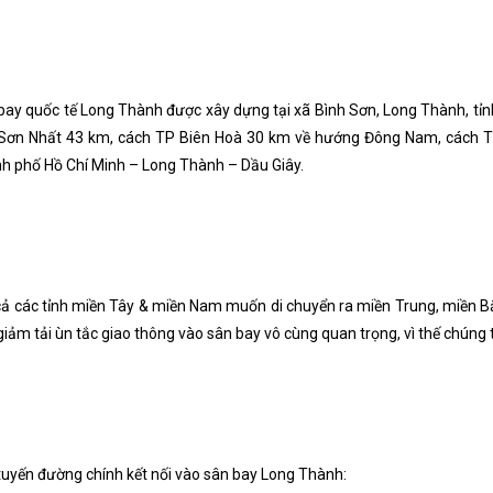
bay quốc tế Long Thành được xây dựng tại xã Bình Sơn, Long Thành, t
Sơn Nhất 43 km, cách TP Biên Hoà 30 km về hướng Đông Nam, cách T
h phố Hồ Chí Minh – Long Thành – Dầu Giây.
cả các tỉnh miền Tây & miền Nam muốn di chuyển ra miền Trung, miền Bắ
 giảm tải ùn tắc giao thông vào sân bay vô cùng quan trọng, vì thế chúng
tuyến đường chính kết nối vào sân bay Long Thành: