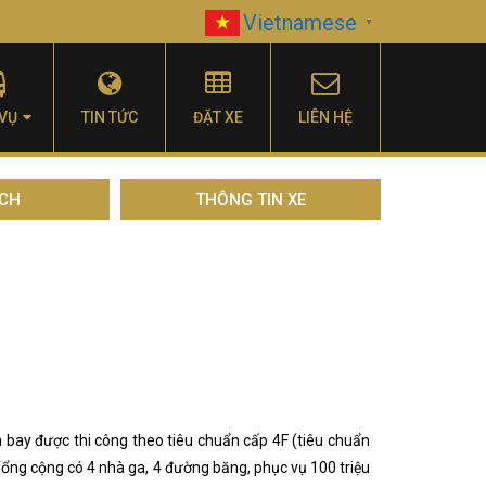
Vietnamese
▼
 VỤ
TIN TỨC
ĐẶT XE
LIÊN HỆ
ỊCH
THÔNG TIN XE
ay được thi công theo tiêu chuẩn cấp 4F (tiêu chuẩn
Tổng cộng có 4 nhà ga, 4 đường băng, phục vụ 100 triệu