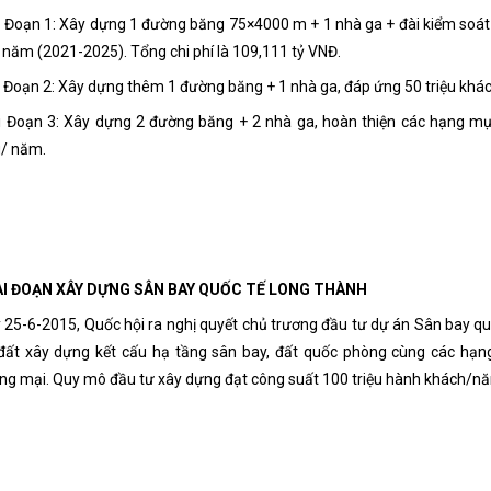
ai Đoạn 1: Xây dựng 1 đường băng 75×4000 m + 1 nhà ga + đài kiểm soát 
 năm (2021-2025). Tổng chi phí là 109,111 tỷ VNĐ.
ai Đoạn 2: Xây dựng thêm 1 đường băng + 1 nhà ga, đáp ứng 50 triệu khác
ai Đoạn 3: Xây dựng 2 đường băng + 2 nhà ga, hoàn thiện các hạng mục 
/ năm.
IAI ĐOẠN XÂY DỰNG SÂN BAY QUỐC TẾ LONG THÀNH
 25-6-2015, Quốc hội ra nghị quyết chủ trương đầu tư dự án Sân bay qu
 đất xây dựng kết cấu hạ tầng sân bay, đất quốc phòng cùng các hạn
ng mại. Quy mô đầu tư xây dựng đạt công suất 100 triệu hành khách/nă