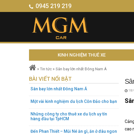
0945 219 219
KINH NGHIỆM THUÊ XE
»
»
Tin tức
Sân bay lớn nhất Đông Nam Á
BÀI VIẾT NỔI BẬT
Sâ
Sân bay lớn nhất Đông Nam Á
18/
Sân
Một vài kinh nghiệm du lịch Côn Đảo cho bạn
Những công ty cho thuê xe du lịch uy tín
hàng đầu tại TpHCM
Cảng
cao 
Đến Phan Thiết – Mũi Né ăn gì, ăn ở đâu ngon