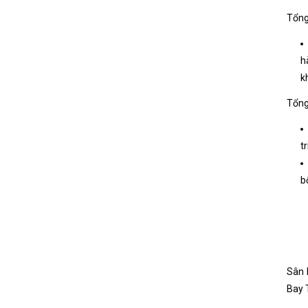
Tổng
h
k
Tổng
t
b
Sân 
Bay 