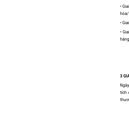
• Gi
hóa/
• Gi
• Gi
hàng
3 G
Ngày
tích
thươ