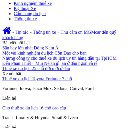
Kinh nghiệm thuê xe
Kỹ thuật Xe
Cẩm nang du lịch
Thông tin xe
»
Tin tức
»
Thông tin xe
»
Thư cảm ơn MGMcar đến quý
khách hàng
Bài viết nổi bật
Sân bay lớn nhất Đông Nam Á
Một vài kinh nghiệm du lịch Côn Đảo cho bạn
Những công ty cho thuê xe du lịch uy tín hàng đầu tại TpHCM
Đến Phan Thiết – Mũi Né ăn gì, ăn ở đâu ngon và rẻ
Thuê xe du lịch 25 chỗ đời mới ở đâu
Xe nổi bật
Thuê xe du lịch Toyota Fortuner 7 chỗ
Fortuner, Inova, Isuzu Mux, Sedona, Carival, Ford
Liên hệ
Cho thuê xe du lịch 16 chỗ cao cấp
Transit Luxury & Huyndai Sorati & Iveco
Liên hệ