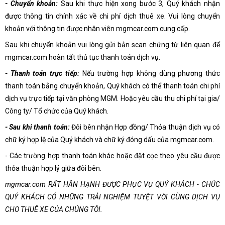
- Chuyển khoản:
Sau khi thực hiện xong bước 3, Quý khách nhận
được thông tin chính xác về chi phí dịch thuê xe. Vui lòng chuyển
khoản với thông tin được nhân viên mgmcar.com cung cấp.
Sau khi chuyển khoản vui lòng gửi bản scan chứng từ liên quan để
mgmcar.com hoàn tất thủ tục thanh toán dịch vụ.
- Thanh toán trực tiếp:
Nếu trường hợp không dùng phương thức
thanh toán bằng chuyển khoản, Quý khách có thể thanh toán chi phí
dịch vụ trực tiếp tại văn phòng MGM. Hoặc yêu cầu thu chi phí tại gia/
Công ty/ Tổ chức của Quý khách.
- Sau khi thanh toán:
Đôi bên nhận Hợp đồng/ Thỏa thuận dịch vụ có
chữ ký hợp lệ của Quý khách và chữ ký đóng dấu của mgmcar.com.
- Các trường hợp thanh toán khác hoặc đặt cọc theo yêu cầu được
thỏa thuận hợp lý giữa đôi bên.
mgmcar.com RẤT HÂN HẠNH ĐƯỢC PHỤC VỤ QUÝ KHÁCH - CHÚC
QUÝ KHÁCH CÓ NHỮNG TRẢI NGHIỆM TUYỆT VỜI CÙNG DỊCH VỤ
CHO THUÊ XE CỦA CHÚNG TÔI.