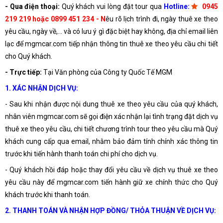
- Qua điện thoại:
Quý khách vui lòng đặt tour qua
Hotline:
0945
219 219 hoặc 0899 451 234 - N
êu rõ lịch trình đi, ngày thuê xe theo
yêu cầu, ngày về,... và có lưu ý gì đặc biệt hay không, địa chỉ email liên
lạc để mgmcar.com tiếp nhận thông tin thuê xe theo yêu cầu chi tiết
cho Quý khách.
- Trực tiếp:
Tại Văn phòng của Công ty Quốc Tế MGM
1. XÁC NHẬN DỊCH VỤ:
- Sau khi nhận được nội dung thuê xe theo yêu cầu của quý khách,
nhân viên mgmcar.com sẽ gọi điện xác nhận lại tình trạng đặt dịch vụ
thuê xe theo yêu cầu, chi tiết chương trình tour theo yêu cầu mà Quý
khách cung cấp qua email, nhằm bảo đảm tính chính xác thông tin
trước khi tiến hành thanh toán chi phí cho dịch vụ.
- Quý khách hồi đáp hoặc thay đổi yêu cầu về dịch vụ thuê xe theo
yêu cầu này để mgmcar.com tiến hành giữ xe chính thức cho Quý
khách trước khi thanh toán.
2. THANH TOÁN VÀ NHẬN HỢP ĐỒNG/ THỎA THUẬN VỀ DỊCH VỤ: