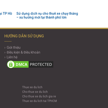
ại TP Hồ
Sử dụng dịch vụ cho thuê xe chạy tháng
– xu hướng mới tại thành phố lớn
HƯỚNG DẪN SỬ DỤNG
Giới thiệu
Điều kiện & Điều khoản
Liên hệ
Thue xe du lich
Cho thue xe du lich
Cho thue xe du lich gia re
Thue xe du lich tai TPHCM