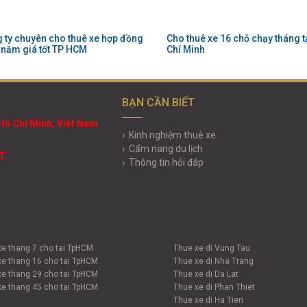
 ty chuyên cho thuê xe hợp đồng
Cho thuê xe 16 chỗ chạy tháng t
 năm giá tốt TP HCM
Chí Minh
BẠN CẦN BIẾT
Hồ Chí Minh, Việt Nam
Kinh nghiệm thuê xe
Cẩm nang du lịch
VT
Thông tin hỏi đáp
xe thang 7 cho tai TpHCM
Thue xe di Vung Tau
xe thang 16 cho tai TpHCM
Thue xe di Nha Trang
xe thang 29 cho tai TpHCM
Thue xe di Da Lat
xe thang 45 cho tai TpHCM
Thue xe di Phan Thiet
Thue xe di Ha Tien