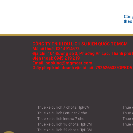
Công
theo
CÔNG TY TNHH DU LỊCH SỰ KIỆN QUỐC TẾ MGM
Mã số thuế: 0314914572
Địa chỉ: 104 Đường số 3, Phường An Lạc, Thành phố 
Điện thoại: 0945 219 219
Email: booking@mgmcar.com
Giấy phép kinh doanh vận tải số: 792626533/GPKD
Thue xe du lich 7 cho tai TpHCM
Thue 
Thue xe du lich Fortuner 7 cho
Thue 
Thue xe du lich Innova 7 cho
Thue 
Thue xe du lich 16 cho tai TpHCM
Thue 
Thue xe du lich 29 cho tai TpHCM