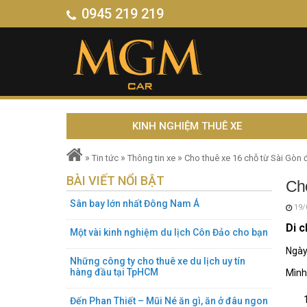
0945 219 219
KINH NGHIỆM THUÊ XE
»
»
»
Tin tức
Thông tin xe
Cho thuê xe 16 chỗ từ Sài Gòn 
BÀI VIẾT NỔI BẬT
Cho
Sân bay lớn nhất Đông Nam Á
19/
Di c
Một vài kinh nghiệm du lịch Côn Đảo cho bạn
Ngày
Những công ty cho thuê xe du lịch uy tín
hàng đầu tại TpHCM
Mình
Đến Phan Thiết – Mũi Né ăn gì, ăn ở đâu ngon