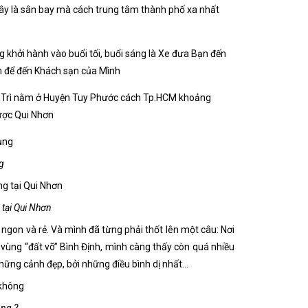
 đây là sân bay mà cách trung tâm thành phố xa nhất
g khởi hành vào buổi tối, buổi sáng là Xe đưa Bạn đến
 để đến Khách sạn của Mình
êu Trì nằm ở Huyện Tuy Phước cách Tp.HCM khoảng
được Qui Nhơn
ng
 tại Qui Nhơn
à ngon và rẻ. Và mình đã từng phải thốt lên một câu: Nơi
 vùng “đất võ” Bình Định, mình càng thấy còn quá nhiều
những cảnh đẹp, bởi những điều bình dị nhất…