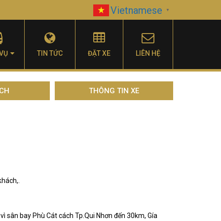
Vietnamese
▼
 VỤ
TIN TỨC
ĐẶT XE
LIÊN HỆ
ỊCH
THÔNG TIN XE
khách,.
 vì sân bay Phù Cát cách Tp.Qui Nhơn đến 30km, Gía