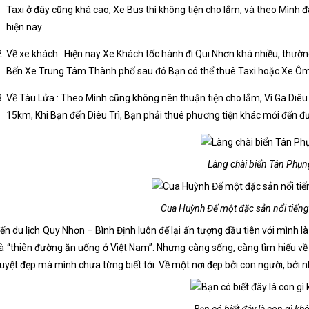
Taxi ở đây cũng khá cao, Xe Bus thì không tiện cho lắm, và theo Mình
hiện nay
Về xe khách : Hiện nay Xe Khách tốc hành đi Qui Nhơn khá nhiều, thườn
Bến Xe Trung Tâm Thành phố sau đó Bạn có thể thuê Taxi hoặc Xe Ôm
Về Tàu Lửa : Theo Mình cũng không nên thuận tiện cho lắm, Vì Ga Di
15km, Khi Bạn đến Diêu Trì, Bạn phải thuê phương tiện khác mới đến 
Làng chài biển Tân Phụ
Cua Huỳnh Đế một đặc sản nổi tiếng
ến du lịch Quy Nhơn – Bình Định luôn để lại ấn tượng đầu tiên với mình l
là “thiên đường ăn uống ở Việt Nam”. Nhưng càng sống, càng tìm hiểu về
tuyệt đẹp mà mình chưa từng biết tới. Về một nơi đẹp bởi con người, bởi 