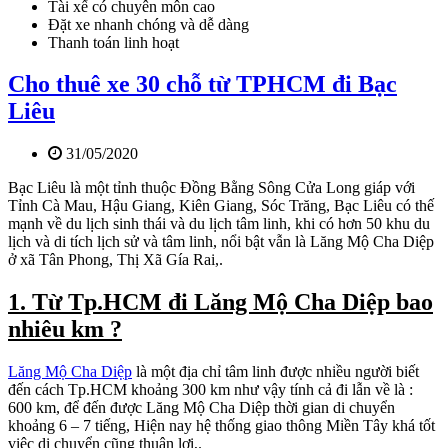
Tài xế có chuyên môn cao
Đặt xe nhanh chóng và dễ dàng
Thanh toán linh hoạt
Cho thuê xe 30 chỗ từ TPHCM đi Bạc
Liêu
31/05/2020
Bạc Liêu là một tỉnh thuộc Đồng Bằng Sông Cửa Long giáp với
Tỉnh Cà Mau, Hậu Giang, Kiên Giang, Sóc Trăng, Bạc Liêu có thế
mạnh về du lịch sinh thái và du lịch tâm linh, khi có hơn 50 khu du
lịch và di tích lịch sử và tâm linh, nổi bật vẫn là Lăng Mộ Cha Diệp
ở xã Tân Phong, Thị Xã Gía Rai,.
1. Từ Tp.HCM đi Lăng Mộ Cha Diệp bao
nhiêu km ?
Lăng Mộ Cha Diệp
là một địa chỉ tâm linh được nhiều người biết
đến cách Tp.HCM khoảng 300 km như vậy tính cả đi lẫn về là :
600 km, để đến được Lăng Mộ Cha Diệp thời gian di chuyển
khoảng 6 – 7 tiếng, Hiện nay hệ thống giao thông Miền Tây khá tốt
việc di chuyển cũng thuận lợi,.