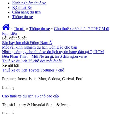
Kinh nghiệm thuê xe
Kỹ thuật Xe
Cẩm nang du lịch
Thông tin xe
»
Tin tức
»
Thông tin xe
»
Cho thuê xe 30 chỗ từ TPHCM đi
Bạc Liêu
Bài viết nổi bật
Sân bay lớn nhất Đông Nam Á
Một vài kinh nghiệm du lịch Côn Đảo cho bạn
Những công ty cho thuê xe du lịch uy tín hàng đầu tại TpHCM
Đến Phan Thiết – Mũi Né ăn gì, ăn ở đâu ngon và rẻ
Thuê xe du lịch 25 chỗ đời mới ở đâu
Xe nổi bật
Thuê xe du lịch Toyota Fortuner 7 chỗ
Fortuner, Inova, Isuzu Mux, Sedona, Carival, Ford
Liên hệ
Cho thuê xe du lịch 16 chỗ cao cấp
Transit Luxury & Huyndai Sorati & Iveco
Liên hệ