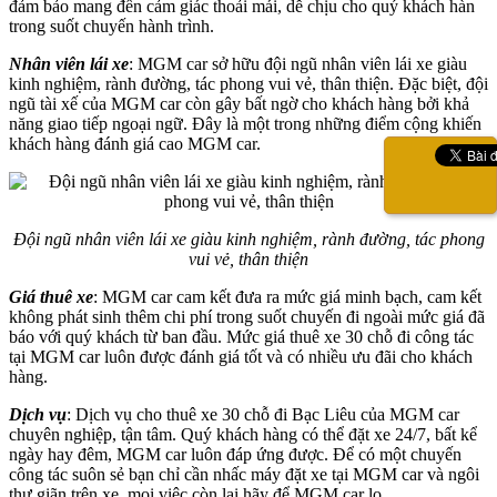
đảm bảo mang đến cảm giác thoải mái, dễ chịu cho quý khách hàn
trong suốt chuyến hành trình.
Nhân viên lái xe
: MGM car sở hữu đội ngũ nhân viên lái xe giàu
kinh nghiệm, rành đường, tác phong vui vẻ, thân thiện. Đặc biệt, đội
ngũ tài xế của MGM car còn gây bất ngờ cho khách hàng bởi khả
năng giao tiếp ngoại ngữ. Đây là một trong những điểm cộng khiến
khách hàng đánh giá cao MGM car.
Đội ngũ nhân viên lái xe giàu kinh nghiệm, rành đường, tác phong
vui vẻ, thân thiện
Giá thuê xe
: MGM car cam kết đưa ra mức giá minh bạch, cam kết
không phát sinh thêm chi phí trong suốt chuyến đi ngoài mức giá đã
báo với quý khách từ ban đầu. Mức giá thuê xe 30 chỗ đi công tác
tại MGM car luôn được đánh giá tốt và có nhiều ưu đãi cho khách
hàng.
Dịch vụ
: Dịch vụ cho thuê xe 30 chỗ đi Bạc Liêu của MGM car
chuyên nghiệp, tận tâm. Quý khách hàng có thể đặt xe 24/7, bất kể
ngày hay đêm, MGM car luôn đáp ứng được. Để có một chuyến
công tác suôn sẻ bạn chỉ cần nhấc máy đặt xe tại MGM car và ngôi
thư giãn trên xe, mọi việc còn lại hãy để MGM car lo.