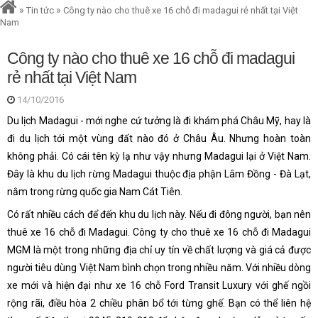
»
»
Tin tức
Công ty nào cho thuê xe 16 chỗ đi madagui rẻ nhất tại Việt
Nam
Công ty nào cho thuê xe 16 chỗ đi madagui
rẻ nhất tại Việt Nam
14/10/2016
Du lịch Madagui - mới nghe cứ tưởng là đi khám phá Châu Mỹ, hay là
đi du lịch tới một vùng đất nào đó ở Châu Âu. Nhưng hoàn toàn
không phải. Có cái tên kỳ lạ như vậy nhưng Madagui lại ở Việt Nam.
Đây là khu du lịch rừng Madagui thuộc địa phận Lâm Đồng - Đà Lạt,
nằm trong rừng quốc gia Nam Cát Tiên.
Có rất nhiều cách để đến khu du lịch này. Nếu đi đông người, bạn nên
thuê xe 16 chỗ đi Madagui. Công ty cho thuê xe 16 chỗ đi Madagui
MGM là một trong những địa chỉ uy tín về chất lượng và giá cả được
người tiêu dùng Việt Nam bình chọn trong nhiều năm. Với nhiều dòng
xe mới và hiện đại như xe 16 chỗ Ford Transit Luxury với ghế ngồi
rộng rãi, điều hòa 2 chiều phân bổ tới từng ghế. Bạn có thể liên hệ