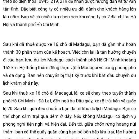
theo số điện thoại 0945. 219. 219 để nhận được hướng dẫn và tư vấn
tận tình. Đặc biệt công ty có nhiều ưu đãi dành cho khách hàng lớn
lâu năm. Bạn sẽ có nhiều lựa chọn hơn khi công ty có 2 địa chỉ tại Hà
Nội và thành phố Hồ Chí Minh.
Sau khi đã thuê được xe 16 chỗ đi Madagui, bạn đã gần như hoàn
thành 30 phần trăm của kế hoạch. Việc còn lại là tận hưởng chuyến
đi của bạn. Khu du lịch Madagui cách thành phố Hồ Chí Minh khoảng
152 km. Hệ thổng thảm động thực vật ở Madagui vô cùng phong phú
và đa dạng. Ban nên chuyển bị thật kỹ trước khi bắt đầu chuyến du
lịch khám phá này.
Sau khi thuê xe 16 chỗ đi Madagui, lái xe sẽ chay theo tuyến thành
phố Hồ Chí Minh - Đà Lạt, đến ngã ba Dầu giây, xe rẽ trái tiến về quốc
lộ 20. Sau khi qua đèo chuối là bạn đã tới khu du lịch Madagui. Bạn có
thể chọn cắm trại qua đêm ở đây. Nếu không Madagui có dịch vụ
phòng nghỉ tiện nghi và hiện đại. Đến tối, giữa chốn rừng hoang núi
thẳm, bạn có thể quây quần cùng bạn bè bên bếp lửa trại, tận hưởng