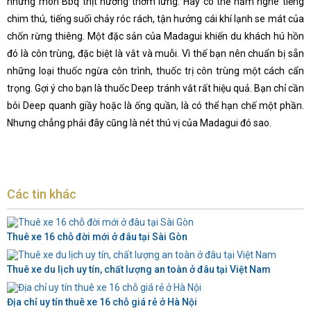
những món Bbq thịt nướng thơm lừng. Hay có thể nằm nghe tiếng
chim thú, tiếng suối chảy róc rách, tận hưởng cái khí lạnh se mát của
chốn rừng thiêng. Một đặc sản của Madagui khiến du khách hú hồn
đó là côn trùng, đặc biệt là vắt và muỗi. Vì thế bạn nên chuẩn bị sẵn
những loại thuốc ngừa côn trình, thuốc trị côn trùng một cách cẩn
trọng. Gợi ý cho bạn là thuốc Deep tránh vắt rất hiệu quả. Bạn chỉ cần
bôi Deep quanh giầy hoặc là ống quần, là có thể hạn chế một phần.
Nhưng chẳng phải đây cũng là nét thú vị của Madagui đó sao.
Các tin khác
Thuê xe 16 chỗ đời mới ở đâu tại Sài Gòn
Thuê xe du lịch uy tín, chất lượng an toàn ở đâu tại Việt Nam
Địa chỉ uy tín thuê xe 16 chỗ giá rẻ ở Hà Nội