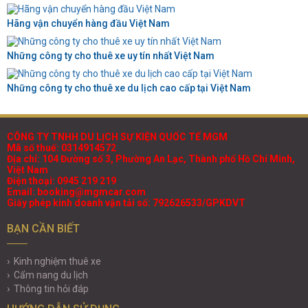
Hãng vận chuyển hàng đầu Việt Nam
Những công ty cho thuê xe uy tín nhất Việt Nam
Những công ty cho thuê xe du lịch cao cấp tại Việt Nam
CÔNG TY TNHH DU LỊCH SỰ KIỆN QUỐC TẾ MGM
Mã số thuế: 0314914572
Địa chỉ: 104 Đường số 3, Phường An Lạc, Thành phố Hồ Chí Minh,
Việt Nam
Điện thoại: 0945 219 219
Email: booking@mgmcar.com
Giấy phép kinh doanh vận tải số: 792626533/GPKDVT
BẠN CẦN BIẾT
Kinh nghiệm thuê xe
Cẩm nang du lịch
Thông tin hỏi đáp