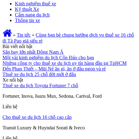
Kinh nghiệm thuê xe
Kỹ thuật Xe
Cẩm nang du lịch
Thông tin xe
»
Tin tức
»
Cùng bạn bè chung hưởng dịch vụ thuê xe 16 chỗ
đi Tà Pao giá siêu rẻ
Bài viết nổi bật
Sân bay lớn nhất Đông Nam Á
Một vài kinh nghiệm du lịch Côn Đảo cho bạn
Những công ty cho thuê xe du lịch uy tín hàng đầu tại TpHCM
Đến Phan Thiết – Mũi Né ăn gì, ăn ở đâu ngon và rẻ
Thuê xe du lịch 25 chỗ đời mới ở đâu
Xe nổi bật
Thuê xe du lịch Toyota Fortuner 7 chỗ
Fortuner, Inova, Isuzu Mux, Sedona, Carival, Ford
Liên hệ
Cho thuê xe du lịch 16 chỗ cao cấp
Transit Luxury & Huyndai Sorati & Iveco
Liên hệ