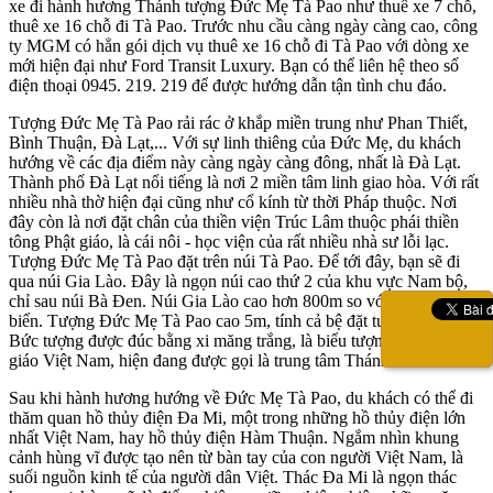
xe đi hành hương Thánh tượng Đức Mẹ Tà Pao như thuê xe 7 chỗ,
thuê xe 16 chỗ đi Tà Pao. Trước nhu cầu càng ngày càng cao, công
ty MGM có hẳn gói dịch vụ thuê xe 16 chỗ đi Tà Pao với dòng xe
mới hiện đại như Ford Transit Luxury. Bạn có thể liên hệ theo số
điện thoại 0945. 219. 219 để được hướng dẫn tận tình chu đáo.
Tượng Đức Mẹ Tà Pao rải rác ở khắp miền trung như Phan Thiết,
Bình Thuận, Đà Lạt,... Với sự linh thiêng của Đức Mẹ, du khách
hướng về các địa điểm này càng ngày càng đông, nhất là Đà Lạt.
Thành phố Đà Lạt nổi tiếng là nơi 2 miền tâm linh giao hòa. Với rất
nhiều nhà thờ hiện đại cũng như cổ kính từ thời Pháp thuộc. Nơi
đây còn là nơi đặt chân của thiền viện Trúc Lâm thuộc phái thiền
tông Phật giáo, là cái nôi - học viện của rất nhiều nhà sư lỗi lạc.
Tượng Đức Mẹ Tà Pao đặt trên núi Tà Pao. Để tới đây, bạn sẽ đi
qua núi Gia Lào. Đây là ngọn núi cao thứ 2 của khu vực Nam bộ,
chỉ sau núi Bà Đen. Núi Gia Lào cao hơn 800m so với mặt nước
biển. Tượng Đức Mẹ Tà Pao cao 5m, tính cả bệ đặt tượng Đức Mẹ.
Bức tượng được đúc bằng xi măng trắng, là biểu tượng của Công
giáo Việt Nam, hiện đang được gọi là trung tâm Thánh mẫu Tà Pao.
Sau khi hành hương hướng về Đức Mẹ Tà Pao, du khách có thể đi
thăm quan hồ thủy điện Đa Mi, một trong những hồ thủy điện lớn
nhất Việt Nam, hay hồ thủy điện Hàm Thuận. Ngắm nhìn khung
cảnh hùng vĩ được tạo nên từ bàn tay của con người Việt Nam, là
suối nguồn kinh tế của người dân Việt. Thác Đa Mi là ngọn thác