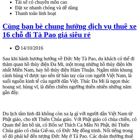
Tài xế có chuyên môn cao
Đặt xe nhanh chóng và dễ dàng
Thanh toán linh hoạt
Cùng bạn bè chung hưởng dịch vụ thuê xe
16 chỗ đi Tà Pao giá siêu rẻ
14/10/2016
Sau khi hành hương hướng về Đức Mẹ Tà Pao, du khách có thể đi
thăm quan hồ thủy điện Đa Mi, một trong những hồ thủy điện lớn
nhất Miền Nam, hay hồ thủy điện Hàm Thuận. Ngắm nhìn khung
cảnh hùng vĩ được tạo nên từ bàn tay của con người Việt Nam, là
suối nguồn kinh tế của người dân Việt. Thác Đa Mi là ngọn thác
hoang sơ, hùng vĩ, là điểm chiêm ngưỡng thiên nhiên những năm
gần đây.
Du lịch tâm linh đã không còn xa lạ gì với người dân Việt Nam từ
Phật giáo, cho tới Thiên Chúa giáo. Với Phật giáo có chùa chiền, có
Quan thế âm bồ tát, có Bổn sư Thích Ca Mâu Ni Phật, thì Thiên
Chúa giáo có chúa Giê-su, có Đức Mẹ đồng trinh. Nổi tiếng trong
số đó phải kể đến tượng Đức Mẹ ở Tà Pao. Các đoàn thường thuê