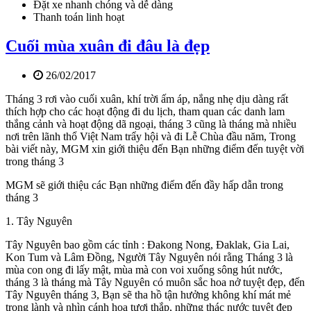
Đặt xe nhanh chóng và dễ dàng
Thanh toán linh hoạt
Cuối mùa xuân đi đâu là đẹp
26/02/2017
Tháng 3 rơi vào cuối xuân, khí trời ấm áp, nắng nhẹ dịu dàng rất
thích hợp cho các hoạt động đi du lịch, tham quan các danh lam
thắng cảnh và hoạt động dã ngoại, tháng 3 cũng là tháng mà nhiều
nơi trên lãnh thổ Việt Nam trẩy hội và đi Lễ Chùa đầu năm, Trong
bài viết này, MGM xin giới thiệu đến Bạn những điểm đến tuyệt vời
trong tháng 3
MGM sẽ giới thiệu các Bạn những điểm đến đầy hấp dẫn trong
tháng 3
1. Tây Nguyên
Tây Nguyên bao gồm các tỉnh : Đakong Nong, Đaklak, Gia Lai,
Kon Tum và Lâm Đồng, Người Tây Nguyên nói rằng Tháng 3 là
mùa con ong đi lấy mật, mùa mà con voi xuống sông hút nước,
tháng 3 là tháng mà Tây Nguyên có muôn sắc hoa nở tuyệt đẹp, đến
Tây Nguyên tháng 3, Bạn sẽ tha hồ tận hưởng không khí mát mẻ
trong lành và nhìn cánh hoa tươi thắp, những thác nước tuyệt đẹp