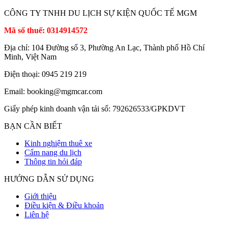
CÔNG TY TNHH DU LỊCH SỰ KIỆN QUỐC TẾ MGM
Mã số thuế: 0314914572
Địa chỉ: 104 Đường số 3, Phường An Lạc, Thành phố Hồ Chí
Minh, Việt Nam
Điện thoại: 0945 219 219
Email: booking@mgmcar.com
Giấy phép kinh doanh vận tải số: 792626533/GPKDVT
BẠN CẦN BIẾT
Kinh nghiệm thuê xe
Cẩm nang du lịch
Thông tin hỏi đáp
HƯỚNG DẪN SỬ DỤNG
Giới thiệu
Điều kiện & Điều khoản
Liên hệ