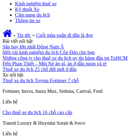
Kinh nghiệm thuê xe
Kỹ thuật Xe
Cẩm nang du lịch
Thông tin xe
»
Tin tức
»
Cuối mùa xuân đi đâu là đẹp
Bài viết nổi bật
Sân bay lớn nhất Đông Nam Á
Một vài kinh nghiệm du lịch Côn Đảo cho bạn
Những công ty cho thuê xe du lịch uy tín hàng đầu tại TpHCM
Đến Phan Thiết – Mũi Né ăn gì, ăn ở đâu ngon và rẻ
Thuê xe du lịch 25 chỗ đời mới ở đâu
Xe nổi bật
Thuê xe du lịch Toyota Fortuner 7 chỗ
Fortuner, Inova, Isuzu Mux, Sedona, Carival, Ford
Liên hệ
Cho thuê xe du lịch 16 chỗ cao cấp
Transit Luxury & Huyndai Sorati & Iveco
Liên hệ