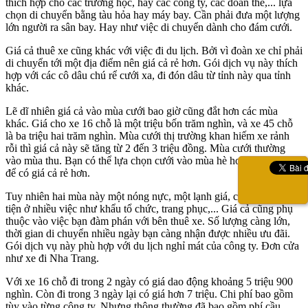
thích hợp cho các trường học, hay các công ty, các đoàn thể,... lựa
chọn di chuyển bằng tàu hỏa hay máy bay. Cần phải đưa một lượng
lớn người ra sân bay. Hay như việc di chuyển dành cho đám cưới.
Giá cả thuê xe cũng khác với việc đi du lịch. Bởi vì đoàn xe chỉ phải
di chuyển tới một địa điểm nên giá cả rẻ hơn. Gói dịch vụ này thích
hợp với các cô dâu chú rể cưới xa, đi đón dâu từ tỉnh này qua tỉnh
khác.
Lẽ dĩ nhiên giá cả vào mùa cưới bao giờ cũng đắt hơn các mùa
khác. Giá cho xe 16 chỗ là một triệu bốn trăm nghìn, và xe 45 chỗ
là ba triệu hai trăm nghìn. Mùa cưới thị trường khan hiếm xe rảnh
rỗi thì giá cả này sẽ tăng từ 2 đến 3 triệu đồng. Mùa cưới thường
vào mùa thu. Bạn có thể lựa chọn cưới vào mùa hè hoặc mùa đông
để có giá cả rẻ hơn.
Tuy nhiên hai mùa này một nóng nực, một lạnh giá, cũng khá bất
tiện ở nhiều việc như khẩu tổ chức, trang phục,... Giá cả cũng phụ
thuộc vào việc bạn đàm phán với bên thuê xe. Số lượng càng lớn,
thời gian di chuyển nhiều ngày bạn càng nhận được nhiều ưu đãi.
Gói dịch vụ này phù hợp với du lịch nghỉ mát của công ty. Đơn cửa
như xe đi Nha Trang.
Với xe 16 chỗ đi trong 2 ngày có giá dao động khoảng 5 triệu 900
nghìn. Còn đi trong 3 ngày lại có giá hơn 7 triệu. Chi phí bao gồm
tùy vào từng công ty. Nhưng thông thường đã bao gồm phí cầu