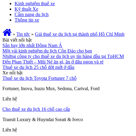
Kinh nghiệm thuê xe
Kỹ thuật Xe
Cẩm nang du lịch
Thông tin xe
»
Tin tức
»
Giá thuê xe du lịch tại thành phố Hồ Chí Minh
Bài viết nổi bật
Sân bay lớn nhất Đông Nam Á
Một vài kinh nghiệm du lịch Côn Đảo cho bạn
Những công ty cho thuê xe du lịch uy tín hàng đầu tại TpHCM
Đến Phan Thiết – Mũi Né ăn gì, ăn ở đâu ngon và rẻ
Thuê xe du lịch 25 chỗ đời mới ở đâu
Xe nổi bật
Thuê xe du lịch Toyota Fortuner 7 chỗ
Fortuner, Inova, Isuzu Mux, Sedona, Carival, Ford
Liên hệ
Cho thuê xe du lịch 16 chỗ cao cấp
Transit Luxury & Huyndai Sorati & Iveco
Liên hệ