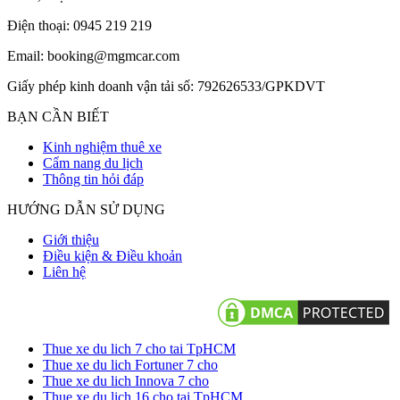
Điện thoại: 0945 219 219
Email: booking@mgmcar.com
Giấy phép kinh doanh vận tải số: 792626533/GPKDVT
BẠN CẦN BIẾT
Kinh nghiệm thuê xe
Cẩm nang du lịch
Thông tin hỏi đáp
HƯỚNG DẪN SỬ DỤNG
Giới thiệu
Điều kiện & Điều khoản
Liên hệ
Thue xe du lich 7 cho tai TpHCM
Thue xe du lich Fortuner 7 cho
Thue xe du lich Innova 7 cho
Thue xe du lich 16 cho tai TpHCM