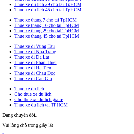
Thue xe du lich 29 cho tai TpHCM
Thue xe du lich 45 cho tai TpHCM
Thue xe thang 7 cho tai TpHCM
Thue xe thang 16 cho tai TpHCM
Thue xe thang 29 cho tai TpHCM
Thue xe thang 45 cho tai TpHCM
Thue xe di Vung Tau
Thue xe di Nha Trang
Thue xe di Da Lat
Thue xe di Phan Thiet
Thue xe di Ha Tien
Thue xe di Chau Doc
Thue xe di Can Gio
Thue xe du lich
Cho thue xe du lich
Cho thue xe du lich gia re
Thue xe du lich tai TPHCM
Đang chuyển đổi...
Vui lòng chờ trong giây lát