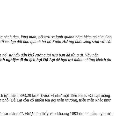
ng cảnh đẹp, lãng mạn, tiết trời se lạnh quanh năm hiếm có của Cao
cỡi xe đạp đôi dạo quanh bờ hồ Xuân Hương buổi sáng sớm với cái
ủa nó, sự hấp dẫn khó cưỡng lại nếu bạn đã từng đi. Vậy nên
nh nghiệm đi du lịch bụi Đà Lạt
để bạn trở thành những khách du
ích tự nhiên: 393,29 km². Được ví như một Tiểu Paris, Đà Lạt mộng
phố. Đà Lạt còn có nhiều tên gọi thân thương, triều mến khác như
khác sự mát mẻ”. Được tìm thấy vào khoảng 1893 do nhu cầu nghỉ mát