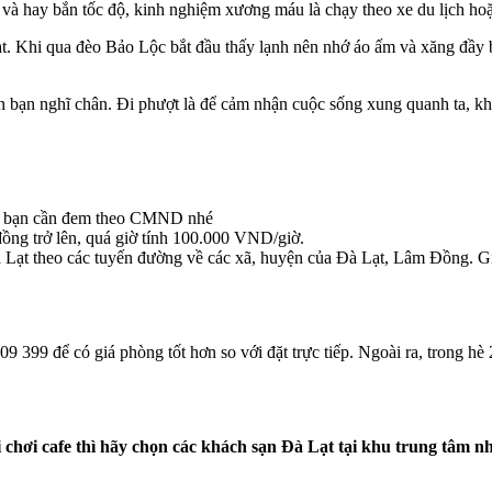
hay bắn tốc độ, kinh nghiệm xương máu là chạy theo xe du lịch hoặc 
ạt. Khi qua đèo Bảo Lộc bắt đầu thấy lạnh nên nhớ áo ấm và xăng đầy 
n bạn nghĩ chân. Đi phượt là để cảm nhận cuộc sống xung quanh ta, khô
áy bạn cần đem theo CMND nhé
đồng trở lên, quá giờ tính 100.000 VND/giờ.
à Lạt theo các tuyến đường về các xã, huyện của Đà Lạt, Lâm Đồng. Gi
09 399
để có giá phòng tốt hơn so với đặt trực tiếp. Ngoài ra, trong
 chơi cafe thì hãy chọn các khách sạn Đà Lạt tại khu trung tâm n