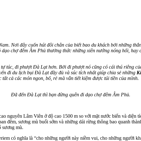
t Nam. Nơi đây cuốn hút đôi chân của biết bao du khách bởi những thắ
 bộ dạo chợ đêm Âm Phủ thưởng thức những xiên nướng nóng hổi, hay 
 tự túc, đi phượt Đà Lạt hơn. Bởi đi phượt nó cũng có cái thú riêng c
yến đi du lịch bụi Đà Lạt đầy đủ và súc tích nhất giúp chia sẻ những
Ki
c tất cả các món ngon, bổ, rẻ mà vẫn tiết kiệm được túi tiền của mình.
Đã đến Đà Lạt thì bạn đừng quên đi dạo chợ đêm Âm Phủ.
 cao nguyên Lâm Viên ở độ cao 1500 m so với mặt nước biển và diện t
ban đêm, sương mù buổi sớm và những dải rừng thông bao quanh thành 
hố sương mù.
emperiem có nghĩa là “cho những người này niềm vui, cho những người 