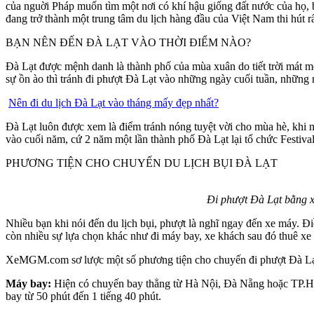
của nguời Pháp muốn tìm một nơi có khí hậu giống đất nước của họ, 
đang trở thành một trung tâm du lịch hàng đầu của Việt Nam thi hút r
BẠN NÊN ĐẾN ĐÀ LẠT VÀO THỜI ĐIỂM NÀO?
Đà Lạt được mệnh danh là thành phố của mùa xuân do tiết trời mát m
sự ồn ào thì tránh đi phượt Đà Lạt vào những ngày cuối tuần, những ng
Nên đi du lịch Đà Lạt vào tháng mấy đẹp nhất?
Đà Lạt luôn được xem là điểm tránh nóng tuyệt vời cho mùa hè, khi mà
vào cuối năm, cứ 2 năm một lần thành phố Đà Lạt lại tổ chức Festiva
PHƯƠNG TIỆN CHO CHUYẾN DU LỊCH BỤI ĐÀ LẠT
Đi phượt Đà Lạt bằng x
Nhiều bạn khi nói đến du lịch bụi, phượt là nghĩ ngay đến xe máy. Đi
còn nhiều sự lựa chọn khác như đi máy bay, xe khách sau đó thuê xe m
XeMGM.com sơ lược một số phương tiện cho chuyến đi phượt Đà Lạ
Máy bay:
Hiện có chuyến bay thẳng từ Hà Nội, Đà Nẵng hoặc TP.HCM
bay từ 50 phút đến 1 tiếng 40 phút.