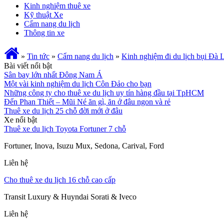
Kinh nghiệm thuê xe
Kỹ thuật Xe
Cẩm nang du lịch
Thông tin xe
»
Tin tức
»
Cẩm nang du lịch
»
Kinh nghiệm đi du lịch bụi Đà L
Bài viết nổi bật
Sân bay lớn nhất Đông Nam Á
Một vài kinh nghiệm du lịch Côn Đảo cho bạn
Những công ty cho thuê xe du lịch uy tín hàng đầu tại TpHCM
Đến Phan Thiết – Mũi Né ăn gì, ăn ở đâu ngon và rẻ
Thuê xe du lịch 25 chỗ đời mới ở đâu
Xe nổi bật
Thuê xe du lịch Toyota Fortuner 7 chỗ
Fortuner, Inova, Isuzu Mux, Sedona, Carival, Ford
Liên hệ
Cho thuê xe du lịch 16 chỗ cao cấp
Transit Luxury & Huyndai Sorati & Iveco
Liên hệ