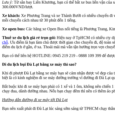
Lưu ý:
Từ sân bay Liên Khương, bạn có thể bắt xe bus liên vận của
300.000VND/lượt.
Xe khách:
Xe Phương Trang và xe Thành Bưởi có nhiều chuyến đi và
mỗi chuyến cách nhau từ 30 phút đến 1 tiếng.
Xe open bus:
Các hãng xe Open Bus nổi tiếng là Phương Trang, Kim 
Thuê xe du lịch giá rẻ trọn gói:
Hiện nay ở TpHCM có nhiều cty dịc
chỗ
. Ưu điểm là bạn làm chủ được thời gian cho chuyến đi, độ toàn s
điểm du lịch ở gần, ở xa. Thoải mái mà vẫn tận hưởng trọn vẹn chuyế
Bạn có thể liên hệ
HOTLINE:
0945 219 219
-
0888 109 399
để được 
Đi du lịch bụi Đà Lạt bằng xe máy thì sao?
Khi đi phượt Đà Lạt bằng xe máy bạn sẽ cảm nhận được vẻ đẹp của t
biệt là có kinh nghiệm đi xe máy đường trường vì đường đi Đà Lạt q
Bắt buộc khi đi xe máy bạn phải có 1 xế và 1 ôm, không nên chiến 1
chạy đua, dành đường nhau. Nếu bạn chạy đêm thì nên có thêm áo p
Hướng dẫn đường đi xe máy tới Đà Lạt
Bạn nên xuất phát đi Đà Lạt lúc sáng sớm sáng từ TPHCM chạy thẳng 