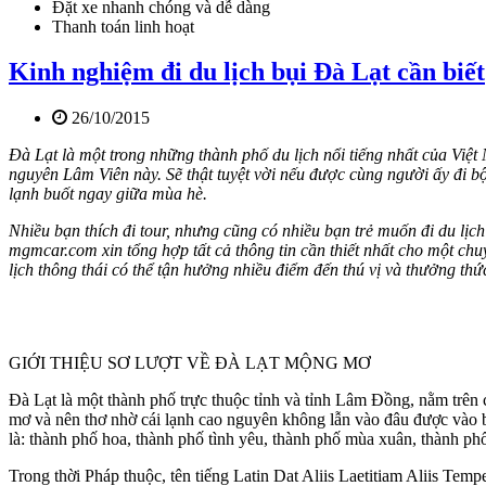
Đặt xe nhanh chóng và dễ dàng
Thanh toán linh hoạt
Kinh nghiệm đi du lịch bụi Đà Lạt cần biết
26/10/2015
Đà Lạt là một trong những thành phố du lịch nổi tiếng nhất của Việ
nguyên Lâm Viên này. Sẽ thật tuyệt vời nếu được cùng người ấy đi
lạnh buốt ngay giữa mùa hè.
Nhiều bạn thích đi tour, nhưng cũng có nhiều bạn trẻ muốn đi du lịch
mgmcar.com xin tổng hợp tất cả thông tin cần thiết nhất cho một chu
lịch thông thái có thể tận hưởng nhiều điểm đến thú vị và thưởng thứ
GIỚI THIỆU SƠ LƯỢT VỀ ĐÀ LẠT MỘNG MƠ
Đà Lạt là một thành phố trực thuộc tỉnh và tỉnh Lâm Đồng, nằm trên
mơ và nên thơ nhờ cái lạnh cao nguyên không lẫn vào đâu được vào 
là: thành phố hoa, thành phố tình yêu, thành phố mùa xuân, thành p
Trong thời Pháp thuộc, tên tiếng Latin Dat Aliis Laetitiam Aliis T