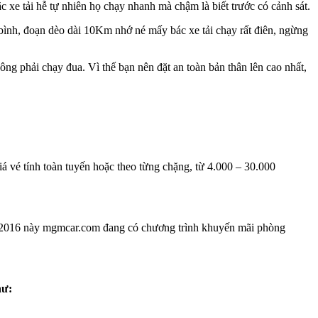
xe tải hễ tự nhiên họ chạy nhanh mà chậm là biết trước có cảnh sát.
bình, đoạn dèo dài 10Km nhớ né mấy bác xe tải chạy rất điên, ngừng
ng phải chạy đua. Vì thế bạn nên đặt an toàn bản thân lên cao nhất,
á vé tính toàn tuyến hoặc theo từng chặng, từ 4.000 – 30.000
 hè 2016 này mgmcar.com đang có chương trình khuyến mãi phòng
hư: