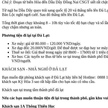
Chú ý:
Đoạn từ biên Hòa đến Dầu Dây Đồng Nai CSGT siết rất chặt và 
Từ ngã ba Dầu Dây quẹo trái sang quốc lộ 20 và thẳng tiến lên Đà L
Bảo Lộc nghỉ ngơi café. Sau đó thẳng tiến lên Đà Lạt.
Tổng thời gian chạy khoảng 8 – 10h tùy vào tốc độ bạn chạy và số lầ
chạy chậm nhưng an toàn.
Phương tiện đi lại tại Đà Lạt:
Xe máy: giá từ 80.000 – 120.000 VND/ngày.
Xe đạp đôi: 20.000VND/giờ. Để thuê được xe đạp hay xe m
Thuê xe ôtô: Giá thuê trong ngày (từ 8h00 – 17h00) từ 1 triệu 
Xe bus: Các tuyến xe Bus từ bến xe tại trung tâm thành phố Đ
VND/người.
KHÁCH SẠN - NHÀ NGHỈ Ở ĐÀ LẠT
Bạn muốn đặt phòng khách sạn ở Đà Lạt hãy liên hệ
Hotline:
0888 1
khách sạn Kỳ Hòa 3 sao rất hấp dẫn cho bạn nào có nhu cầu.
Khách sạn tại trung tâm thành phố đà lạt
Nếu các bạn muốn thuận tiện đi lại trong thành phố, gần khu vui
Khách sạn 1A Thông Thiên Học