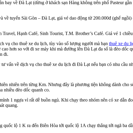
 sân bay về Đà Lạt (dừng ở khách sạn Hàng không trên phố Pasteur g
 về tuyến Sài Gòn – Đà Lạt, giá vé dao động từ 200.000đ (ghế ngồi) 
Travel, Hạnh Café, Sinh Tourist, T.M. Brother’s Café. Giá vé 1 chiề
h vụ cho thuê xe du lịch, tùy vào số lượng người mà bạn
thuê xe du l
ẽ cao hơn so với đi xe máy khi mà đường lên Đà Lạt đa số là đèo dốc qu
n đi.
tư vấn về dịch vụ cho thuê xe du lịch đi Đà Lạt nếu bạn có nhu cầu n
hiên nhiên trên từng Km. Nhưng đây là phương tiện không dành cho s
ua nhiều đèo dốc quanh co.
 mình 1 ngựa vì rất dễ buồn ngủ. Khi chạy theo nhóm nên có xe dẫn đo
hát quang.
quốc lộ 1 K ra đến Biên Hòa tới quốc lộ 1A chạy thẳng tới ngã ba dầ