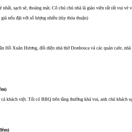
ẻ nhất, sạch sẽ, thoáng mát. Cô chú chủ nhà là giáo viên rất rất vui v
giá nếu đặt với số lượng nhiều (tùy thỏa thuận)
 gần Hồ Xuân Hương, đối diện nhà thờ Donbosca và các quán cafe, nh
êm)
ả khách việt. Tối có BBQ trên tầng thường khá vui, anh chủ khách sạn
/đêm)