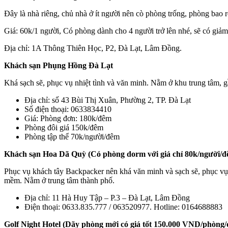
Đây là nhà riêng, chủ nhà ở ít người nên cò phòng trống, phòng bao r
Giá: 60k/1 người, Có phòng dành cho 4 người trở lên nhé, sẽ có giảm 
Địa chỉ: 1A Thông Thiên Học, P2, Đà Lạt, Lâm Đồng.
Khách sạn Phụng Hồng Đà Lạt
Khá sạch sẽ, phục vụ nhiệt tình và văn minh. Nằm ở khu trung tâm,
Địa chỉ: số 43 Bùi Thị Xuân, Phường 2, TP. Đà Lạt
Số điện thoại: 0633834410
Giá: Phòng đơn: 180k/đêm
Phòng đôi giá 150k/đêm
Phòng tập thể 70k/người/đêm
Khách sạn Hoa Dã Quỳ (Có phòng dorm với giá chỉ 80k/người/đ
Phục vụ khách tây Backpacker nên khá văn minh và sạch sẽ, phục vụ c
mềm. Nằm ở trung tâm thành phố.
Địa chỉ: 11 Hà Huy Tập – P.3 – Đà Lạt, Lâm Đồng
Điện thoại: 0633.835.777 / 063520977. Hotline: 0164688883
Golf Night Hotel (Dãy phòng mới có giá tốt 150.000 VND/phòng