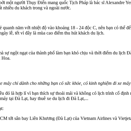
bởi một người Thụy Điển mang quốc Tịch Pháp là bác sĩ Alexandre Yers
ất nhiều du khách trong và ngoài nước.
ẻ quanh năm với nhiệt độ vào khoảng 18 - 24 độc C, nên bạn có thể đế
ày lễ, tết vì đây là mùa cao điểm thu hút khách du lịch.
 sự ngột ngạt của thành phố làm bạn khó chịu và thời điểm du lịch Đà L
l Hoa.
e máy chỉ dành cho những bạn có sức khỏe, có kinh nghiệm đi xe máy
ều đó là hợp lí vì bạn thích sự thoải mái và không có lịch trình cố địn
áy tại Đà Lạt, hay thuê xe du lịch đi Đà Lạt,...
t:
 tới sân bay Liên Khương (Đà Lạt) của Vietnam Airlines và Vietjetai