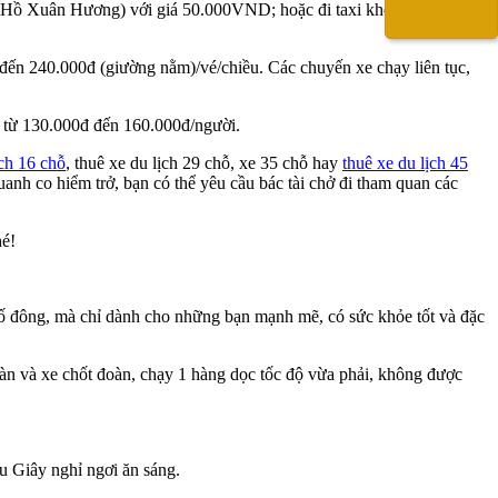
ần Hồ Xuân Hương) với giá 50.000VND; hoặc đi taxi khoảng
đến 240.000đ (giường nằm)/vé/chiều. Các chuyến xe chạy liên tục,
u từ 130.000đ đến 160.000đ/người.
ịch 16 chỗ
, thuê xe du lịch 29 chỗ, xe 35 chỗ hay
thuê xe du lịch 45
anh co hiểm trở, bạn có thể yêu cầu bác tài chở đi tham quan các
hé!
ố đông, mà chỉ dành cho những bạn mạnh mẽ, có sức khỏe tốt và đặc
àn và xe chốt đoàn, chạy 1 hàng dọc tốc độ vừa phải, không được
u Giây nghỉ ngơi ăn sáng.