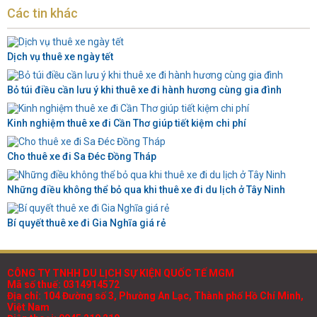
Các tin khác
Dịch vụ thuê xe ngày tết
Bỏ túi điều cần lưu ý khi thuê xe đi hành hương cùng gia đình
Kinh nghiệm thuê xe đi Cần Thơ giúp tiết kiệm chi phí
Cho thuê xe đi Sa Đéc Đồng Tháp
Những điều không thể bỏ qua khi thuê xe đi du lịch ở Tây Ninh
Bí quyết thuê xe đi Gia Nghĩa giá rẻ
CÔNG TY TNHH DU LỊCH SỰ KIỆN QUỐC TẾ MGM
Mã số thuế: 0314914572
Địa chỉ: 104 Đường số 3, Phường An Lạc, Thành phố Hồ Chí Minh,
Việt Nam