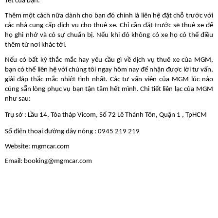
Tết của bạn. 
Thêm một cách nữa dành cho bạn đó chính là liên hệ đặt chỗ trước với 
các nhà cung cấp dịch vụ cho thuê xe. Chỉ cần đặt trước sẽ thuê xe để 
họ ghi nhớ và có sự chuẩn bị. Nếu khi đó không có xe họ có thể điều 
thêm từ nơi khác tới.
Nếu có bất kỳ thắc mắc hay yêu cầu gì về dịch vụ thuê xe của MGM, 
bạn có thể liên hệ với chúng tôi ngay hôm nay để nhận được lời tư vấn, 
giải đáp thắc mắc nhiệt tình nhất. Các tư vấn viên của MGM lúc nào 
cũng sẵn lòng phục vụ bạn tận tâm hết mình. Chi tiết liên lạc của MGM 
như sau:
Trụ sở : Lầu 14, Tòa tháp Vicom, Số 72 Lê Thánh Tôn, Quận 1 , TpHCM
Số điện thoại đường dây nóng : 0945 219 219 
Website: mgmcar.com
Email: booking@mgmcar.com