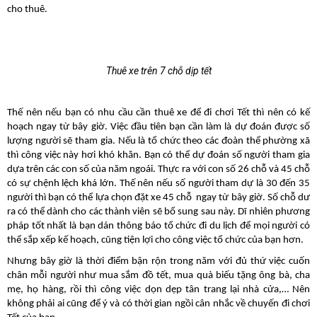
cho thuê. 
Thuê xe trên 7 chỗ dịp tết
Thế nên nếu bạn có nhu cầu cần thuê xe để đi chơi Tết thì nên có kế 
hoạch ngay từ bây giờ. Việc đầu tiên bạn cần làm là dự đoán được số 
lượng người sẽ tham gia. Nếu là tổ chức theo các đoàn thể phường xã 
thì công việc này hơi khó khăn. Bạn có thể dự đoán số người tham gia 
dựa trên các con số của năm ngoái. Thực ra với con số 26 chỗ và 45 chỗ 
có sự chệnh lệch khá lớn. Thế nên nếu số người tham dự là 30 đến 35 
người thì bạn có thể lựa chọn đặt xe 45 chỗ  ngay từ bây giờ. Số chỗ dư 
ra có thể dành cho các thành viên sẽ bổ sung sau này. Dĩ nhiên phương 
pháp tốt nhất là bạn dán thông báo tổ chức đi du lịch để mọi người có 
thể sắp xếp kế hoạch, cũng tiện lợi cho công việc tổ chức của bạn hơn. 
Nhưng bây giờ là thời điểm bận rộn trong năm với đủ thứ việc cuốn 
chân mỗi người như mua sắm đồ tết, mua quà biếu tặng ông bà, cha 
mẹ, họ hàng, rồi thì công việc dọn dẹp tân trang lại nhà cửa,… Nên 
không phải ai cũng để ý và có thời gian ngồi cân nhắc về chuyến đi chơi 