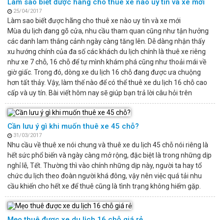
Làm sao biết được hãng cho thuê xe nào uy tín và xe mới
25/04/2017
Làm sao biết được hãng cho thuê xe nào uy tín và xe mới
Mùa du lịch đang gõ cửa, nhu cầu tham quan cũng như tận hưởng
các danh lam thắng cảnh ngày càng tăng lên. Dễ dàng nhận thấy
xu hướng chính của đa số các khách du lịch chính là thuê xe riêng
như xe 7 chỗ, 16 chỗ để tự mình khám phá cũng như thoải mái về
giờ giấc. Trong đó, dòng xe du lịch 16 chỗ đang được ưa chuộng
hơn tất thảy. Vậy, làm thế nào để có thể thuê xe du lịch 16 chỗ cao
cấp và uy tín. Bài viết hôm nay sẽ giúp bạn trả lời câu hỏi trên
Cần lưu ý gì khi muốn thuê xe 45 chỗ?
31/03/2017
Nhu cầu về thuê xe nói chung và thuê xe du lịch 45 chỗ nói riêng là
hết sức phổ biến và ngày càng mở rộng, đặc biệt là trong những dịp
nghỉ lễ, Tết. Thường thì vào chính những dịp này, người ta hay tổ
chức du lịch theo đoàn người khá đông, vậy nên việc quá tải nhu
cầu khiến cho hết xe để thuê cũng là tình trạng không hiếm gặp.
Mẹo thuê được xe du lịch 16 chỗ giá rẻ