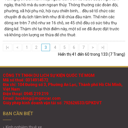
ngày, tha hồ mà du sơn ngoạn thủy. Thông thường các đoàn đội,
phường, xã hội phụ nữ, hội cựu chiến binh,… đều sẽ tổ chức các
chuyến đi du lịch tâm linh như đi lễ chùa đầu năm. Thế nên các
dòng xe trên 7 chỗ như xe 16 chỗ, xe 45 chỗ đều có sức tiêu thụ
đáng kể. Thậm chí tại thời điểm này, một số xe đã được đặt trước
và không còn lượng xe thừa để cho thuê.
|<
<
1
2
3
4
5
6
7
>
>|
Hiển thị 41 đến 60 trong 133 (7 Trang)
CÔNG TY TNHH DU LỊCH SỰ KIỆN QUỐC TẾ MGM
Mã số thuế: 0314914572
Địa chỉ: 104 Đường số 3, Phường An Lạc, Thành phố Hồ Chí Minh,
Việt Nam
Điện thoại: 0945 219 219
Email: booking@mgmcar.com
Giấy phép kinh doanh vận tải số: 792626533/GPKDVT
BẠN CẦN BIẾT
Kinh nghiệm thuê xe