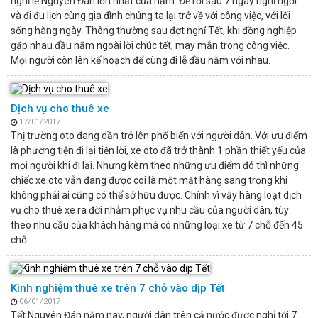
nghỉ lễ Nguyên Đán lớn nhất của năm. Để rồi sau 7 ngày nghỉ ngơi
và đi đu lịch cùng gia đình chúng ta lại trở về với công việc, với lối
sống hàng ngày. Thông thường sau đợt nghỉ Tết, khi đồng nghiệp
gặp nhau đầu năm ngoài lời chúc tết, may mắn trong công việc.
Mọi người còn lên kế hoạch để cùng đi lễ đầu năm với nhau.
Dịch vụ cho thuê xe
17/01/2017
Thị trường oto đang dần trở lên phổ biến với người dân. Với ưu điểm
là phương tiện đi lại tiện lời, xe oto đã trở thành 1 phần thiết yếu của
mọi người khi đi lại. Nhưng kèm theo những ưu điểm đó thì những
chiếc xe oto vẫn đang được coi là một mặt hàng sang trọng khi
không phải ai cũng có thể sở hữu được. Chính vì vậy hàng loạt dịch
vụ cho thuê xe ra đời nhằm phục vụ nhu cầu của người dân, tùy
theo nhu cầu của khách hàng mà có những loại xe từ 7 chỗ đến 45
chỗ.
Kinh nghiệm thuê xe trên 7 chỗ vào dịp Tết
06/01/2017
Tết Nguyên Đán năm nay, người dân trên cả nước được nghỉ tới 7