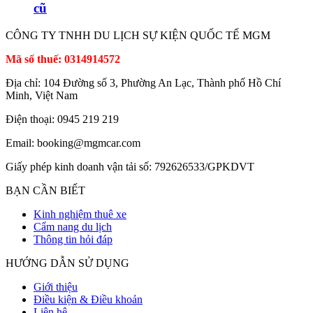
cũ
CÔNG TY TNHH DU LỊCH SỰ KIỆN QUỐC TẾ MGM
Mã số thuế: 0314914572
Địa chỉ: 104 Đường số 3, Phường An Lạc, Thành phố Hồ Chí
Minh, Việt Nam
Điện thoại: 0945 219 219
Email: booking@mgmcar.com
Giấy phép kinh doanh vận tải số: 792626533/GPKDVT
BẠN CẦN BIẾT
Kinh nghiệm thuê xe
Cẩm nang du lịch
Thông tin hỏi đáp
HƯỚNG DẪN SỬ DỤNG
Giới thiệu
Điều kiện & Điều khoản
Liên hệ