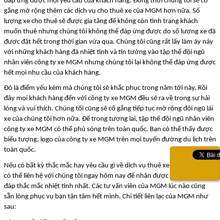
đáp ứng được mọi yêu cầu của khách hàng. Đồng thời chúng tôi sẽ cố 
gắng mở rộng thêm các dịch vụ cho thuê xe của MGM hơn nữa. Số 
lượng xe cho thuê sẽ được gia tăng để không còn tình trạng khách 
muốn thuê nhưng chúng tôi không thể đáp ứng được do số lượng xe đã 
được đặt hết trong thời gian vừa qua. Chúng tôi cũng rất lấy làm áy náy 
với những khách hàng đã nhiệt tình và tin tưởng vào tập thể đội ngũ 
nhân viên công ty xe MGM nhưng chúng tôi lại không thể đáp ứng được 
hết mọi nhu cầu của khách hàng.
Đó là điểm yếu kém mà chúng tôi sẽ khắc phục trong năm tới này. Rồi 
đây mọi khách hàng đến với công ty xe MGM đều sẽ ra về trong sự hài 
lòng và vui thích. Chúng tôi cũng sẽ cố gắng tiếp tục mở rộng đội ngũ lái 
xe của chúng tôi hơn nữa. Để trong tương lai, tập thể đội ngũ nhân viên 
công ty xe MGM có thể phủ sóng trên toàn quốc. Bạn có thể thấy được 
biểu tượng, logo của công ty xe MGM trên mọi tuyến đường du lịch trên 
toàn quốc.
Nếu có bất kỳ thắc mắc hay yêu cầu gì về dịch vụ thuê xe của MGM, bạn 
có thể liên hệ với chúng tôi ngay hôm nay để nhận được lời tư vấn, giải 
đáp thắc mắc nhiệt tình nhất. Các tư vấn viên của MGM lúc nào cũng 
sẵn lòng phục vụ bạn tận tâm hết mình. Chi tiết liên lạc của MGM như 
sau: