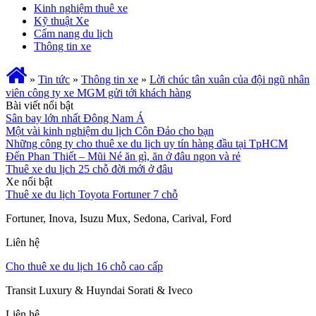
Kinh nghiệm thuê xe
Kỹ thuật Xe
Cẩm nang du lịch
Thông tin xe
»
Tin tức
»
Thông tin xe
»
Lời chúc tân xuân của đội ngũ nhân
viên công ty xe MGM gửi tới khách hàng
Bài viết nổi bật
Sân bay lớn nhất Đông Nam Á
Một vài kinh nghiệm du lịch Côn Đảo cho bạn
Những công ty cho thuê xe du lịch uy tín hàng đầu tại TpHCM
Đến Phan Thiết – Mũi Né ăn gì, ăn ở đâu ngon và rẻ
Thuê xe du lịch 25 chỗ đời mới ở đâu
Xe nổi bật
Thuê xe du lịch Toyota Fortuner 7 chỗ
Fortuner, Inova, Isuzu Mux, Sedona, Carival, Ford
Liên hệ
Cho thuê xe du lịch 16 chỗ cao cấp
Transit Luxury & Huyndai Sorati & Iveco
Liên hệ