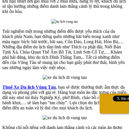
khí hậu nhiệt đới gió mùa với 2 mùa mưa, nắng rõ rệt, khách du lịch
sẽ tận hưởng những điểm danh lam thắng cảnh lý thú trong không
khí ôn hòa.
Trải nghiệm một trong những điểm đến được yêu thích của du
khách phía Nam, bạn đừng quên những bãi biển trong xanh như
màu ngọc bích: bãi trước, bãi sau, Côn Đảo, Long Hải, Hòn Bà,…
Những địa điểm du lịch tâm linh như Thích ca phật đài, Niết Bàn
Tịnh Xá, Chùa Quan Thế Âm Bồ Tát, Linh Sơn Cố Tự,… Khám
phá hải đăng, khu du tích Đình Thắng Tam,.. Tất cả những điểm
đến của Vũng Tàu sẽ mang lại cho bạn giấy phút thư thái, bình yên
sau những ngày làm việc mệt nhọc.
Thuê Xe Du lich Vũng Tàu
, bạn sẽ được thưởng thức ẩm thực đa
dạng và phong phú với giá rẻ. Hàng loạt món ăn đặc trưng của miền
đất này như mì thảy Nghiệp Ký, phở Bình, cháo bồ câu, hải sản,
bánh khọt,… sẽ làm bạn “tan chảy”. Lựa chọn du lịch Vũng Tàu là
điểm đến an toàn và lý thú cho mọi khách du lịch.
Không chỉ nổi tiếng với danh lam thắng cảnh và các món ăn thơm