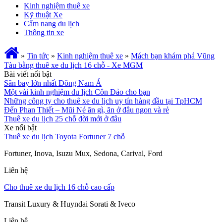
Kinh nghiệm thuê xe
Kỹ thuật Xe
Cẩm nang du lịch
Thông tin xe
»
Tin tức
»
Kinh nghiệm thuê xe
»
Mách bạn khám phá Vũng
Tàu bằng thuê xe du lịch 16 chỗ - Xe MGM
Bài viết nổi bật
Sân bay lớn nhất Đông Nam Á
Một vài kinh nghiệm du lịch Côn Đảo cho bạn
Những công ty cho thuê xe du lịch uy tín hàng đầu tại TpHCM
Đến Phan Thiết – Mũi Né ăn gì, ăn ở đâu ngon và rẻ
Thuê xe du lịch 25 chỗ đời mới ở đâu
Xe nổi bật
Thuê xe du lịch Toyota Fortuner 7 chỗ
Fortuner, Inova, Isuzu Mux, Sedona, Carival, Ford
Liên hệ
Cho thuê xe du lịch 16 chỗ cao cấp
Transit Luxury & Huyndai Sorati & Iveco
Liên hệ