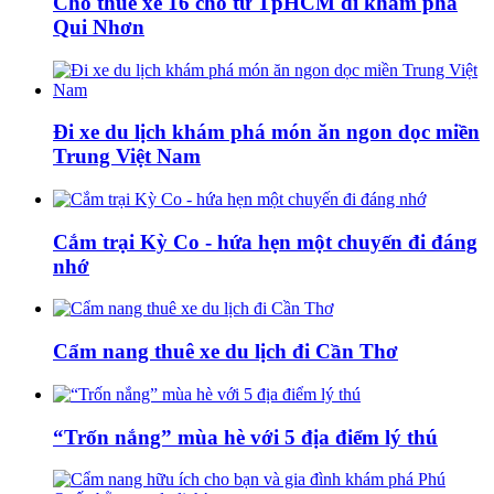
Cho thuê xe 16 chỗ từ TpHCM đi khám phá
Qui Nhơn
Đi xe du lịch khám phá món ăn ngon dọc miền
Trung Việt Nam
Cắm trại Kỳ Co - hứa hẹn một chuyến đi đáng
nhớ
Cẩm nang thuê xe du lịch đi Cần Thơ
“Trốn nắng” mùa hè với 5 địa điểm lý thú