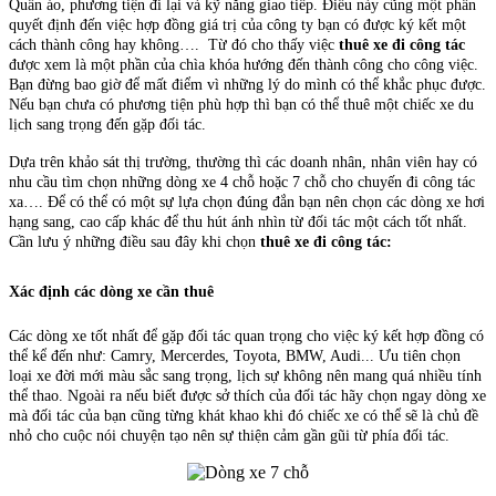
Quần áo, phương tiện đi lại và kỹ năng giao tiếp. Điều này cũng một phần
quyết định đến việc hợp đồng giá trị của công ty bạn có được ký kết một
cách thành công hay không…. Từ đó cho thấy việc
thuê xe đi công tác
được xem là một phần của chìa khóa hướng đến thành công cho công việc.
Bạn đừng bao giờ để mất điểm vì những lý do mình có thể khắc phục được.
Nếu bạn chưa có phương tiện phù hợp thì bạn có thể thuê một chiếc xe du
lịch sang trọng đến gặp đối tác.
Dựa trên khảo sát thị trường, thường thì các doanh nhân, nhân viên hay có
nhu cầu tìm chọn những dòng xe 4 chỗ hoặc 7 chỗ cho chuyến đi công tác
xa…. Để có thể có một sự lựa chọn đúng đắn bạn nên chọn các dòng xe hơi
hạng sang, cao cấp khác để thu hút ánh nhìn từ đối tác một cách tốt nhất.
Cần lưu ý những điều sau đây khi chọn
thuê xe đi công tác:
Xác định các dòng xe cần thuê
Các dòng xe tốt nhất để gặp đối tác quan trọng cho việc ký kết hợp đồng có
thể kể đến như: Camry, Mercerdes, Toyota, BMW, Audi... Ưu tiên chọn
loại xe đời mới màu sắc sang trọng, lịch sự không nên mang quá nhiều tính
thể thao. Ngoài ra nếu biết được sở thích của đối tác hãy chọn ngay dòng xe
mà đối tác của bạn cũng từng khát khao khi đó chiếc xe có thể sẽ là chủ đề
nhỏ cho cuộc nói chuyện tạo nên sự thiện cảm gần gũi từ phía đối tác.