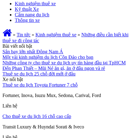
Kinh nghiệm thuê xe
Kỹ thuật Xe
Cẩm nang du lịch
Thông tin xe
»
Tin tức
»
Kinh nghiệm thuê xe
»
Những điều cần biết khi
thuê xe đi công tác
Bài viết nổi bật
Sân bay lớn nhất Đông Nam Á
Một vài kinh nghiệm du lịch Côn Đảo cho bạn
Những công ty cho thuê xe du lịch uy tín hàng đầu tại TpHCM
Đến Phan Thiết – Mũi Né ăn gì, ăn ở đâu ngon và rẻ
Thuê xe du lịch 25 chỗ đời mới ở đâu
Xe nổi bật
Thuê xe du lịch Toyota Fortuner 7 chỗ
Fortuner, Inova, Isuzu Mux, Sedona, Carival, Ford
Liên hệ
Cho thuê xe du lịch 16 chỗ cao cấp
Transit Luxury & Huyndai Sorati & Iveco
Liên hệ