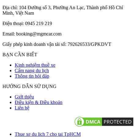
Địa chỉ: 104 Đường số 3, Phường An Lạc, Thành phố Hồ Chí
Minh, Việt Nam
Điện thoại: 0945 219 219
Email: booking@mgmcar.com
Giấy phép kinh doanh vận tải số: 792626533/GPKDVT
BẠN CẦN BIẾT
Kinh nghiệm thuê xe
Cẩm nang du lịch
Thông tin hỏi đáp
HƯỚNG DẪN SỬ DỤNG
Giới thiệu
Điều kiện & Điều khoản
Liên hệ
Thue xe du lich 7 cho tai TpHCM