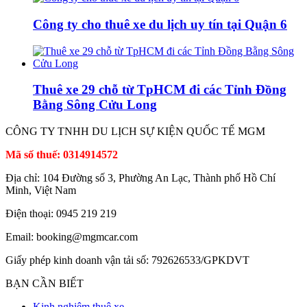
Công ty cho thuê xe du lịch uy tín tại Quận 6
Thuê xe 29 chỗ từ TpHCM đi các Tỉnh Đồng
Bằng Sông Cửu Long
CÔNG TY TNHH DU LỊCH SỰ KIỆN QUỐC TẾ MGM
Mã số thuế: 0314914572
Địa chỉ: 104 Đường số 3, Phường An Lạc, Thành phố Hồ Chí
Minh, Việt Nam
Điện thoại: 0945 219 219
Email: booking@mgmcar.com
Giấy phép kinh doanh vận tải số: 792626533/GPKDVT
BẠN CẦN BIẾT
Kinh nghiệm thuê xe