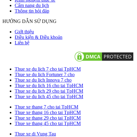
Cẩm nang du lịch
Thông tin hỏi đáp
HƯỚNG DẪN SỬ DỤNG
Giới thiệu
Điều kiện & Điều khoản
Liên hệ
Thue xe du lich 7 cho tai TpHCM
Thue xe du lich Fortuner 7 cho
Thue xe du lich Innova 7 cho
Thue xe du lich 16 cho tai TpHCM
Thue xe du lich 29 cho tai TpHCM
Thue xe du lich 45 cho tai TpHCM
Thue xe thang 7 cho tai TpHCM
Thue xe thang 16 cho tai TpHCM
Thue xe thang 29 cho tai TpHCM
Thue xe thang 45 cho tai TpHCM
Thue xe di Vung Tau