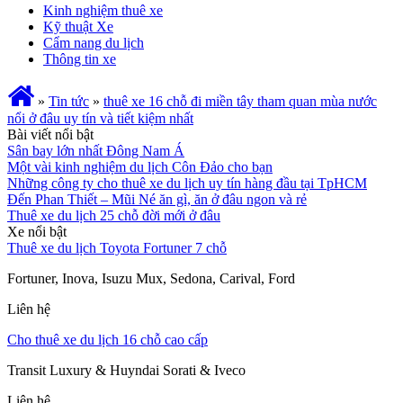
Kinh nghiệm thuê xe
Kỹ thuật Xe
Cẩm nang du lịch
Thông tin xe
»
Tin tức
»
thuê xe 16 chỗ đi miền tây tham quan mùa nước
nổi ở đâu uy tín và tiết kiệm nhất
Bài viết nổi bật
Sân bay lớn nhất Đông Nam Á
Một vài kinh nghiệm du lịch Côn Đảo cho bạn
Những công ty cho thuê xe du lịch uy tín hàng đầu tại TpHCM
Đến Phan Thiết – Mũi Né ăn gì, ăn ở đâu ngon và rẻ
Thuê xe du lịch 25 chỗ đời mới ở đâu
Xe nổi bật
Thuê xe du lịch Toyota Fortuner 7 chỗ
Fortuner, Inova, Isuzu Mux, Sedona, Carival, Ford
Liên hệ
Cho thuê xe du lịch 16 chỗ cao cấp
Transit Luxury & Huyndai Sorati & Iveco
Liên hệ