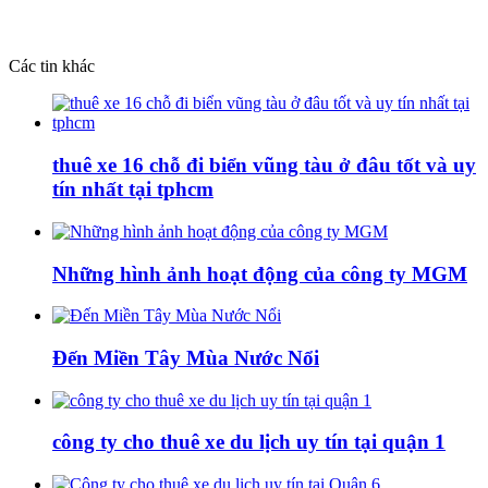
Các tin khác
thuê xe 16 chỗ đi biển vũng tàu ở đâu tốt và uy
tín nhất tại tphcm
Những hình ảnh hoạt động của công ty MGM
Đến Miền Tây Mùa Nước Nổi
công ty cho thuê xe du lịch uy tín tại quận 1