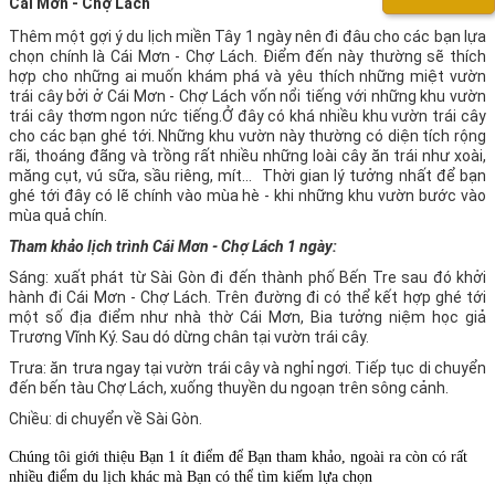
Cái Mơn - Chợ Lách
Thêm một gợi ý du lịch miền Tây 1 ngày nên đi đâu cho các bạn lựa
chọn chính là Cái Mơn - Chợ Lách. Điểm đến này thường sẽ thích
hợp cho những ai muốn khám phá và yêu thích những miệt vườn
trái cây bởi ở Cái Mơn - Chợ Lách vốn nổi tiếng với những khu vườn
trái cây thơm ngon nức tiếng.
Ở đây có khá nhiều khu vườn trái cây
cho các bạn ghé tới. Những khu vườn này thường có diện tích rộng
rãi, thoáng đãng và trồng rất nhiều những loài cây ăn trái như xoài,
măng cụt, vú sữa, sầu riêng, mít... Thời gian lý tưởng nhất để bạn
ghé tới đây có lẽ chính vào mùa hè - khi những khu vườn bước vào
mùa quả chín.
Tham khảo lịch trình Cái Mơn - Chợ Lách 1 ngày:
Sáng: xuất phát từ Sài Gòn đi đến thành phố Bến Tre sau đó khởi
hành đi Cái Mơn - Chợ Lách. Trên đường đi có thể kết hợp ghé tới
một số địa điểm như nhà thờ Cái Mơn, Bia tưởng niệm học giả
Trương Vĩnh Ký. Sau dó dừng chân tại vườn trái cây.
Trưa: ăn trưa ngay tại vườn trái cây và nghỉ ngơi. Tiếp tục di chuyển
đến bến tàu Chợ Lách, xuống thuyền du ngoạn trên sông cảnh.
Chiều: di chuyển về Sài Gòn.
Chúng tôi giới thiệu Bạn 1 ít điểm để Bạn tham khảo, ngoài ra còn có rất
nhiều điểm du lịch khác mà Bạn có thể tìm kiếm lựa chọn