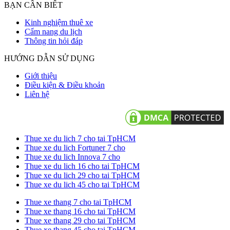
BẠN CẦN BIẾT
Kinh nghiệm thuê xe
Cẩm nang du lịch
Thông tin hỏi đáp
HƯỚNG DẪN SỬ DỤNG
Giới thiệu
Điều kiện & Điều khoản
Liên hệ
Thue xe du lich 7 cho tai TpHCM
Thue xe du lich Fortuner 7 cho
Thue xe du lich Innova 7 cho
Thue xe du lich 16 cho tai TpHCM
Thue xe du lich 29 cho tai TpHCM
Thue xe du lich 45 cho tai TpHCM
Thue xe thang 7 cho tai TpHCM
Thue xe thang 16 cho tai TpHCM
Thue xe thang 29 cho tai TpHCM
Thue xe thang 45 cho tai TpHCM