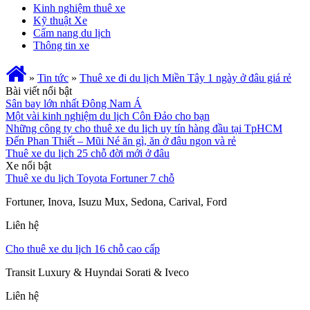
Kinh nghiệm thuê xe
Kỹ thuật Xe
Cẩm nang du lịch
Thông tin xe
»
Tin tức
»
Thuê xe đi du lịch Miền Tây 1 ngày ở đâu giá rẻ
Bài viết nổi bật
Sân bay lớn nhất Đông Nam Á
Một vài kinh nghiệm du lịch Côn Đảo cho bạn
Những công ty cho thuê xe du lịch uy tín hàng đầu tại TpHCM
Đến Phan Thiết – Mũi Né ăn gì, ăn ở đâu ngon và rẻ
Thuê xe du lịch 25 chỗ đời mới ở đâu
Xe nổi bật
Thuê xe du lịch Toyota Fortuner 7 chỗ
Fortuner, Inova, Isuzu Mux, Sedona, Carival, Ford
Liên hệ
Cho thuê xe du lịch 16 chỗ cao cấp
Transit Luxury & Huyndai Sorati & Iveco
Liên hệ