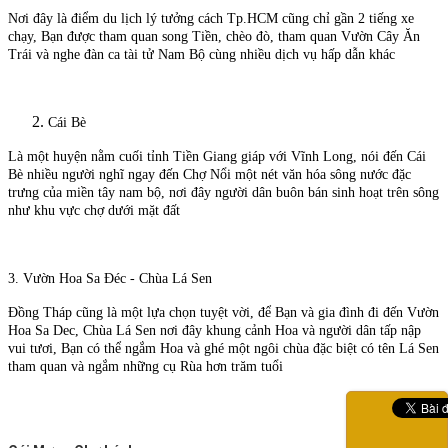
Nơi đây là điểm du lịch lý tưởng cách Tp.HCM cũng chỉ gần 2 tiếng xe
chạy, Bạn được tham quan song Tiền, chèo đò, tham quan Vườn Cây Ăn
Trái và nghe đàn ca tài tử Nam Bộ cùng nhiều dịch vụ hấp dẫn khác
Cái Bè
Là một huyện nằm cuối tỉnh Tiền Giang giáp với Vĩnh Long, nói đến Cái
Bè nhiều người nghĩ ngay đến Chợ Nổi một nét văn hóa sông nước đặc
trưng của miền tây nam bộ, nơi đây người dân buôn bán sinh hoạt trên sông
như khu vực chợ dưới mặt đất
3. Vườn Hoa Sa Đéc - Chùa Lá Sen
Đồng Tháp cũng là một lựa chọn tuyệt vời, để Bạn và gia đình đi đến Vườn
Hoa Sa Dec, Chùa Lá Sen nơi đây khung cảnh Hoa và người dân tấp nập
vui tươi, Bạn có thể ngắm Hoa và ghé một ngôi chùa đặc biệt có tên Lá Sen
tham quan và ngắm những cụ Rùa hơn trăm tuổi