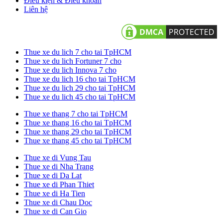
Điều kiện & Điều khoản
Liên hệ
Thue xe du lich 7 cho tai TpHCM
Thue xe du lich Fortuner 7 cho
Thue xe du lich Innova 7 cho
Thue xe du lich 16 cho tai TpHCM
Thue xe du lich 29 cho tai TpHCM
Thue xe du lich 45 cho tai TpHCM
Thue xe thang 7 cho tai TpHCM
Thue xe thang 16 cho tai TpHCM
Thue xe thang 29 cho tai TpHCM
Thue xe thang 45 cho tai TpHCM
Thue xe di Vung Tau
Thue xe di Nha Trang
Thue xe di Da Lat
Thue xe di Phan Thiet
Thue xe di Ha Tien
Thue xe di Chau Doc
Thue xe di Can Gio