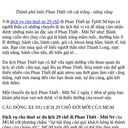
Thành phố biển Phan Thiết với cát trắng - nắng vàng
Với
dịch vụ cho thuê xe 29 chỗ
đi Phan Thiết tại TpHCM bạn và
người thân có những chuyến đi du lịch thú vị và dễ dàng cảm nhận
được những món ăn đặc sản ở Phan Thiết - Mũi Né như: Bánh
tráng cuốn dẻo (hay còn gọi là bánh tráng mắm ruốc, thường bán ở
lề đường), bánh căn, bánh canh, gỏi cá, khoai lang hầm, bánh rế, hải
sản. Bạn còn mua quà về biếu người thân như Thanh Long, mực
một nắng, bánh cốm sữa, đồ biển giá rẻ…
Du lịch Phan Thiết bạn có thể vừa nghỉ dưỡng vừa tham quan du
lịch, tổ chức cắm trại, ngủ lều tại Phan Thiết. Hòa mình vào thế giới
thiên nhiên của Phan Thiết để giải stress sau thời gian làm việc căng
thẳng, mệt mỏi mang đến cho bạn thoải mái, sự ấm cúng, gắn kết
tình thâm.
Một chuyến du lịch Phan Thiết - Mũi Né 2 ngày 1 đêm sẽ giúp bạn
khám phá trọn vẹn nơi được ví là thiên đường của resort này.
CÁC DÒNG XE DU LỊCH 29 CHỖ ĐỜI MỚI CỦA MGM
Dịch vụ cho thuê xe du lịch 29 chỗ đi Phan Thiết - Mũi Né
của
MGM với phương châm
“Sự hài lòng của quý khách hàng là thành
công của chúng tôi”
. MGM luôn đổi mới để có thể đáp ứng một