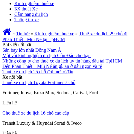
Kinh nghiệm thuê xe
Kỹ thuật Xe
Cẩm nang du lịch
Thông tin xe
»
Tin tức
»
Kinh nghiệm thuê xe
»
Thuê xe du lịch 29 chỗ đi
Phan Thiết - Mũi Né tại TpHCM
Bài viết nổi bật
Sân bay lớn nhất Đông Nam Á
Một vài kinh nghiệm du lịch Côn Đảo cho bạn
Những công ty cho thuê xe du lịch uy tín hàng đầu tại TpHCM
Đến Phan Thiết – Mũi Né ăn gì, ăn ở đâu ngon và rẻ
Thuê xe du lịch 25 chỗ đời mới ở đâu
Xe nổi bật
Thuê xe du lịch Toyota Fortuner 7 chỗ
Fortuner, Inova, Isuzu Mux, Sedona, Carival, Ford
Liên hệ
Cho thuê xe du lịch 16 chỗ cao cấp
Transit Luxury & Huyndai Sorati & Iveco
Liên hệ