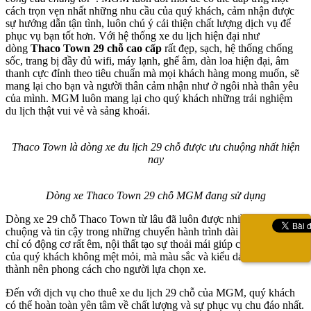
cách trọn vẹn nhất những nhu cầu của quý khách, cảm nhận được
sự hướng dẫn tận tình, luôn chú ý cải thiện chất lượng dịch vụ để
phục vụ bạn tốt hơn. Với hệ thống xe du lịch hiện đại như
dòng
Thaco Town 29 chỗ cao cấp
rất đẹp, sạch, hệ thống chống
sốc, trang bị đầy đủ wifi, máy lạnh, ghế âm, dàn loa hiện đại, âm
thanh cực đỉnh theo tiêu chuẩn mà mọi khách hàng mong muốn, sẽ
mang lại cho bạn và người thân cảm nhận như ở ngôi nhà thân yêu
của mình. MGM luôn mang lại cho quý khách những trải nghiệm
du lịch thật vui vẻ và sảng khoái.
Thaco Town là dòng xe du lịch 29 chỗ được ưu chuộng nhất hiện
nay
Dòng xe Thaco Town 29 chỗ MGM đang sử dụng
Dòng xe 29 chỗ Thaco Town từ lâu đã luôn được nhiều người ưa
chuộng và tin cậy trong những chuyến hành trình dài và xa. Không
chỉ có động cơ rất êm, nội thất tạo sự thoải mái giúp cho chuyến đi
của quý khách không mệt mỏi, mà màu sắc và kiểu dáng xe hình
thành nên phong cách cho người lựa chọn xe.
Đến với dịch vụ cho thuê xe du lịch 29 chỗ của MGM, quý khách
có thể hoàn toàn yên tâm về chất lượng và sự phục vụ chu đáo nhất.