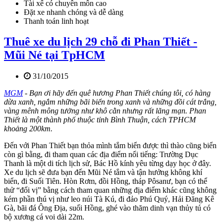
Tài xế có chuyên môn cao
Đặt xe nhanh chóng và dễ dàng
Thanh toán linh hoạt
Thuê xe du lịch 29 chỗ đi Phan Thiết -
Mũi Né tại TpHCM
31/10/2015
MGM
- Bạn ơi hãy đến quê hương Phan Thiết chúng tôi, có hàng
dừa xanh, ngắm những bãi biển trong xanh và những đồi cát trắng,
vàng mênh mông tưởng như khô cằn nhưng rất lãng mạn. Phan
Thiết là một thành phố thuộc tỉnh Bình Thuận, cách TPHCM
khoảng 200km.
Đến với Phan Thiết bạn thỏa mình tắm biển được thì thào cũng biển
còn gì bằng, đi tham quan các địa điểm nổi tiếng: Trường Dục
Thanh là một di tích lịch sử, Bác Hồ kính yêu từng dạy học ở đây.
Xe du lịch sẽ đưa bạn đến Mũi Né tắm và tận hưởng không khí
biển, đi Suối Tiên. Hòn Rơm, đồi Hồng, tháp Pôsanư, bạn có thể
thử “đổi vị” bằng cách tham quan những địa điểm khác cũng không
kém phần thú vị như leo núi Tà Kú, đi đảo Phú Quý, Hải Đăng Kê
Gà, bãi đá Ông Địa, suối Hồng, ghé vào thăm dinh vạn thủy tú có
bộ xương cá voi dài 22m.