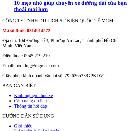
10 mẹo nhỏ giúp chuyến xe đường dài của bạn
thoải mái hơn
CÔNG TY TNHH DU LỊCH SỰ KIỆN QUỐC TẾ MGM
Mã số thuế: 0314914572
Địa chỉ: 104 Đường số 3, Phường An Lạc, Thành phố Hồ Chí
Minh, Việt Nam
Điện thoại: 0945 219 219
Email: booking@mgmcar.com
Giấy phép kinh doanh vận tải số: 792626533/GPKDVT
BẠN CẦN BIẾT
Kinh nghiệm thuê xe
Cẩm nang du lịch
Thông tin hỏi đáp
HƯỚNG DẪN SỬ DỤNG
Giới thiệu