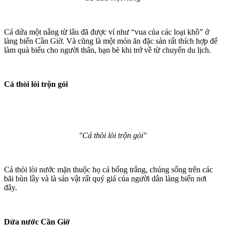
Cá dứa một nắng từ lâu đã được ví như “vua của các loại khô” ở
làng biển Cần Giờ. Và cũng là một món ăn đặc sản rất thích hợp để
làm quà biếu cho người thân, bạn bè khi trở về từ chuyến du lịch.
Cá thòi lòi trộn gỏi
"Cá thòi lòi trộn gỏi"
Cá thòi lòi nước mặn thuộc họ cá bống trắng, chúng sống trên các
bãi bùn lầy và là sản vật rất quý giá của người dân làng biển nơi
đây.
Dừa nước Cần Giờ