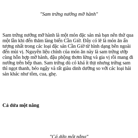
"Sam trứng nướng mỡ hành"
Sam trứng nướng mỡ hành là một món đặc sản mà bạn nên thử qua
một lần khi đến thăm làng biển Cần Giờ. Đây có lẽ là món ăn ấn
tượng nhất trong các loại đặc sản Cần Giờ từ hình dạng bên ngoài
đến mùi vị. Nguyên liệu chính của món ăn này là sam trứng ướp
cùng hỗn hợp mỡ hành, đậu phộng thơm lừng và gia vị rồi mang đi
nướng trên bếp than. Sam trứng dù có khá ít thịt nhưng trứng sam
thì ngọt thanh, béo ngậy và rất giàu dinh dưỡng so với các loại hải
sản khác như tôm, cua, ghẹ.
Cá dứa một nắng
"Cá dứa một nắng"