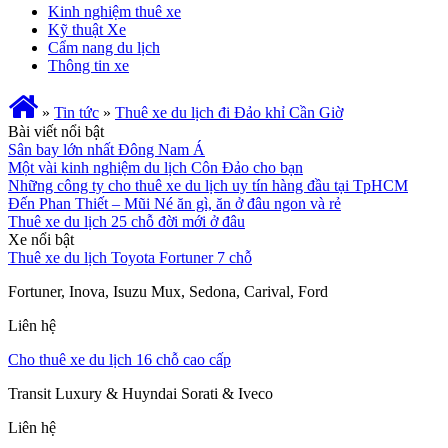
Kinh nghiệm thuê xe
Kỹ thuật Xe
Cẩm nang du lịch
Thông tin xe
»
Tin tức
»
Thuê xe du lịch đi Đảo khỉ Cần Giờ
Bài viết nổi bật
Sân bay lớn nhất Đông Nam Á
Một vài kinh nghiệm du lịch Côn Đảo cho bạn
Những công ty cho thuê xe du lịch uy tín hàng đầu tại TpHCM
Đến Phan Thiết – Mũi Né ăn gì, ăn ở đâu ngon và rẻ
Thuê xe du lịch 25 chỗ đời mới ở đâu
Xe nổi bật
Thuê xe du lịch Toyota Fortuner 7 chỗ
Fortuner, Inova, Isuzu Mux, Sedona, Carival, Ford
Liên hệ
Cho thuê xe du lịch 16 chỗ cao cấp
Transit Luxury & Huyndai Sorati & Iveco
Liên hệ