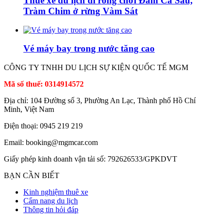
Thuê xe du lịch đi rong chơi Đầm Cá Sấu,
Tràm Chim ở rừng Vàm Sát
Vé máy bay trong nước tăng cao
CÔNG TY TNHH DU LỊCH SỰ KIỆN QUỐC TẾ MGM
Mã số thuế: 0314914572
Địa chỉ: 104 Đường số 3, Phường An Lạc, Thành phố Hồ Chí
Minh, Việt Nam
Điện thoại: 0945 219 219
Email: booking@mgmcar.com
Giấy phép kinh doanh vận tải số: 792626533/GPKDVT
BẠN CẦN BIẾT
Kinh nghiệm thuê xe
Cẩm nang du lịch
Thông tin hỏi đáp