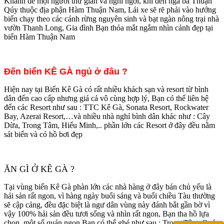
Khánh để mọi người thư giãn và nghỉ ngơi, khi đến ngã ba Thuận
Qúy thuộc địa phận Hàm Thuận Nam, Lái xe sẽ rẽ phải vào hướng
biển chạy theo các cánh rừng nguyên sinh và bạt ngàn nông trại nhà
vườn Thanh Long, Gia đình Bạn thỏa mắt ngắm nhìn cảnh đẹp tại
biển Hàm Thuận Nam
Đến biển KÊ GÀ ngủ ở đâu ?
Hiện nay tại Biển Kê Gà có rất nhiều khách sạn và resort từ bình
dân đến cao cấp nhưng giá cả vô cùng hợp lý, Bạn có thể liên hệ
đến các Resort như sau : TTC Kê Gà, Sonata Resort, Rockwater
Bay, Azerai Resort,…và nhiều nhà nghỉ bình dân khác như : Cây
Dừa, Trong Tâm, Hiểu Minh,.. phần lớn các Resort ở đây đều nằm
sát biển và có hồ bơi đẹp
ĂN GÌ Ở KÊ GÀ ?
Tại vùng biển Kê Gà phàn lớn các nhà hàng ở đây bán chủ yếu là
hải sản rất ngon, vì hàng ngày buổi sáng và buổi chiều Tàu thường
sẽ cập cảng, đều đặc biệt là ngư dân vùng này đánh bắt gần bờ vì
vậy 100% hải sản đều tươi sống và nhìn rất ngon, Bạn tha hồ lựa
chọn, một số quán ngon Bạn có thể ghé như sau : Trọng Tâm, Quán