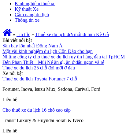
Kinh nghiệm thuê xe
Kỹ thuật Xe
Cẩm nang du lịch
Thông tin xe
»
Tin tức
»
Thuê xe du lịch đời mới đi mũi Kê Gà
Bài viết nổi bật
Sân bay lớn nhất Đông Nam Á
Một vài kinh nghiệm du lịch Côn Đảo cho bạn
Những công ty cho thuê xe du lịch uy tín hàng đầu tại TpHCM
Đến Phan Thiết – Mũi Né ăn gì, ăn ở đâu ngon và rẻ
Thuê xe du lịch 25 chỗ đời mới ở đâu
Xe nổi bật
Thuê xe du lịch Toyota Fortuner 7 chỗ
Fortuner, Inova, Isuzu Mux, Sedona, Carival, Ford
Liên hệ
Cho thuê xe du lịch 16 chỗ cao cấp
Transit Luxury & Huyndai Sorati & Iveco
Liên hệ