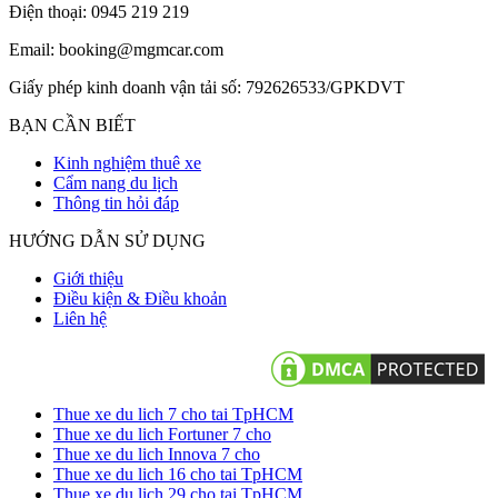
Điện thoại: 0945 219 219
Email: booking@mgmcar.com
Giấy phép kinh doanh vận tải số: 792626533/GPKDVT
BẠN CẦN BIẾT
Kinh nghiệm thuê xe
Cẩm nang du lịch
Thông tin hỏi đáp
HƯỚNG DẪN SỬ DỤNG
Giới thiệu
Điều kiện & Điều khoản
Liên hệ
Thue xe du lich 7 cho tai TpHCM
Thue xe du lich Fortuner 7 cho
Thue xe du lich Innova 7 cho
Thue xe du lich 16 cho tai TpHCM
Thue xe du lich 29 cho tai TpHCM