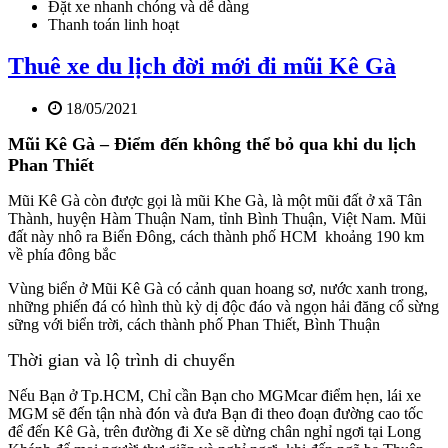
Đặt xe nhanh chóng và dễ dàng
Thanh toán linh hoạt
Thuê xe du lịch đời mới đi mũi Kê Gà
18/05/2021
Mũi Kê Gà – Điểm đến không thể bỏ qua khi du lịch
Phan Thiết
Mũi Kê Gà còn được gọi là mũi Khe Gà, là một mũi đất ở xã Tân
Thành, huyện Hàm Thuận Nam, tỉnh Bình Thuận, Việt Nam. Mũi
đất này nhô ra Biển Đông, cách thành phố HCM khoảng 190 km
về phía đông bắc
Vùng biển ở Mũi Kê Gà có cảnh quan hoang sơ, nước xanh trong,
những phiến đá có hình thù kỳ dị độc đáo và ngọn hải đăng cổ sừng
sững với biển trời, cách thành phố Phan Thiết, Bình Thuận
Thời gian và lộ trình di chuyển
Nếu Bạn ở Tp.HCM, Chỉ cần Bạn cho MGMcar điểm hẹn, lái xe
MGM sẽ đến tận nhà đón và đưa Bạn đi theo đoạn đường cao tốc
để đến Kê Gà, trên đường đi Xe sẽ dừng chân nghỉ ngơi tại Long