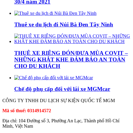
30/4 năm 2021
Thuê xe du lịch đi Núi Bà Đen Tây Ninh
THUÊ XE RIÊNG ĐÓN/ĐƯA MÙA COVIT –
NHỮNG KHẮT KHE ĐẢM BẢO AN TOÀN
CHO DU KHÁCH
Chế độ phụ cấp đối với lái xe MGMcar
CÔNG TY TNHH DU LỊCH SỰ KIỆN QUỐC TẾ MGM
Mã số thuế: 0314914572
Địa chỉ: 104 Đường số 3, Phường An Lạc, Thành phố Hồ Chí
Minh, Việt Nam