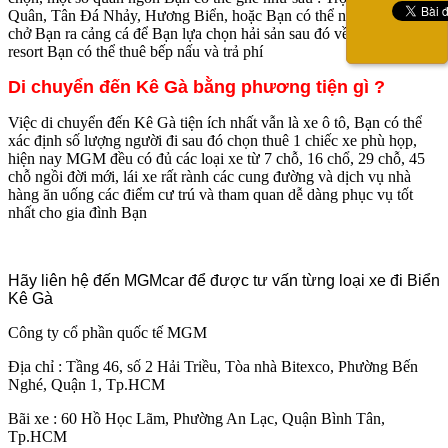
Quân, Tân Đá Nhảy, Hương Biển, hoặc Bạn có thể nói lái xe MGM
chở Bạn ra cảng cá để Bạn lựa chọn hải sản sau đó về nhà hàng
resort Bạn có thể thuê bếp nấu và trả phí
Di chuyển đến Kê Gà bằng phương tiện gì ?
Việc di chuyển đến Kê Gà tiện ích nhất vẫn là xe ô tô, Bạn có thể
xác định số lượng người đi sau đó chọn thuê 1 chiếc xe phù họp,
hiện nay MGM đều có đủ các loại xe từ 7 chỗ, 16 chổ, 29 chỗ, 45
chỗ ngồi đời mới, lái xe rất rành các cung đường và dịch vụ nhà
hàng ăn uống các điểm cư trú và tham quan dễ dàng phục vụ tốt
nhất cho gia đình Bạn
Hãy liên hệ đến MGMcar để được tư vấn từng loại xe đi Biển
Kê Gà
Công ty cổ phần quốc tế MGM
Địa chỉ : Tầng 46, số 2 Hải Triều, Tòa nhà Bitexco, Phường Bến
Nghé, Quận 1, Tp.HCM
Bãi xe : 60 Hồ Học Lãm, Phường An Lạc, Quận Bình Tân,
Tp.HCM