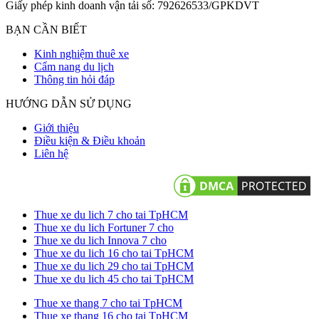
Giấy phép kinh doanh vận tải số: 792626533/GPKDVT
BẠN CẦN BIẾT
Kinh nghiệm thuê xe
Cẩm nang du lịch
Thông tin hỏi đáp
HƯỚNG DẪN SỬ DỤNG
Giới thiệu
Điều kiện & Điều khoản
Liên hệ
Thue xe du lich 7 cho tai TpHCM
Thue xe du lich Fortuner 7 cho
Thue xe du lich Innova 7 cho
Thue xe du lich 16 cho tai TpHCM
Thue xe du lich 29 cho tai TpHCM
Thue xe du lich 45 cho tai TpHCM
Thue xe thang 7 cho tai TpHCM
Thue xe thang 16 cho tai TpHCM