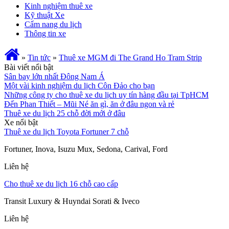
Kinh nghiệm thuê xe
Kỹ thuật Xe
Cẩm nang du lịch
Thông tin xe
»
Tin tức
»
Thuê xe MGM đi The Grand Ho Tram Strip
Bài viết nổi bật
Sân bay lớn nhất Đông Nam Á
Một vài kinh nghiệm du lịch Côn Đảo cho bạn
Những công ty cho thuê xe du lịch uy tín hàng đầu tại TpHCM
Đến Phan Thiết – Mũi Né ăn gì, ăn ở đâu ngon và rẻ
Thuê xe du lịch 25 chỗ đời mới ở đâu
Xe nổi bật
Thuê xe du lịch Toyota Fortuner 7 chỗ
Fortuner, Inova, Isuzu Mux, Sedona, Carival, Ford
Liên hệ
Cho thuê xe du lịch 16 chỗ cao cấp
Transit Luxury & Huyndai Sorati & Iveco
Liên hệ