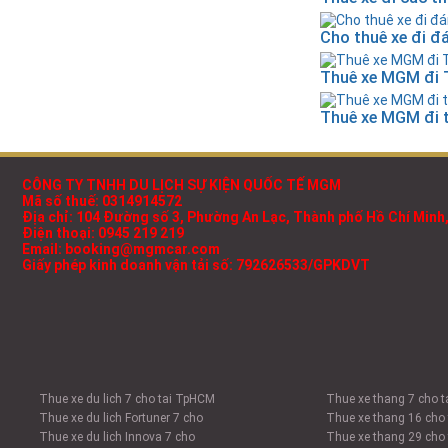
Cho thuê xe đi đ
Thuê xe MGM đi 
Thuê xe MGM đi 
CÔNG TY TNHH DU LỊCH SỰ KIỆN QUỐC TẾ MGM
Mã số thuế: 0314914572
Địa chỉ: 104 Đường số 3, Phường An Lạc, Thành phố Hồ Chí Minh
Điện thoại: 0945 219 219
Email: booking@mgmcar.com
Giấy phép kinh doanh vận tải số: 792626533/GPKDVT
Thue xe du lich 7 cho tai TpHCM
Thue xe thang 7 cho 
Thue xe du lich Fortuner 7 cho
Thue xe thang 16 cho
Thue xe du lich Innova 7 cho
Thue xe thang 29 cho