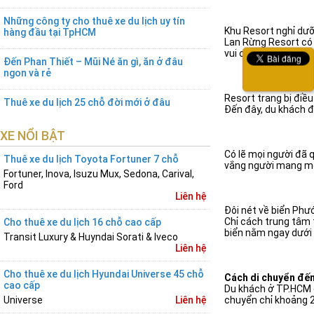
Những công ty cho thuê xe du lịch uy tín
Khu Resort nghỉ dưỡ
hàng đầu tại TpHCM
Lan Rừng Resort có h
vui chơi dành cho tr
Đến Phan Thiết – Mũi Né ăn gì, ăn ở đâu
ngon và rẻ
Resort trang bị điều
Thuê xe du lịch 25 chỗ đời mới ở đâu
Đến đây, du khách đ
XE NỔI BẬT
Có lẽ mọi người đã 
Thuê xe du lịch Toyota Fortuner 7 chỗ
vắng người mang mộ
Fortuner, Inova, Isuzu Mux, Sedona, Carival,
Ford
Liên hệ
Đôi nét về biển Phư
Chỉ cách trung tâm 
Cho thuê xe du lịch 16 chỗ cao cấp
biển nằm ngay dưới 
Transit Luxury & Huyndai Sorati & Iveco
Liên hệ
Cho thuê xe du lịch Hyundai Universe 45 chỗ
Cách di chuyển đến
cao cấp
Du khách ở TP.HCM c
Universe
Liên hệ
chuyển chỉ khoảng 2