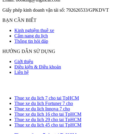
Giấy phép kinh doanh vận tải số: 792626533/GPKDVT
BẠN CẦN BIẾT
Kinh nghiệm thuê xe
Cẩm nang du lịch
Thông tin hỏi đáp
HƯỚNG DẪN SỬ DỤNG
Giới thiệu
Điều kiện & Điều khoản
Liên hệ
Thue xe du lich 7 cho tai TpHCM
Thue xe du lich Fortuner 7 cho
Thue xe du lich Innova 7 cho
Thue xe du lich 16 cho tai TpHCM
Thue xe du lich 29 cho tai TpHCM
Thue xe du lich 45 cho tai TpHCM