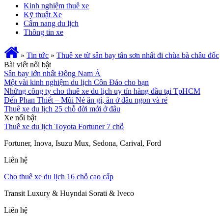
Kinh nghiệm thuê xe
Kỹ thuật Xe
Cẩm nang du lịch
Thông tin xe
»
Tin tức
»
Thuê xe từ sân bay tân sơn nhất đi chùa bà châu đốc
Bài viết nổi bật
Sân bay lớn nhất Đông Nam Á
Một vài kinh nghiệm du lịch Côn Đảo cho bạn
Những công ty cho thuê xe du lịch uy tín hàng đầu tại TpHCM
Đến Phan Thiết – Mũi Né ăn gì, ăn ở đâu ngon và rẻ
Thuê xe du lịch 25 chỗ đời mới ở đâu
Xe nổi bật
Thuê xe du lịch Toyota Fortuner 7 chỗ
Fortuner, Inova, Isuzu Mux, Sedona, Carival, Ford
Liên hệ
Cho thuê xe du lịch 16 chỗ cao cấp
Transit Luxury & Huyndai Sorati & Iveco
Liên hệ