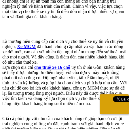
đi không chỉ là sự an toàn mà còn mang lại cho bạn những trải
nghiệm lý thú về hành trình của mình. Chính vì vậy, việc lựa chọn
một đơn vị cho thuê xe uy tín là điều đón nhận được nhiều sự quan
tâm và đánh giá của khách hàng.
Là thương hiệu cung cấp các dịch vụ cho thuê xe uy tín và chuyên
nghiệp,
Xe MGM
đã nhanh chóng cập nhật và vận hành các dòng
xe đời mới, cao cấp với nhiều tiện nghi nhằm mang đến sự thoải mái
cho mọi người. Và đây cũng là điểm đến của nhiều khách hàng khi
có nhu cầu thuê xe.
Lựa chọn địa chỉ
cho thuê xe 16 chỗ
uy tín ở Sài Gòn, khách hàng
sẽ thấy được những ưu điểm tuyệt vời của đợn vị này mà không
phải nơi nào cũng có. Đội ngũ nhân viên, tài xế tâm huyết, nhiệt
tình tư vấn kỹ lưỡng và giúp lựa chọn dịch vụ phù hợp nhu cầu. Với
tiêu chí đề cao lợi ích của khách hàng, công ty MGM thực sự đã để
lại ấn tượng trong lòng mọi người. Điều này đã được thể hiện qua
việc tìm kiếm và đăng ký lựa chọn dịch vụ cho thuê xe 16 chỗ của
hàng triệu khách hàng trong suốt nhiều năm qua.
Giá cả phù hợp với nhu cầu của khách hàng sẽ giúp bạn có cơ hội
trải nghiệm cùng những ưu đãi, cạnh tranh với giá thành dịch vụ rẻ
nhất thị trường hiện nay. Quan sát và tìm hiểu những điều này sẽ