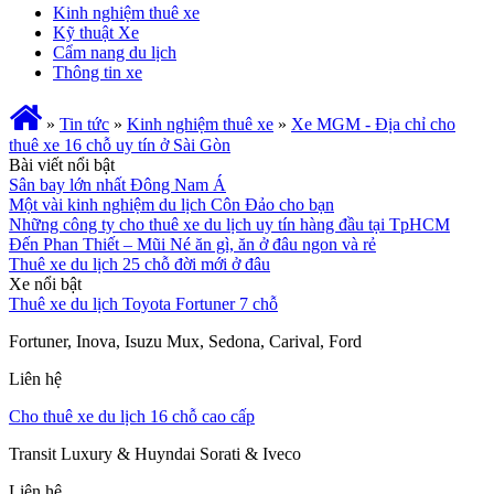
Kinh nghiệm thuê xe
Kỹ thuật Xe
Cẩm nang du lịch
Thông tin xe
»
Tin tức
»
Kinh nghiệm thuê xe
»
Xe MGM - Địa chỉ cho
thuê xe 16 chỗ uy tín ở Sài Gòn
Bài viết nổi bật
Sân bay lớn nhất Đông Nam Á
Một vài kinh nghiệm du lịch Côn Đảo cho bạn
Những công ty cho thuê xe du lịch uy tín hàng đầu tại TpHCM
Đến Phan Thiết – Mũi Né ăn gì, ăn ở đâu ngon và rẻ
Thuê xe du lịch 25 chỗ đời mới ở đâu
Xe nổi bật
Thuê xe du lịch Toyota Fortuner 7 chỗ
Fortuner, Inova, Isuzu Mux, Sedona, Carival, Ford
Liên hệ
Cho thuê xe du lịch 16 chỗ cao cấp
Transit Luxury & Huyndai Sorati & Iveco
Liên hệ