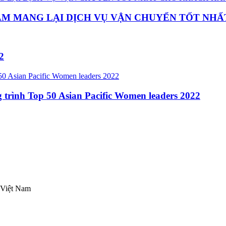
ẰM MANG LẠI DỊCH VỤ VẬN CHUYỂN TỐT NH
2
 trình Top 50 Asian Pacific Women leaders 2022
 Việt Nam