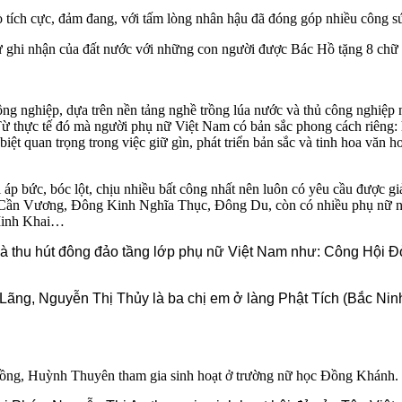
trò tích cực, đảm đang, với tấm lòng nhân hậu đã đóng góp nhiều công s
 ghi nhận của đất nước với những con người được Bác Hồ tặng 8 chữ 
ng nghiệp, dựa trên nền tảng nghề trồng lúa nước và thủ công nghiệp 
 Từ thực tế đó mà người phụ nữ Việt Nam có bản sắc phong cách riêng:
 biệt quan trọng trong việc giữ gìn, phát triển bản sắc và tinh hoa văn
 áp bức, bóc lột, chịu nhiều bất công nhất nên luôn có yêu cầu được 
Cần Vương, Đông Kinh Nghĩa Thục, Đông Du, còn có nhiều phụ nữ nổi 
Minh Khai…
 thu hút đông đảo tầng lớp phụ nữ Việt Nam như: Công Hội Đỏ
ng, Nguyễn Thị Thủy là ba chị em ở làng Phật Tích (Bắc Ninh
ồng, Huỳnh Thuyên tham gia sinh hoạt ở trường nữ học Đồng Khánh.