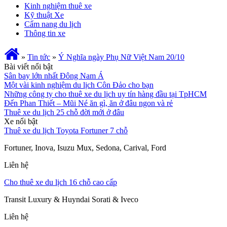
Kinh nghiệm thuê xe
Kỹ thuật Xe
Cẩm nang du lịch
Thông tin xe
»
Tin tức
»
Ý Nghĩa ngày Phụ Nữ Việt Nam 20/10
Bài viết nổi bật
Sân bay lớn nhất Đông Nam Á
Một vài kinh nghiệm du lịch Côn Đảo cho bạn
Những công ty cho thuê xe du lịch uy tín hàng đầu tại TpHCM
Đến Phan Thiết – Mũi Né ăn gì, ăn ở đâu ngon và rẻ
Thuê xe du lịch 25 chỗ đời mới ở đâu
Xe nổi bật
Thuê xe du lịch Toyota Fortuner 7 chỗ
Fortuner, Inova, Isuzu Mux, Sedona, Carival, Ford
Liên hệ
Cho thuê xe du lịch 16 chỗ cao cấp
Transit Luxury & Huyndai Sorati & Iveco
Liên hệ