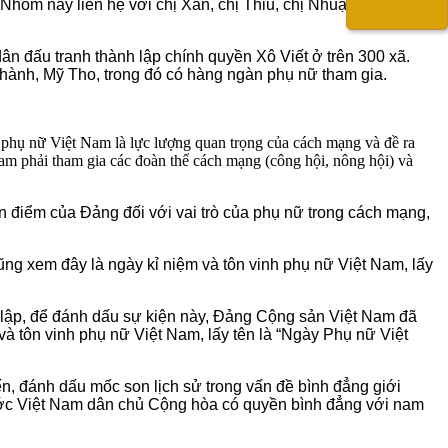
hóm này liên hệ với chị Xân, chị Thiu, chị Nhuận, chị Liên
n đấu tranh thành lập chính quyền Xô Viết ở trên 300 xã.
hành, Mỹ Tho, trong đó có hàng ngàn phụ nữ tham gia.
hụ nữ Việt Nam là lực lượng quan trọng của cách mạng và đề ra
Nam phải tham gia các đoàn thể cách mạng (công hội, nông hội) và
n điểm của Đảng đối với vai trò của phụ nữ trong cách mạng,
ng xem đây là ngày kỉ niệm và tôn vinh phụ nữ Việt Nam, lấy
 lập, để đánh dấu sự kiện này, Đảng Cộng sản Việt Nam đã
à tôn vinh phụ nữ Việt Nam, lấy tên là “Ngày Phụ nữ Việt
ến, đánh dấu mốc son lịch sử trong vấn đề bình đẳng giới
ước Việt Nam dân chủ Cộng hòa có quyền bình đẳng với nam