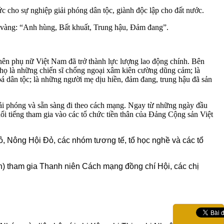
ức cho sự nghiệp giải phóng dân tộc, giành độc lập cho đất nước.
vàng: “Anh hùng, Bất khuất, Trung hậu, Đảm đang”.
nên phụ nữ Việt Nam đã trở thành lực lượng lao động chính. Bên
 họ là những chiến sĩ chống ngoại xâm kiên cường dũng cảm; là
 hoá dân tộc; là những người mẹ dịu hiền, đảm đang, trung hậu đã sản
giải phóng và sẵn sàng đi theo cách mạng. Ngay từ những ngày đầu
tiếng tham gia vào các tổ chức tiền thân của Đảng Cộng sản Việt
, Nông Hội Đỏ, các nhóm tương tế, tổ học nghề và các tổ
) tham gia Thanh niên Cách mạng đồng chí Hội, các chị