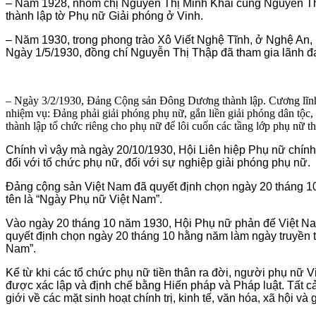
– Nă
m 1928, nhóm chị Nguyễn Thị Minh Khai cùng Nguyễn Thị P
thành lập tờ Phụ nữ Giải phóng ở Vinh.
– Năm 1930, trong phong trào Xô Viết Nghệ Tĩnh, ở Nghệ An, H
Ngày 1/5/1930, đồng chí Nguyễn Thị Thập đã tham gia lãnh đ
– Ngày 3/2/1930, Đảng Cộng sản Đông Dương thành lập. Cương lĩnh 
nhiệm vụ: Đảng phải giải phóng phụ nữ, gắn liền giải phóng dân tộc,
thành lập tổ chức riêng cho phụ nữ để lôi cuốn các tầng lớp phụ nữ 
Chính vì vậy mà ngày 20/10/1930, Hội Liên hiệp Phụ nữ chính 
đối với tổ chức phụ nữ, đối với sự nghiệp giải phóng phụ nữ.
Đảng cộng sản Việt Nam đã quyết định chọn ngày 20 tháng 10 
tên là “Ngày Phụ nữ Việt Nam”.
Vào ngày 20 tháng 10 năm 1930, Hội Phụ nữ phản đế Việt Nam
quyết định chọn ngày 20 tháng 10 hằng năm làm ngày truyền th
Nam”.
Kể từ khi các tổ chức phụ nữ tiền thân ra đời, người phụ nữ 
được xác lập và định chế bằng Hiến pháp và Pháp luật. Tất 
giới về các mặt sinh hoạt chính trị, kinh tế, văn hóa, xã hội và 