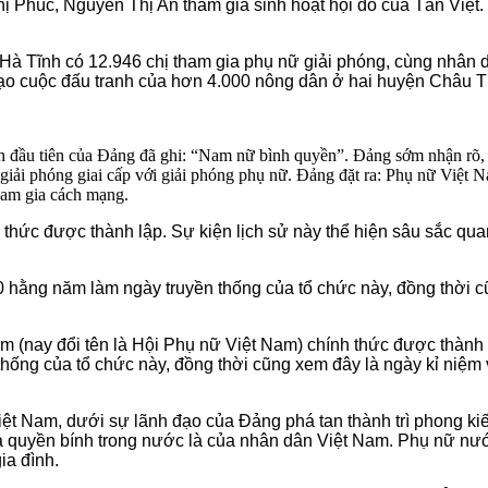
húc, Nguyễn Thị An tham gia sinh hoạt hội đỏ của Tân Việt. N
à Tĩnh có 12.946 chị tham gia phụ nữ giải phóng, cùng nhân dâ
ạo cuộc đấu tranh của hơn 4.000 nông dân ở hai huyện Châu T
đầu tiên của Đảng đã ghi: “Nam nữ bình quyền”. Đảng sớm nhận rõ, p
 giải phóng giai cấp với giải phóng phụ nữ. Đảng đặt ra: Phụ nữ Việt 
tham gia cách mạng.
thức được thành lập. Sự kiện lịch sử này thể hiện sâu sắc qua
hằng năm làm ngày truyền thống của tổ chức này, đồng thời cũ
 (nay đổi tên là Hội Phụ nữ Việt Nam) chính thức được thành
ống của tổ chức này, đồng thời cũng xem đây là ngày kỉ niệm v
Việt Nam, dưới sự lãnh đạo của Đảng phá tan thành trì phong ki
cả quyền bính trong nước là của nhân dân Việt Nam. Phụ nữ n
gia đình.