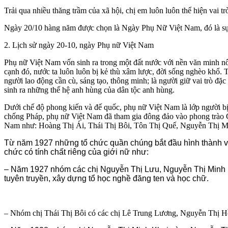
Trải qua nhiều thăng trầm của xã hội, chị em luôn luôn thể hiện vai 
Ngày 20/10 hàng năm được chọn là Ngày Phụ Nữ Việt Nam, đó là sự
2. Lịch sử ngày 20-10, ngày Phụ nữ Việt Nam
Phụ nữ Việt Nam vốn sinh ra trong một đất nước với nền văn minh nô
cạnh đó, nước ta luôn luôn bị kẻ thù xâm lược, đời sống nghèo khổ.
người lao động cần cù, sáng tạo, thông minh; là người giữ vai trò đặc
sinh ra những thế hệ anh hùng của dân tộc anh hùng.
Dưới chế độ phong kiến và đế quốc, phụ nữ Việt Nam là lớp người bị
chống Pháp, phụ nữ Việt Nam đã tham gia đông đảo vào phong trào 
Nam như: Hoàng Thị Ái, Thái Thị Bôi, Tôn Thị Quế, Nguyễn Thị 
Từ năm 1927 những tổ chức quần chúng bắt đầu hình thành và
chức có tính chất riêng của giới nữ như:
– Năm 1927 nhóm các chị Nguyễn Thị Lưu, Nguyễn Thị Minh Lã
tuyên truyền, xây dựng tổ học nghề đăng ten và học chữ.
– Nhóm chị Thái Thị Bôi có các chị Lê Trung Lương, Nguyễn Thị H