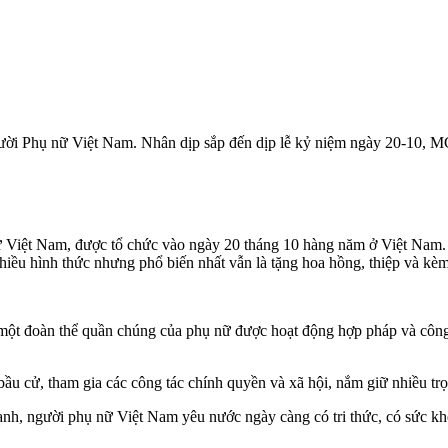
người Phụ nữ Việt Nam. Nhân dịp sắp đến dịp lễ kỷ niệm ngày 20-10,
 Việt Nam, được tổ chức vào ngày 20 tháng 10 hàng năm ở Việt Nam. 
 nhiều hình thức nhưng phổ biến nhất vẫn là tặng hoa hồng, thiệp và k
 một đoàn thể quần chúng của phụ nữ được hoạt động hợp pháp và công
bầu cử, tham gia các công tác chính quyền và xã hội, nắm giữ nhiều t
h, người phụ nữ Việt Nam yêu nước ngày càng có tri thức, có sức khỏe