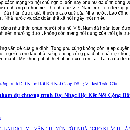
ệp cách mạng xã hội chủ nghĩa, đến nay phụ nữ đã bình đẳng vớ
ở ra những cơ hội mới cho phụ nữ Việt Nam trên con đường phát 
 chị đã nhận được giải thưởng cao quý của Nhà nước. Lao động
g , Nhà nước và các đoàn thể xã hội ngày một nhiều.
ay cũng như thân phận người phụ nữ Việt Nam đã hoàn toàn đượ
ính trên nhường dưới, không còn mang nội dung của thói gia trưở
ng vấn đề của gia đình. Tòng phụ cũng không còn là ép duyên
iết người con dâu phải sống chung cùng gia đình nhà mẹ chồng.
n mạnh. Mẹ không nhất thiết phải ở với con trai. Tất cả đã đư
t tham dự chương trình Đại Nhạc Hội Kết Nối Cộng Đồ
u