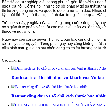
Bác Hồ coi sự nghiệp giải phóng phụ nữ gắn liền với sự nghi
ngoài xã hội. Có thể nói, những cơ sở pháp lý đó đã thật sự m
thị trường trong nước và quốc tế do phụ nữ lãnh đạo. Nhiều
kỹ thuật tốt. Phụ nữ tham gia lãnh đạo trong các cơ quan Ðản
Trên cơ sở ấy, ý nghĩa của tam tòng trong cuộc sống ngày n
đơn giản là lễ phép, vâng lời cha mẹ, hiếu thảo với ông bà, k
thuộc về người cha.
Ngày nay con cái có quyền tham gia bàn bạc cùng cha mẹ nhữ
sở tình yêu tự nguyện. Tòng phu ngày nay cũng không nhất th
nữa hình mẫu gia đình hạt nhân đang có chiều hướng phát triể
Các tin khác
Danh sách xe 16 chỗ phục vụ khách của Vinfas
Banner căng đầu xe 45 chỗ kích thước bao nhiê