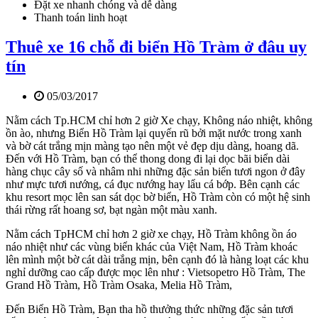
Đặt xe nhanh chóng và dễ dàng
Thanh toán linh hoạt
Thuê xe 16 chỗ đi biển Hồ Tràm ở đâu uy
tín
05/03/2017
Nằm cách Tp.HCM chỉ hơn 2 giờ Xe chạy, Không náo nhiệt, không
ồn ào, nhưng Biển Hồ Tràm lại quyến rũ bởi mặt nước trong xanh
và bờ cát trắng mịn màng tạo nên một vẻ đẹp dịu dàng, hoang dã.
Đến với Hồ Tràm, bạn có thể thong dong đi lại dọc bãi biển dài
hàng chục cây số và nhâm nhi những đặc sản biển tươi ngon ở đây
như mực tươi nướng, cá đục nướng hay lẩu cá bớp. Bên cạnh các
khu resort mọc lên san sát dọc bờ biển, Hồ Tràm còn có một hệ sinh
thái rừng rất hoang sơ, bạt ngàn một màu xanh.
Nằm cách TpHCM chỉ hơn 2 giờ xe chạy, Hồ Tràm không ồn áo
náo nhiệt như các vùng biển khác của Việt Nam, Hồ Tràm khoác
lên mình một bờ cát dài trắng mịn, bên cạnh đó là hàng loạt các khu
nghỉ dưỡng cao cấp được mọc lên như : Vietsopetro Hồ Tràm, The
Grand Hồ Tràm, Hồ Tràm Osaka, Melia Hồ Tràm,
Đến Biển Hồ Tràm, Bạn tha hồ thưởng thức những đặc sản tươi