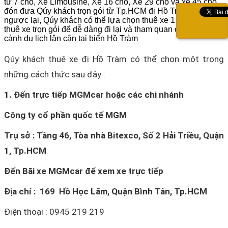
từ 7 chỗ, Xe Limousine, Xe 16 chỗ, Xe 29 chỗ và xe 45 chỗ
đón đưa Qúy khách trọn gói từ Tp.HCM đi Hồ Tràm và
ngược lại, Qúy khách có thể lựa chọn thuê xe 1 chiều hoặc
thuê xe trọn gói để dễ dàng đi lại và tham quan các thắng
cảnh du lịch lân cận tại biển Hồ Tràm
Qúy khách thuê xe đi Hồ Tràm có thể chọn một trong
những cách thức sau đây :
1. Đến trực tiếp MGMcar hoặc các chi nhánh
Công ty cổ phần quốc tế MGM
Trụ sở : Tầng 46, Tòa nhà Bitexco, Số 2 Hải Triều, Quận
1, Tp.HCM
Đến Bãi xe MGMcar để xem xe trực tiếp
Địa chỉ :
169 Hồ Học Lãm, Quận Bình Tân, Tp.HCM
Điện thoại : 0945 219 219