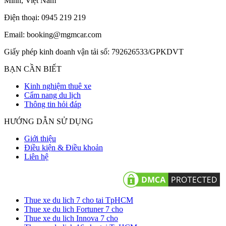
Minh, Việt Nam
Điện thoại: 0945 219 219
Email: booking@mgmcar.com
Giấy phép kinh doanh vận tải số: 792626533/GPKDVT
BẠN CẦN BIẾT
Kinh nghiệm thuê xe
Cẩm nang du lịch
Thông tin hỏi đáp
HƯỚNG DẪN SỬ DỤNG
Giới thiệu
Điều kiện & Điều khoản
Liên hệ
Thue xe du lich 7 cho tai TpHCM
Thue xe du lich Fortuner 7 cho
Thue xe du lich Innova 7 cho