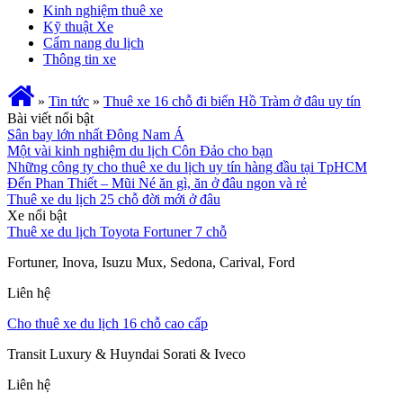
Kinh nghiệm thuê xe
Kỹ thuật Xe
Cẩm nang du lịch
Thông tin xe
»
Tin tức
»
Thuê xe 16 chỗ đi biển Hồ Tràm ở đâu uy tín
Bài viết nổi bật
Sân bay lớn nhất Đông Nam Á
Một vài kinh nghiệm du lịch Côn Đảo cho bạn
Những công ty cho thuê xe du lịch uy tín hàng đầu tại TpHCM
Đến Phan Thiết – Mũi Né ăn gì, ăn ở đâu ngon và rẻ
Thuê xe du lịch 25 chỗ đời mới ở đâu
Xe nổi bật
Thuê xe du lịch Toyota Fortuner 7 chỗ
Fortuner, Inova, Isuzu Mux, Sedona, Carival, Ford
Liên hệ
Cho thuê xe du lịch 16 chỗ cao cấp
Transit Luxury & Huyndai Sorati & Iveco
Liên hệ