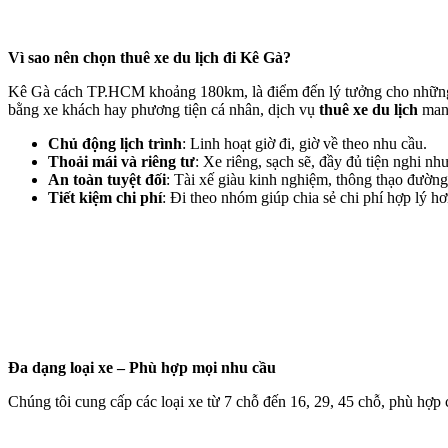
Vì sao nên chọn thuê xe du lịch đi Kê Gà?
Kê Gà cách TP.HCM khoảng 180km, là điểm đến lý tưởng cho những ch
bằng xe khách hay phương tiện cá nhân, dịch vụ
thuê xe du lịch
mang
Chủ động lịch trình
: Linh hoạt giờ đi, giờ về theo nhu cầu.
Thoải mái và riêng tư
: Xe riêng, sạch sẽ, đầy đủ tiện nghi n
An toàn tuyệt đối
: Tài xế giàu kinh nghiệm, thông thạo đường
Tiết kiệm chi phí
: Đi theo nhóm giúp chia sẻ chi phí hợp lý h
Đa dạng loại xe – Phù hợp mọi nhu cầu
Chúng tôi cung cấp các loại xe từ 7 chỗ đến 16, 29, 45 chỗ, phù hợp