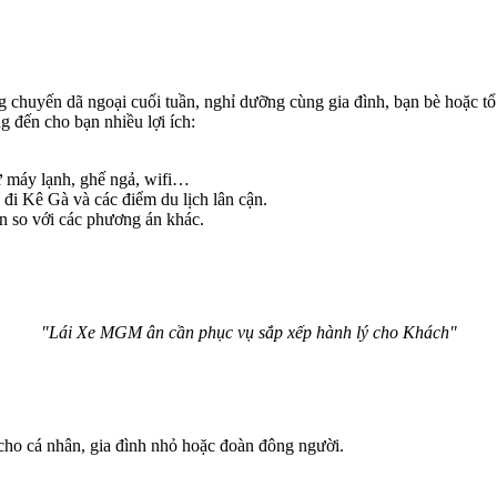
uyến dã ngoại cuối tuần, nghỉ dưỡng cùng gia đình, bạn bè hoặc tổ c
 đến cho bạn nhiều lợi ích:
hư máy lạnh, ghế ngả, wifi…
 đi Kê Gà và các điểm du lịch lân cận.
ơn so với các phương án khác.
"Lái Xe MGM ân cần phục vụ sắp xếp hành lý cho Khách"
 cho cá nhân, gia đình nhỏ hoặc đoàn đông người.