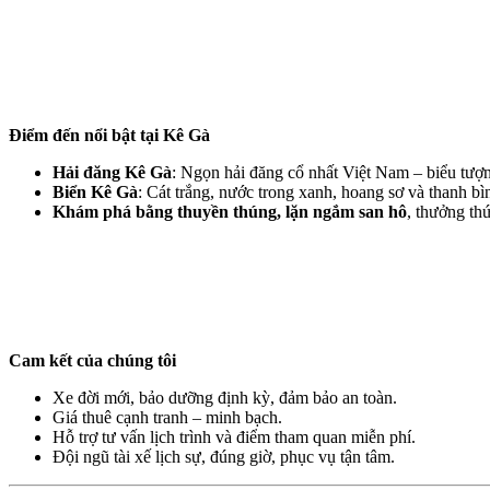
Điểm đến nổi bật tại Kê Gà
Hải đăng Kê Gà
: Ngọn hải đăng cổ nhất Việt Nam – biểu tượ
Biển Kê Gà
: Cát trắng, nước trong xanh, hoang sơ và thanh bì
Khám phá bằng thuyền thúng, lặn ngắm san hô
, thưởng th
Cam kết của chúng tôi
Xe đời mới, bảo dưỡng định kỳ, đảm bảo an toàn.
Giá thuê cạnh tranh – minh bạch.
Hỗ trợ tư vấn lịch trình và điểm tham quan miễn phí.
Đội ngũ tài xế lịch sự, đúng giờ, phục vụ tận tâm.