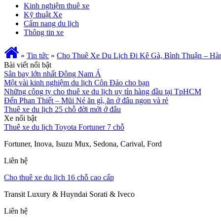
Kinh nghiệm thuê xe
Kỹ thuật Xe
Cẩm nang du lịch
Thông tin xe
»
Tin tức
»
Cho Thuê Xe Du Lịch Đi Kê Gà, Bình Thuận – Hàn
Bài viết nổi bật
Sân bay lớn nhất Đông Nam Á
Một vài kinh nghiệm du lịch Côn Đảo cho bạn
Những công ty cho thuê xe du lịch uy tín hàng đầu tại TpHCM
Đến Phan Thiết – Mũi Né ăn gì, ăn ở đâu ngon và rẻ
Thuê xe du lịch 25 chỗ đời mới ở đâu
Xe nổi bật
Thuê xe du lịch Toyota Fortuner 7 chỗ
Fortuner, Inova, Isuzu Mux, Sedona, Carival, Ford
Liên hệ
Cho thuê xe du lịch 16 chỗ cao cấp
Transit Luxury & Huyndai Sorati & Iveco
Liên hệ