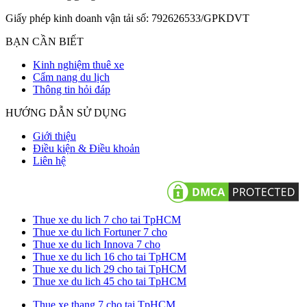
Giấy phép kinh doanh vận tải số: 792626533/GPKDVT
BẠN CẦN BIẾT
Kinh nghiệm thuê xe
Cẩm nang du lịch
Thông tin hỏi đáp
HƯỚNG DẪN SỬ DỤNG
Giới thiệu
Điều kiện & Điều khoản
Liên hệ
Thue xe du lich 7 cho tai TpHCM
Thue xe du lich Fortuner 7 cho
Thue xe du lich Innova 7 cho
Thue xe du lich 16 cho tai TpHCM
Thue xe du lich 29 cho tai TpHCM
Thue xe du lich 45 cho tai TpHCM
Thue xe thang 7 cho tai TpHCM