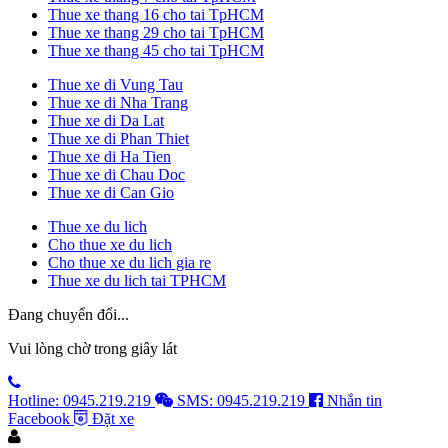
Thue xe thang 16 cho tai TpHCM
Thue xe thang 29 cho tai TpHCM
Thue xe thang 45 cho tai TpHCM
Thue xe di Vung Tau
Thue xe di Nha Trang
Thue xe di Da Lat
Thue xe di Phan Thiet
Thue xe di Ha Tien
Thue xe di Chau Doc
Thue xe di Can Gio
Thue xe du lich
Cho thue xe du lich
Cho thue xe du lich gia re
Thue xe du lich tai TPHCM
Đang chuyển đổi...
Vui lòng chờ trong giây lát
Hotline: 0945.219.219
SMS: 0945.219.219
Nhắn tin
Facebook
Đặt xe