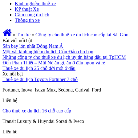
Kinh nghiệm thuê xe
Kỹ thuật Xe
Cẩm nang du lịch
Thông tin xe
»
Tin tức
»
Công ty cho thuê xe du lịch cao cấp tại Sài Gòn
Bài viết nổi bật
Sân bay lớn nhất Đông Nam Á
Một vài kinh nghiệm du lịch Côn Đảo cho bạn
Những công ty cho thuê xe du lịch uy tín hàng đầu tại TpHCM
Đến Phan Thiết – Mũi Né ăn gì, ăn ở đâu ngon và rẻ
Thuê xe du lịch 25 chỗ đời mới ở đâu
Xe nổi bật
Thuê xe du lịch Toyota Fortuner 7 chỗ
Fortuner, Inova, Isuzu Mux, Sedona, Carival, Ford
Liên hệ
Cho thuê xe du lịch 16 chỗ cao cấp
Transit Luxury & Huyndai Sorati & Iveco
Liên hệ