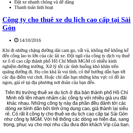
Đặt xe nhanh chóng và dễ dàng
Thanh toán linh hoạt
Công ty cho thuê xe du lịch cao cấp tại Sài
Gòn
14/10/2016
Khi đi những chặng đường dài cam go, vất vả, không thể không kể
đến công lao to lớn của các lái xe. Đội ngũ của công ty dịch vụ thuê
xe ô tô cao cấp thành phố Hồ Chí Minh MGM có nhiều kinh
nghiệm đường trường. Xử lý tốt các tình huống khó khăn trên
quãng đường đi. Họ còn khá là vui tính, có thể hướng dẫn bạn tới
các địa điểm vui chơi. Hoặc chỉ dẫn bạn những khu vực có đồ ăn
ngon, giá rẻ tại địa phương nơi đoàn của bạn đến.
Trên thị trường thuê xe du lịch ở địa bàn thành phố Hồ Chí
Minh nổi lên nham nhảm các công ty với nhiều giá ưu đãi
khác nhau. Những công ty này đa phần đều đánh tới các
dòng xe bình dân bởi tính ứng dụng cao, giá thành lại siêu
rẻ. Có rất ít công ty cho thuê xe du lịch cao cấp tại Sài Gòn
như công ty MGM. Với hệ thống các dòng xe hiện đại, sang
trọng, phục vụ cho mọi nhu cầu đưa đón khách Vip của bạn.