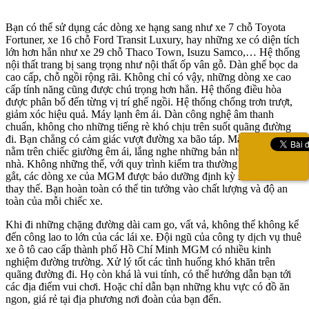
Bạn có thể sử dụng các dòng xe hạng sang như xe 7 chỗ Toyota
Fortuner, xe 16 chỗ Ford Transit Luxury, hay những xe có diện tích
lớn hơn hẳn như xe 29 chỗ Thaco Town, Isuzu Samco,… Hệ thống
nội thất trang bị sang trọng như nội thất ốp vân gỗ. Dàn ghế bọc da
cao cấp, chỗ ngồi rộng rãi. Không chỉ có vậy, những dòng xe cao
cấp tính năng cũng được chú trọng hơn hẳn. Hệ thống điều hòa
được phân bổ đến từng vị trí ghế ngồi. Hệ thống chống trơn trượt,
giảm xóc hiệu quả. Máy lạnh êm ái. Dàn công nghệ âm thanh
chuẩn, không cho những tiếng rè khó chịu trên suốt quãng đường
đi. Bạn chẳng có cảm giác vượt đường xa bão táp. Mà như đang
nằm trên chiếc giường êm ái, lắng nghe những bản nhạc sâu lắng ở
nhà. Không những thế, với quy trình kiểm tra thường xuyên gay
gắt, các dòng xe của MGM được bảo dưỡng định kỳ sửa chữa và
thay thế. Bạn hoàn toàn có thể tin tưởng vào chất lượng và độ an
toàn của mỗi chiếc xe.
Khi đi những chặng đường dài cam go, vất vả, không thể không kể
đến công lao to lớn của các lái xe. Đội ngũ của công ty dịch vụ thuê
xe ô tô cao cấp thành phố Hồ Chí Minh MGM có nhiều kinh
nghiệm đường trường. Xử lý tốt các tình huống khó khăn trên
quãng đường đi. Họ còn khá là vui tính, có thể hướng dẫn bạn tới
các địa điểm vui chơi. Hoặc chỉ dẫn bạn những khu vực có đồ ăn
ngon, giá rẻ tại địa phương nơi đoàn của bạn đến.