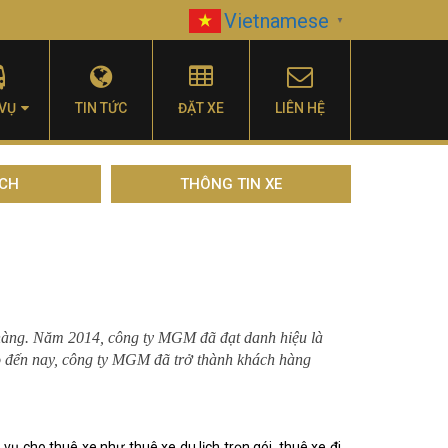
Vietnamese
▼
 VỤ
TIN TỨC
ĐẶT XE
LIÊN HỆ
ỊCH
THÔNG TIN XE
 hàng. Năm 2014, công ty MGM đã đạt danh hiệu là
o đến nay, công ty MGM đã trở thành khách hàng
 cho thuê xe như thuê xe du lịch trọn gói, thuê xe đi