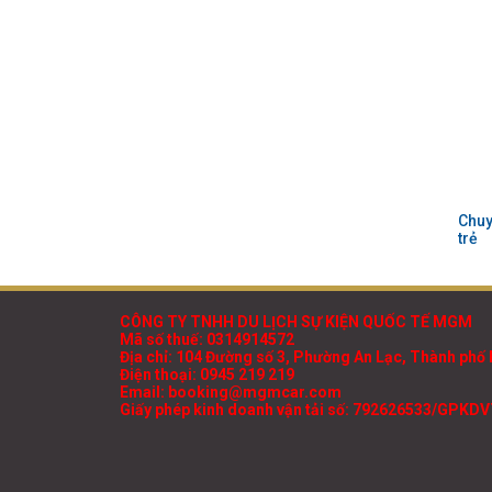
Chuy
trẻ
CÔNG TY TNHH DU LỊCH SỰ KIỆN QUỐC TẾ MGM
Mã số thuế: 0314914572
Địa chỉ: 104 Đường số 3, Phường An Lạc, Thành phố 
Điện thoại: 0945 219 219
Email: booking@mgmcar.com
Giấy phép kinh doanh vận tải số: 792626533/GPKD