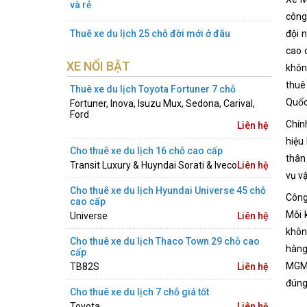
và rẻ
công
Thuê xe du lịch 25 chỗ đời mới ở đâu
đội 
cao 
XE NỔI BẬT
khôn
thuê
Thuê xe du lịch Toyota Fortuner 7 chỗ
Quốc
Fortuner, Inova, Isuzu Mux, Sedona, Carival,
Ford
Chín
Liên hệ
hiệu
Cho thuê xe du lịch 16 chỗ cao cấp
thân
Transit Luxury & Huyndai Sorati & Iveco
Liên hệ
vụ v
Cho thuê xe du lịch Hyundai Universe 45 chỗ
Công
cao cấp
Mỗi 
Universe
Liên hệ
khôn
Cho thuê xe du lịch Thaco Town 29 chỗ cao
hàng
cấp
MGM 
TB82S
Liên hệ
đúng
Cho thuê xe du lịch 7 chỗ giá tốt
Toyota
Liên hệ