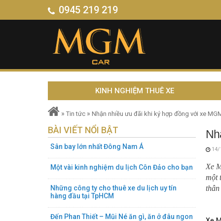
0945 219 219
KINH NGHIỆM THUÊ XE
»
»
Tin tức
Nhận nhiều ưu đãi khi ký hợp đồng với xe MG
BÀI VIẾT NỔI BẬT
Nhậ
Sân bay lớn nhất Đông Nam Á
14/
Xe M
Một vài kinh nghiệm du lịch Côn Đảo cho bạn
một 
Những công ty cho thuê xe du lịch uy tín
thân
hàng đầu tại TpHCM
Đến Phan Thiết – Mũi Né ăn gì, ăn ở đâu ngon
Xe M