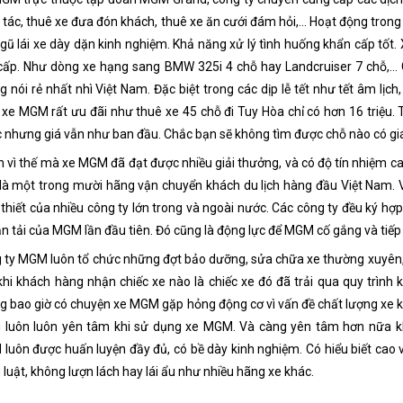
 tác, thuê xe đưa đón khách, thuê xe ăn cưới đám hỏi,… Hoạt động trong
ngũ lái xe dày dặn kinh nghiệm. Khả năng xử lý tình huống khẩn cấp tốt
cấp. Như dòng xe hạng sang BMW 325i 4 chỗ hay Landcruiser 7 chỗ,… 
g nói rẻ nhất nhì Việt Nam. Đặc biệt trong các dịp lễ tết như tết âm lịch
 xe MGM rất ưu đãi như thuê xe 45 chỗ đi Tuy Hòa chỉ có hơn 16 triệu
 nhưng giá vẫn như ban đầu. Chắc bạn sẽ không tìm được chỗ nào có giá
h vì thế mà xe MGM đã đạt được nhiều giải thưởng, và có độ tín nhiệm 
 là một trong mười hãng vận chuyển khách du lịch hàng đầu Việt Nam.
 thiết của nhiều công ty lớn trong và ngoài nước. Các công ty đều ký hợ
ận tải của MGM lần đầu tiên. Đó cũng là động lực để MGM cố gắng và tiếp
 ty MGM luôn tổ chức những đợt bảo dưỡng, sửa chữa xe thường xuyên, đ
khi khách hàng nhận chiếc xe nào là chiếc xe đó đã trải qua quy trình
g bao giờ có chuyện xe MGM gặp hỏng động cơ vì vấn đề chất lượng xe khô
 luôn luôn yên tâm khi sử dụng xe MGM. Và càng yên tâm hơn nữa khi 
luôn được huấn luyện đầy đủ, có bề dày kinh nghiệm. Có hiểu biết cao 
 luật, không lượn lách hay lái ẩu như nhiều hãng xe khác.