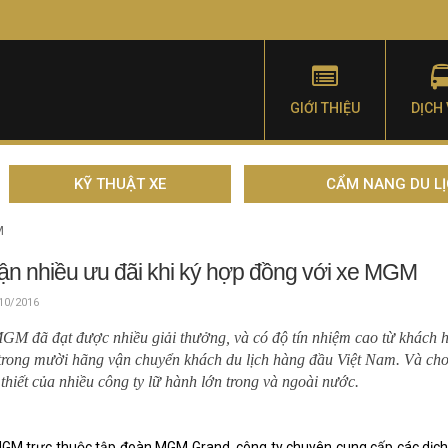
GIỚI THIỆU
DỊCH
KỸ THUẬT XE
CẨM NANG DU L
M
n nhiều ưu đãi khi ký hợp đồng với xe MGM
10/2016
GM đã đạt được nhiều giải thưởng, và có độ tín nhiệm cao từ khách
trong mười hãng vận chuyển khách du lịch hàng đầu Việt Nam. Và ch
 thiết của nhiều công ty lữ hành lớn trong và ngoài nước.
GM trực thuộc tập đoàn MGM Grand, công ty chuyên cung cấp các dịch vụ