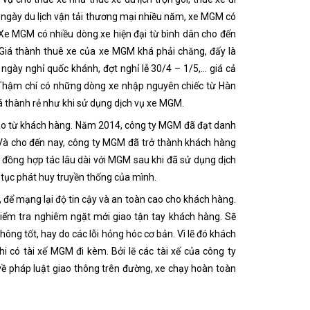
 ngày du lịch vận tải thương mại nhiều năm, xe MGM có
. Xe MGM có nhiều dòng xe hiện đại từ bình dân cho đến
Giá thành thuê xe của xe MGM khá phải chăng, đấy là
, ngày nghỉ quốc khánh, đợt nghỉ lễ 30/4 – 1/5,… giá cả
. Thậm chí có những dòng xe nhập nguyên chiếc từ Hàn
 thành rẻ như khi sử dụng dịch vụ xe MGM.
cao từ khách hàng. Năm 2014, công ty MGM đã đạt danh
 Và cho đến nay, công ty MGM đã trở thành khách hàng
p đồng hợp tác lâu dài với MGM sau khi đã sử dụng dịch
 tục phát huy truyền thống của mình.
ể mạng lại độ tin cậy và an toàn cao cho khách hàng.
 kiểm tra nghiêm ngặt mới giao tận tay khách hàng. Sẽ
ng tốt, hay do các lỗi hỏng hóc cơ bản. Vì lẽ đó khách
có tài xế MGM đi kèm. Bởi lẽ các tài xế của công ty
về pháp luật giao thông trên đường, xe chạy hoàn toàn