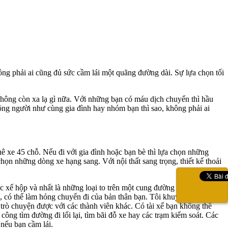
ng phải ai cũng đủ sức cầm lái một quãng đường dài. Sự lựa chọn tối
n không còn xa lạ gì nữa. Với những bạn có máu dịch chuyển thì hầu
ông người như cùng gia đình hay nhóm bạn thì sao, không phải ai
huê xe 45 chỗ. Nếu đi với gia đình hoặc bạn bè thì lựa chọn những
họn những dòng xe hạng sang. Với nội thất sang trọng, thiết kế thoải
iếc xế hộp và nhất là những loại to trên một cung đường dài không
i, có thể làm hỏng chuyến đi của bản thân bạn. Tôi khuyên bạn nên sử
, trò chuyện được với các thành viên khác. Có tài xế bạn không thể
công tìm đường đi lối lại, tìm bãi đỗ xe hay các trạm kiểm soát. Các
nếu bạn cầm lái.