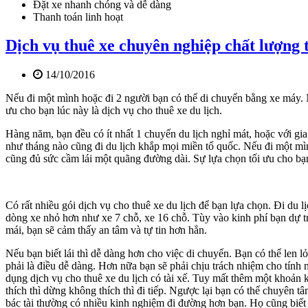
Đặt xe nhanh chóng và dễ dàng
Thanh toán linh hoạt
Dịch vụ thuê xe chuyên nghiệp chất lượng 
14/10/2016
Nếu đi một mình hoặc đi 2 người bạn có thể di chuyển bằng xe máy. 
ưu cho bạn lúc này là dịch vụ cho thuê xe du lịch.
Hàng năm, bạn đều có ít nhất 1 chuyến du lịch nghỉ mát, hoặc với gia
như tháng nào cũng đi du lịch khắp mọi miền tổ quốc. Nếu đi một mì
cũng đủ sức cầm lái một quãng đường dài. Sự lựa chọn tối ưu cho bạn 
Có rất nhiều gói dịch vụ cho thuê xe du lịch để bạn lựa chọn. Đi du 
dòng xe nhỏ hơn như xe 7 chỗ, xe 16 chỗ. Tùy vào kinh phí bạn dự trù
mái, bạn sẽ cảm thấy an tâm và tự tin hơn hẳn.
Nếu bạn biết lái thì dễ dàng hơn cho việc di chuyển. Bạn có thể len 
phải là điều dễ dàng. Hơn nữa bạn sẽ phải chịu trách nhiệm cho tính
dụng dịch vụ cho thuê xe du lịch có tài xế. Tuy mất thêm một khoản ki
thích thì dừng không thích thì đi tiếp. Ngược lại bạn có thể chuyên 
bác tài thường có nhiều kinh nghiệm đi đường hơn bạn. Họ cũng biết