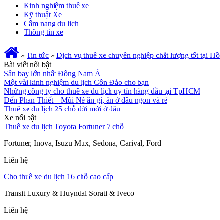
Kinh nghiệm thuê xe
Kỹ thuật Xe
Cẩm nang du lịch
Thông tin xe
»
Tin tức
»
Dịch vụ thuê xe chuyên nghiệp chất lượng tốt tại H
Bài viết nổi bật
Sân bay lớn nhất Đông Nam Á
Một vài kinh nghiệm du lịch Côn Đảo cho bạn
Những công ty cho thuê xe du lịch uy tín hàng đầu tại TpHCM
Đến Phan Thiết – Mũi Né ăn gì, ăn ở đâu ngon và rẻ
Thuê xe du lịch 25 chỗ đời mới ở đâu
Xe nổi bật
Thuê xe du lịch Toyota Fortuner 7 chỗ
Fortuner, Inova, Isuzu Mux, Sedona, Carival, Ford
Liên hệ
Cho thuê xe du lịch 16 chỗ cao cấp
Transit Luxury & Huyndai Sorati & Iveco
Liên hệ