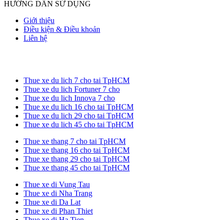
HƯỚNG DẪN SỬ DỤNG
Giới thiệu
Điều kiện & Điều khoản
Liên hệ
Thue xe du lich 7 cho tai TpHCM
Thue xe du lich Fortuner 7 cho
Thue xe du lich Innova 7 cho
Thue xe du lich 16 cho tai TpHCM
Thue xe du lich 29 cho tai TpHCM
Thue xe du lich 45 cho tai TpHCM
Thue xe thang 7 cho tai TpHCM
Thue xe thang 16 cho tai TpHCM
Thue xe thang 29 cho tai TpHCM
Thue xe thang 45 cho tai TpHCM
Thue xe di Vung Tau
Thue xe di Nha Trang
Thue xe di Da Lat
Thue xe di Phan Thiet
Thue xe di Ha Tien