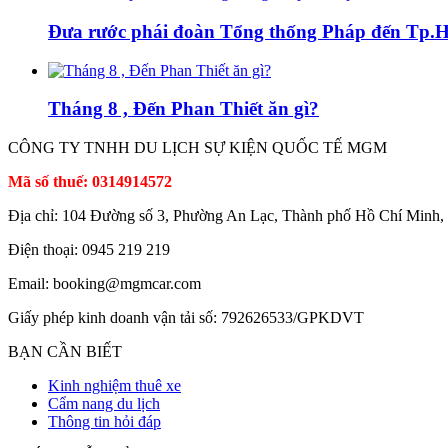
Đưa rước phái đoàn Tổng thống Pháp đến Tp
Tháng 8 , Đến Phan Thiết ăn gì?
CÔNG TY TNHH DU LỊCH SỰ KIỆN QUỐC TẾ MGM
Mã số thuế: 0314914572
Địa chỉ: 104 Đường số 3, Phường An Lạc, Thành phố Hồ Chí Minh,
Điện thoại: 0945 219 219
Email: booking@mgmcar.com
Giấy phép kinh doanh vận tải số: 792626533/GPKDVT
BẠN CẦN BIẾT
Kinh nghiệm thuê xe
Cẩm nang du lịch
Thông tin hỏi đáp