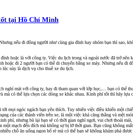
tốt tại Hồ Chí Minh
Nhưng nếu đi đông người như cùng gia đình hay nhóm bạn thì sao, khô
 đình hoặc là với công ty. Việc du lịch trong và ngoài nước đã trở nê
nh hoặc đi 2 người bạn có thể di chuyển bằng xe máy. Nhưng nếu đi đ
lúc này là dịch vụ cho thuê xe du lịch.
lịch nghỉ mát với công ty, hay đi tham quan với lớp học,… bạn có thể t
 mà có thể lựa chọn các dòng xe khác nhau. Kinh phí tốt thì hãy lựa c
lỏi tới mọi ngóc ngách bạn yêu thích. Tuy nhiên việc điều khiển một ch
 mạng của các thành viên trên xe, là một việc khá căng thẳng và mệt mỏ
nh phí, nhưng bù lại bạn sẽ có thời gian nghỉ ngơi, vui chơi thoải mái
tâm một mạch đến đích mà không sợ bị lỡ thời gian. Bạn cũng không mất 
 nhiều chỗ ăn uống ngon bổ rẻ mà có thể bạn sẽ không khám phá được 