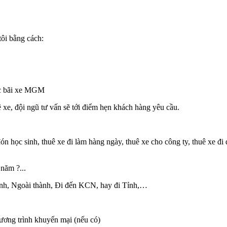
tôi bằng cách:
oặc bãi xe MGM
 xe, đội ngũ tư vấn sẽ tới điểm hẹn khách hàng yêu cầu.
n học sinh, thuê xe đi làm hàng ngày, thuê xe cho công ty, thuê xe đi d
năm ?...
ành, Ngoài thành, Đi đến KCN, hay đi Tỉnh,…
ương trình khuyến mại (nếu có)