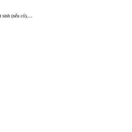
át sinh (nếu có),…