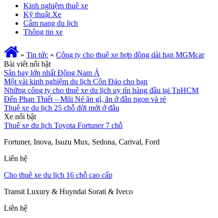
Kinh nghiệm thuê xe
Kỹ thuật Xe
Cẩm nang du lịch
Thông tin xe
»
Tin tức
»
Công ty cho thuê xe hợp đồng dài hạn MGMcar
Bài viết nổi bật
Sân bay lớn nhất Đông Nam Á
Một vài kinh nghiệm du lịch Côn Đảo cho bạn
Những công ty cho thuê xe du lịch uy tín hàng đầu tại TpHCM
Đến Phan Thiết – Mũi Né ăn gì, ăn ở đâu ngon và rẻ
Thuê xe du lịch 25 chỗ đời mới ở đâu
Xe nổi bật
Thuê xe du lịch Toyota Fortuner 7 chỗ
Fortuner, Inova, Isuzu Mux, Sedona, Carival, Ford
Liên hệ
Cho thuê xe du lịch 16 chỗ cao cấp
Transit Luxury & Huyndai Sorati & Iveco
Liên hệ