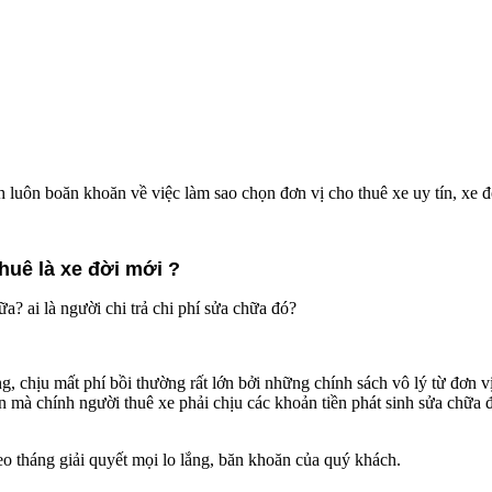
uôn boăn khoăn về việc làm sao chọn đơn vị cho thuê xe uy tín, xe đ
huê là xe đời mới ?
a? ai là người chi trả chi phí sửa chữa đó?
, chịu mất phí bồi thường rất lớn bởi những chính sách vô lý từ đơn vị
n mà chính người thuê xe phải chịu các khoản tiền phát sinh sửa chữa 
heo tháng giải quyết mọi lo lắng, băn khoăn của quý khách.