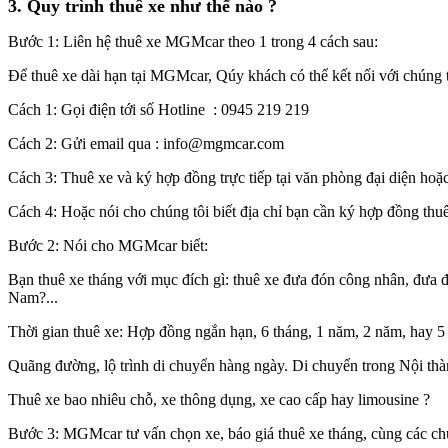
3. Quy trình thuê xe như thế nào ?
Bước 1: Liên hệ thuê xe MGMcar theo 1 trong 4 cách sau:
Để thuê xe dài hạn tại MGMcar, Qúy khách có thể kết nối với chúng 
Cách 1: Gọi điện tới số Hotline : 0945 219 219
Cách 2: Gửi email qua : info@mgmcar.com
Cách 3: Thuê xe và ký hợp đồng trực tiếp tại văn phòng đại diện h
Cách 4: Hoặc nói cho chúng tôi biết địa chỉ bạn cần ký hợp đồng thuê
Bước 2: Nói cho MGMcar biết:
Bạn thuê xe tháng với mục đích gì: thuê xe đưa đón công nhân, đưa đó
Nam?...
Thời gian thuê xe: Hợp đồng ngắn hạn, 6 tháng, 1 năm, 2 năm, hay 5 
Quãng đường, lộ trình di chuyển hàng ngày. Di chuyển trong Nội th
Thuê xe bao nhiêu chỗ, xe thông dụng, xe cao cấp hay limousine ?
Bước 3: MGMcar tư vấn chọn xe, báo giá thuê xe tháng, cùng các ch