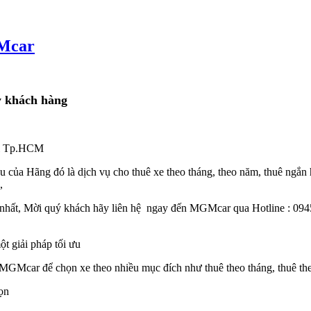
GMcar
y khách hàng
tại Tp.HCM
u của Hãng đó là dịch vụ cho thuê xe theo tháng, theo năm, thuê ngắn
,
 nhất, Mời quý khách hãy liên hệ ngay đến MGMcar qua Hotline : 094
t giải pháp tối ưu
MGMcar để chọn xe theo nhiều mục đích như thuê theo tháng, thuê theo
ọn