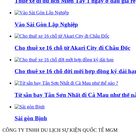
Thuê xe đi du lịch Miền Tây 1 ngày ở đâu giá rẻ
Vào Sài Gòn Lập Nghiệp
Cho thuê xe 16 chỗ từ Akari City đi Châu Đốc
Cho thuê xe 16 chỗ đời mới hợp đồng ký dài hạ
Từ sân bay Tân Sơn Nhất đi Cà Mau như thế n
Sài gòn Bịnh
CÔNG TY TNHH DU LỊCH SỰ KIỆN QUỐC TẾ MGM