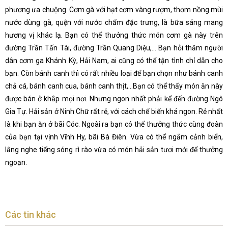
phương ưa chuộng. Cơm gà với hạt cơm vàng rượm, thơm nồng mùi
nước dùng gà, quện với nước chấm đặc trưng, là bữa sáng mang
hương vị khác lạ. Bạn có thể thưởng thức món cơm gà này trên
đường Trần Tấn Tài, đường Trần Quang Diệu,... Bạn hỏi thăm người
dân cơm ga Khánh Kỳ, Hải Nam, ai cũng có thể tận tình chỉ dẫn cho
bạn. Còn bánh canh thì có rất nhiều loại để bạn chọn như bánh canh
chả cá, bánh canh cua, bánh canh thịt,...Bạn có thể thấy món ăn này
được bán ở khắp mọi nơi. Nhưng ngon nhất phải kể đến đường Ngô
Gia Tự. Hải sản ở Ninh Chữ rất rẻ, với cách chế biến khá ngon. Rẻ nhất
là khi bạn ăn ở bãi Cóc. Ngoài ra bạn có thể thưởng thức cùng đoàn
của bạn tại vịnh Vĩnh Hy, bãi Bà Điên. Vừa có thể ngắm cảnh biển,
lắng nghe tiếng sóng rì rào vừa có món hải sản tươi mới để thưởng
ngoạn.
Các tin khác