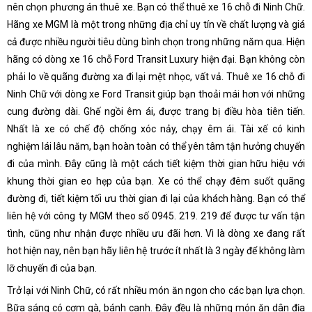
nên chọn phương án thuê xe. Bạn có thể thuê xe 16 chỗ đi Ninh Chữ.
Hãng xe MGM là một trong những địa chỉ uy tín về chất lượng và giá
cả được nhiều người tiêu dùng bình chọn trong những năm qua. Hiện
hãng có dòng xe 16 chỗ Ford Transit Luxury hiện đại. Bạn không còn
phải lo về quãng đường xa đi lại mệt nhọc, vất vả. Thuê xe 16 chỗ đi
Ninh Chữ với dòng xe Ford Transit giúp bạn thoải mái hơn với những
cung đường dài. Ghế ngồi êm ái, được trang bị điều hòa tiên tiến.
Nhất là xe có chế độ chống xóc nảy, chạy êm ái. Tài xế có kinh
nghiệm lái lâu năm, bạn hoàn toàn có thể yên tâm tận hưởng chuyến
đi của mình. Đây cũng là một cách tiết kiệm thời gian hữu hiệu với
khung thời gian eo hẹp của bạn. Xe có thể chạy đêm suốt quãng
đường đi, tiết kiệm tối ưu thời gian đi lại của khách hàng. Bạn có thể
liên hệ với công ty MGM theo số 0945. 219. 219 để được tư vấn tận
tình, cũng như nhận được nhiều ưu đãi hơn. Vì là dòng xe đang rất
hot hiện nay, nên bạn hãy liên hệ trước ít nhất là 3 ngày để không làm
lỡ chuyến đi của bạn.
Trở lại với Ninh Chữ, có rất nhiều món ăn ngon cho các bạn lựa chọn.
Bữa sáng có cơm gà, bánh canh. Đây đều là những món ăn dân địa