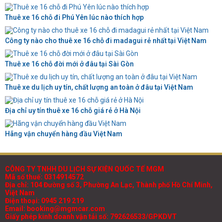
Thuê xe 16 chỗ đi Phú Yên lúc nào thích hợp
Công ty nào cho thuê xe 16 chỗ đi madagui rẻ nhất tại Việt Nam
Thuê xe 16 chỗ đời mới ở đâu tại Sài Gòn
Thuê xe du lịch uy tín, chất lượng an toàn ở đâu tại Việt Nam
Địa chỉ uy tín thuê xe 16 chỗ giá rẻ ở Hà Nội
Hãng vận chuyển hàng đầu Việt Nam
CÔNG TY TNHH DU LỊCH SỰ KIỆN QUỐC TẾ MGM
Mã số thuế: 0314914572
Địa chỉ: 104 Đường số 3, Phường An Lạc, Thành phố Hồ Chí Minh,
Việt Nam
Điện thoại: 0945 219 219
Email: booking@mgmcar.com
Giấy phép kinh doanh vận tải số: 792626533/GPKDVT