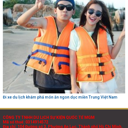
Đi xe du lịch khám phá món ăn ngon dọc miền Trung Việt Nam
CÔNG TY TNHH DU LỊCH SỰ KIỆN QUỐC TẾ MGM
Mã số thuế: 0314914572
Địa chỉ: 104 Đường số 3, Phường An Lạc, Thành phố Hồ Chí Minh,