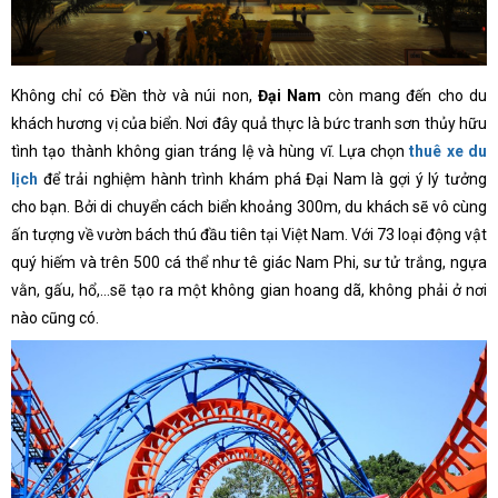
Không chỉ có Đền thờ và núi non,
Đại Nam
còn mang đến cho du
khách hương vị của biển. Nơi đây quả thực là bức tranh sơn thủy hữu
tình tạo thành không gian tráng lệ và hùng vĩ. Lựa chọn
thuê xe du
lịch
để trải nghiệm hành trình khám phá Đại Nam là gợi ý lý tưởng
cho bạn. Bởi di chuyển cách biển khoảng 300m, du khách sẽ vô cùng
ấn tượng về vườn bách thú đầu tiên tại Việt Nam. Với 73 loại động vật
quý hiếm và trên 500 cá thể như tê giác Nam Phi, sư tử trắng, ngựa
vằn, gấu, hổ,…sẽ tạo ra một không gian hoang dã, không phải ở nơi
nào cũng có.