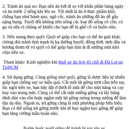
2. Tránh ăn quá no:
Bạn nên ăn bớt đi so với khẩu phần hàng ngày
và ăn trước 2 tiếng khi lên xe. Tốt nhất là ăn ít thực phẩm khô,
chẳng hạn như bánh quy, ngũ cốc, tránh ăn những đồ ăn dễ gây
nặng bụng. Tuyệt đối không nên uống các loại đồ uống có cồn, có
ga và sữa vì chúng sẽ khiến cho bạn dễ bị ghê cổ và buồn nôn.
3. Nên mang theo quýt:
Quýt sẽ giúp cho bạn có thể ăn giải khát,
chóng đói tránh tình trạnh bị hạ đường huyết, đồng thời, tinh dầu và
hương thơm từ vỏ quýt có thể giúp bạn làm át đi những mùi khó
chịu trên xe.
Tham khảo: Kinh nghiệm khi
thuê xe du lịch 45 chỗ đi Đà Lạt tại
TpHCM
4. Sử dụng gừng:
Cũng giống như quýt, gừng là dược liệu tự nhiên
giúp bạn chống say xe hiệu quả. Cắt một lát gừng tươi cầm trên tay,
lúc ngồi trên xe, bạn hãy đặt ở dưới lỗ mũi để cho mùi hăng và cay
bay vào trong mũi. Cũng có thể cắt một miếng gừng và lấy băng
dính dán vào rốn hoặc ngậm một lát gừng mỏng trong miệng để làm
dịu dạ dày. Ngoài ra, trà gừng cũng là một phương pháp hữu hiệu.
Bạn có thể uống trà gừng trước khi đi hay ngậm kẹo gừng để giúp
bạn tăng cường tuần hoàn não.
Ngậm hoặc ngửi gừng để tránh bị say tàu xe.