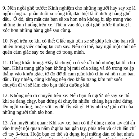
9. Nên ngồi ghế trước:
Kinh nghiệm cho những người hay say xe là
ngồi càng xa phần đuôi xe càng tốt, đặc biệt là ở những hàng ghế
đầu. Ở đó, tầm mắt của bạn sẽ xa hơn nên không bị tập trung vào
những tình huống trên xe. Thêm vào đó, ngồi ghế trước thường ít
xóc hơn những hàng ghế sau cùng.
10. Ngủ trên xe khi có thể:
Giấc ngủ trên xe sẽ giúp ích cho bạn rất
nhiều trong việc chống lại cơn say. Nếu có thể, hãy ngủ một chút để
quên cảm giác say xe đang có trong mình.
11. Dùng khẩu trang:
Đây là chuyện có vẻ rất nhỏ nhưng lại tốt cho
bạn. Khẩu trang giúp bạn không bị mùi của xăng và đồ trong xe ập
thẳng vào khứu giác, từ đó đỡ đi cảm giác khó chịu và nôn nao ban
đầu. Tuy nhiên, cũng không nên đeo khẩu trang kím mít suốt
chuyến đi vì sẽ làm cho bạn thiếu dưỡng khí.
12. Không nên di chuyển trên xe:
Nếu bạn là người dễ say xe thì
khi xe đang chạy, bạn đừng di chuyển nhiều, chẳng hạn như đứng
lên ngồi xuống, hoặc với tay để lấy vật gì. Hãy nhờ sự giúp đỡ của
những người tỉnh táo hơn.
13. Ấn huyệt nội quan:
Khi say xe, bạn có thể dùng ngón tay cái ấn
vào huyệt nội quan nằm ở giữa hai gân tay, phía trên và cách lằn chỉ
cổ tay 3-4cm. Hoặc bạn có thể sử dụng loại miếng dán có hạt nhựa