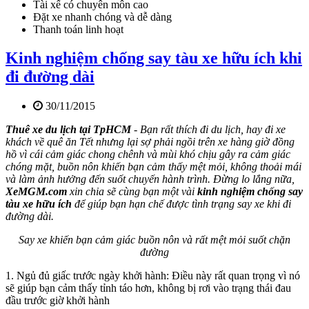
Tài xế có chuyên môn cao
Đặt xe nhanh chóng và dễ dàng
Thanh toán linh hoạt
Kinh nghiệm chống say tàu xe hữu ích khi
đi đường dài
30/11/2015
Thuê xe du lịch tại TpHCM
- Bạn rất thích đi du lịch, hay đi xe
khách về quê ăn Tết nhưng lại sợ phải ngồi trên xe hàng giờ đồng
hồ vì cái cảm giác chong chênh và mùi khó chịu gây ra cảm giác
chóng mặt, buồn nôn khiến bạn cảm thấy mệt mỏi, không thoải mái
và làm ảnh hưởng đến suốt chuyến hành trình. Đừng lo lắng nữa,
XeMGM.com
xin chia sẽ cùng bạn một vài
kinh nghiệm chống say
tàu xe hữu ích
để giúp bạn hạn chế được tình trạng say xe khi đi
đường dài.
Say xe khiến bạn cảm giác buồn nôn và rất mệt mỏi suốt chặn
đường
1. Ngủ đủ giấc trước ngày khởi hành:
Điều này rất quan trọng vì nó
sẽ giúp bạn cảm thấy tỉnh táo hơn, không bị rơi vào trạng thái đau
đầu trước giờ khởi hành