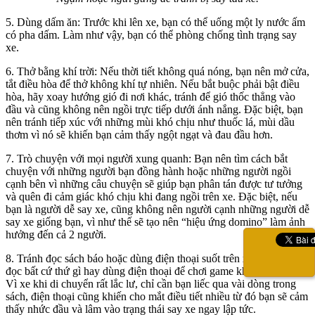
5. Dùng dấm ăn:
Trước khi lên xe, bạn có thể uống một ly nước ấm
có pha dấm. Làm như vậy, bạn có thể phòng chống tình trạng say
xe.
6. Thở bằng khí trời:
Nếu thời tiết không quá nóng, bạn nên mở cửa,
tắt điều hòa để thở không khí tự nhiên. Nếu bắt buộc phải bật điều
hòa, hãy xoay hướng gió đi nơi khác, tránh để gió thốc thẳng vào
đầu và cũng không nên ngồi trực tiếp dưới ánh nắng. Đặc biệt, bạn
nên tránh tiếp xúc với những mùi khó chịu như thuốc lá, mùi dầu
thơm vì nó sẽ khiến bạn cảm thấy ngột ngạt và đau đầu hơn.
7. Trò chuyện với mọi người xung quanh:
Bạn nên tìm cách bắt
chuyện với những người bạn đồng hành hoặc những người ngồi
cạnh bên vì những câu chuyện sẽ giúp bạn phân tán được tư tưởng
và quên đi cảm giác khó chịu khi đang ngồi trên xe. Đặc biệt, nếu
bạn là người dễ say xe, cũng không nên người cạnh những người dễ
say xe giống bạn, vì như thế sẽ tạo nên “hiệu ứng domino” làm ảnh
hưởng đến cả 2 người.
8. Tránh đọc sách báo hoặc dùng điện thoại suốt trên xe:
Không nên
đọc bất cứ thứ gì hay dùng điện thoại để chơi game khi ngồi trên xe.
Vì xe khi di chuyển rất lắc lư, chỉ cần bạn liếc qua vài dòng trong
sách, điện thoại cũng khiến cho mắt điều tiết nhiều từ đó bạn sẽ cảm
thấy nhức đầu và lâm vào trạng thái say xe ngay lập tức.