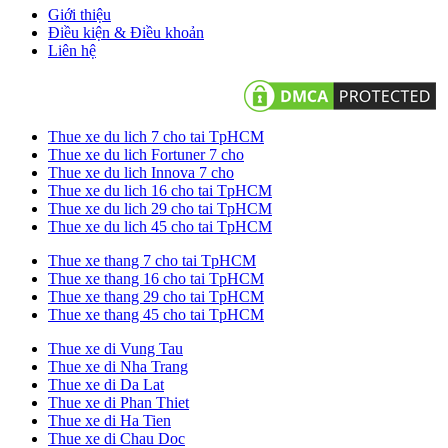
Giới thiệu
Điều kiện & Điều khoản
Liên hệ
Thue xe du lich 7 cho tai TpHCM
Thue xe du lich Fortuner 7 cho
Thue xe du lich Innova 7 cho
Thue xe du lich 16 cho tai TpHCM
Thue xe du lich 29 cho tai TpHCM
Thue xe du lich 45 cho tai TpHCM
Thue xe thang 7 cho tai TpHCM
Thue xe thang 16 cho tai TpHCM
Thue xe thang 29 cho tai TpHCM
Thue xe thang 45 cho tai TpHCM
Thue xe di Vung Tau
Thue xe di Nha Trang
Thue xe di Da Lat
Thue xe di Phan Thiet
Thue xe di Ha Tien
Thue xe di Chau Doc