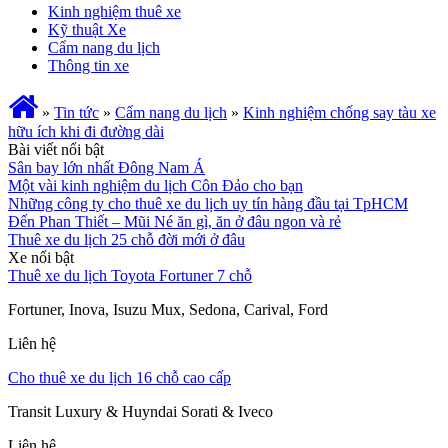
Kinh nghiệm thuê xe
Kỹ thuật Xe
Cẩm nang du lịch
Thông tin xe
»
Tin tức
»
Cẩm nang du lịch
»
Kinh nghiệm chống say tàu xe
hữu ích khi đi đường dài
Bài viết nổi bật
Sân bay lớn nhất Đông Nam Á
Một vài kinh nghiệm du lịch Côn Đảo cho bạn
Những công ty cho thuê xe du lịch uy tín hàng đầu tại TpHCM
Đến Phan Thiết – Mũi Né ăn gì, ăn ở đâu ngon và rẻ
Thuê xe du lịch 25 chỗ đời mới ở đâu
Xe nổi bật
Thuê xe du lịch Toyota Fortuner 7 chỗ
Fortuner, Inova, Isuzu Mux, Sedona, Carival, Ford
Liên hệ
Cho thuê xe du lịch 16 chỗ cao cấp
Transit Luxury & Huyndai Sorati & Iveco
Liên hệ