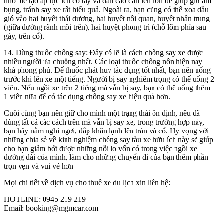
nhõ đế tạo áp lực lên cổ tay và dán cao dán lên rốn để giúp giữ ấm
bụng, tránh say xe rất hiểu quả. Ngoài ra, bạn cũng có thể xoa dầu
gió vào hai huyệt thái dương, hai huyệt nội quan, huyệt nhân trung
(giữa đường rãnh môi trên), hai huyệt phong trì (chỗ lõm phía sau
gáy, trên cổ).
14. Dùng thuốc chống say:
Đây có lẽ là cách chống say xe được
nhiều người ưa chuộng nhất. Các loại thuốc chống nôn hiện nay
khá phong phú. Để thuốc phát huy tác dụng tốt nhất, bạn nên uống
trước khi lên xe một tiếng. Người bị say nghiêm trọng có thể uống 2
viên. Nếu ngồi xe trên 2 tiếng mà vẫn bị say, bạn có thể uống thêm
1 viên nữa để có tác dụng chống say xe hiệu quả hơn.
Cuối cùng bạn nên giữ cho mình một trạng thái ổn định, nếu đã
dùng tất cả các cách trên mà vẫn bị say xe, trong trường hợp này,
bạn hãy nằm nghỉ ngơi, đắp khăn lạnh lên trán và cổ. Hy vọng với
những chia sẻ về kinh nghiệm chống say tàu xe hữu ích này sẽ giúp
cho bạn giảm bớt được những nỗi lo vốn có trong việc ngồi xe
đường dài của mình, làm cho những chuyến đi của bạn thêm phần
trọn vẹn và vui vẻ hơn
Mọi chi tiết về dịch vụ cho thuê xe du lịch xin liên hệ:
HOTLINE:
0945 219 219
Email: booking@mgmcar.com