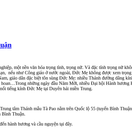
huận
hiệp, một nền văn hóa trọng tình, trọng nữ. Và đặc tính trọng nữ khô
g hạn, nếu như Công giáo ở nước ngoài, Đức Mẹ không được xem trọng
iệt Nam, giáo dân đặc biệt tôn sùng Đức Mẹ: nhiều Thánh đường dâng 
n hoan…Trong những ngày đầu Năm Mới, nhiều Đại hội Hành hương Kín
nổi tiếng kính Đức Mẹ tại Duyên hải miền Trung.
ung tâm Thánh mẫu Tà Pao nằm trên Quốc lộ 55 (tuyến Bình Thuận 
ỉnh Bình Thuận.
ến hành hương và cầu nguyện tại đây.