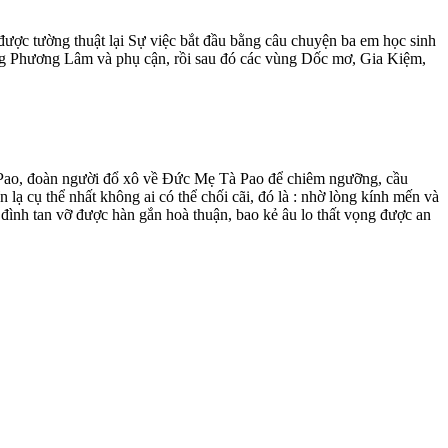
ược tường thuật lại Sự việc bắt đầu bằng câu chuyện ba em học sinh
ng Phương Lâm và phụ cận, rồi sau đó các vùng Dốc mơ, Gia Kiệm,
à Pao, đoàn người đổ xô về Đức Mẹ Tà Pao để chiêm ngưỡng, cầu
 lạ cụ thể nhất không ai có thể chối cãi, đó là : nhờ lòng kính mến và
ình tan vỡ được hàn gắn hoà thuận, bao kẻ âu lo thất vọng được an