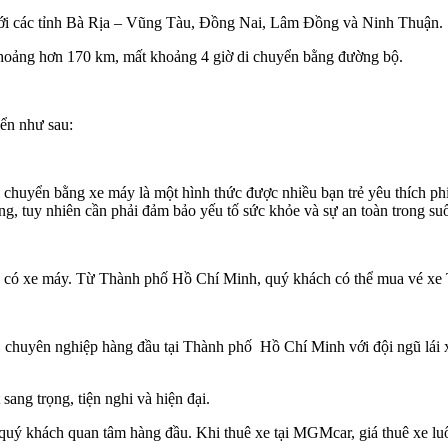
với các tỉnh Bà Rịa – Vũng Tàu, Đồng Nai, Lâm Đồng và Ninh Thuận.
oảng hơn 170 km, mất khoảng 4 giờ di chuyển bằng đường bộ.
ển như sau:
uyển bằng xe máy là một hình thức được nhiều bạn trẻ yêu thích ph
, tuy nhiên cần phải đảm bảo yếu tố sức khỏe và sự an toàn trong suốt
ó xe máy. Từ Thành phố Hồ Chí Minh, quý khách có thể mua vé xe 
, chuyên nghiệp hàng đầu tại Thành phố Hồ Chí Minh với đội ngũ lái xe 
sang trọng, tiện nghi và hiện đại.
quý khách quan tâm hàng đầu. Khi thuê xe tại MGMcar, giá thuê xe luô