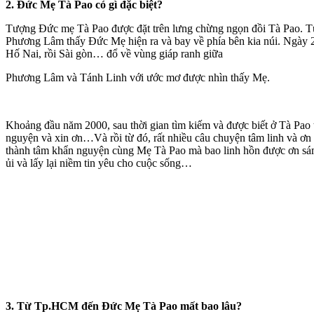
2. Đức Mẹ Tà Pao có gì đặc biệt?
Tượng Đức mẹ Tà Pao được đặt trên lưng chừng ngọn đồi Tà Pao. Tượ
Phương Lâm thấy Đức Mẹ hiện ra và bay về phía bên kia núi. Ngày 
Hố Nai, rồi Sài gòn… đổ về vùng giáp ranh giữa
Phương Lâm và Tánh Linh với ước mơ được nhìn thấy Mẹ.
Khoảng đầu năm 2000, sau thời gian tìm kiếm và được biết ở Tà Pa
nguyện và xin ơn…Và rồi từ đó, rất nhiều câu chuyện tâm linh và ơn lạ
thành tâm khẩn nguyện cùng Mẹ Tà Pao mà bao linh hồn được ơn sám h
ủi và lấy lại niềm tin yêu cho cuộc sống…
3. Từ Tp.HCM đến Đức Mẹ Tà Pao mất bao lâu?