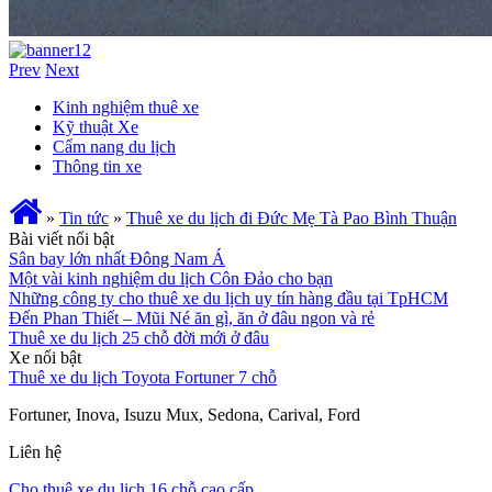
Prev
Next
Kinh nghiệm thuê xe
Kỹ thuật Xe
Cẩm nang du lịch
Thông tin xe
»
Tin tức
»
Thuê xe du lịch đi Đức Mẹ Tà Pao Bình Thuận
Bài viết nổi bật
Sân bay lớn nhất Đông Nam Á
Một vài kinh nghiệm du lịch Côn Đảo cho bạn
Những công ty cho thuê xe du lịch uy tín hàng đầu tại TpHCM
Đến Phan Thiết – Mũi Né ăn gì, ăn ở đâu ngon và rẻ
Thuê xe du lịch 25 chỗ đời mới ở đâu
Xe nổi bật
Thuê xe du lịch Toyota Fortuner 7 chỗ
Fortuner, Inova, Isuzu Mux, Sedona, Carival, Ford
Liên hệ
Cho thuê xe du lịch 16 chỗ cao cấp