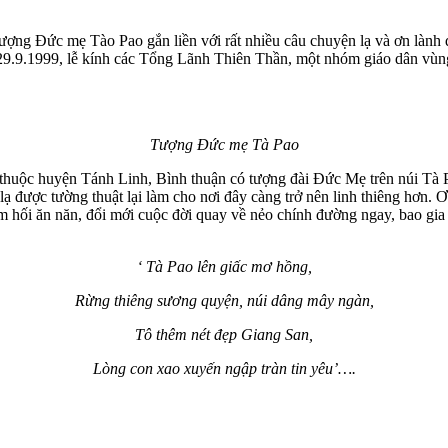
ng Đức mẹ Tào Pao gắn liền với rất nhiều câu chuyện lạ và ơn lành đ
29.9.1999, lễ kính các Tổng Lãnh Thiên Thần, một nhóm giáo dân vù
Tượng Đức mẹ Tà Pao
o thuộc huyện Tánh Linh, Bình thuận có tượng đài Đức Mẹ trên núi T
 được tường thuật lại làm cho nơi đây càng trở nên linh thiêng hơn. Ơn
ối ăn năn, đổi mới cuộc đời quay về nẻo chính đường ngay, bao gia đ
‘ Tà Pao lên giấc mơ hồng,
Rừng thiêng sương quyện, núi dâng mây ngàn,
Tô thêm nét đẹp Giang San,
Lòng con xao xuyến ngập tràn tin yêu’….