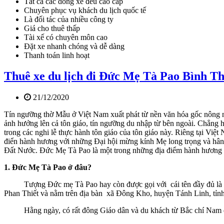
Tất cả các dòng xe đều cao cấp
Chuyên phục vụ khách du lịch quốc tế
Là đối tác của nhiều công ty
Giá cho thuê thấp
Tài xế có chuyên môn cao
Đặt xe nhanh chóng và dễ dàng
Thanh toán linh hoạt
Thuê xe du lịch đi Đức Mẹ Tà Pao Bình T
21/12/2020
Tín ngưỡng thờ Mẫu ở Việt Nam xuất phát từ nền văn hóa gốc nông ng
ảnh hưởng lên cả tôn giáo, tín ngưỡng du nhập từ bên ngoài. Chẳn
trong các nghi lễ thực hành tôn giáo của tôn giáo này. Riêng tại V
điển hành hương với những Đại hội mừng kính Mẹ long trọng và hâ
Đất Nước. Đức Mẹ Tà Pao là một trong những địa điểm hành hương 
1. Đức Mẹ Tà Pao ở đâu?
Tượng Đức mẹ Tà Pao hay còn được gọi với cái tên đầy đủ là Tr
Phan Thiết và nằm trên địa bàn xã Đông Kho, huyện Tánh Linh, t
Hằng ngày, có rất đông Giáo dân và du khách từ Bắc chí Nam đ