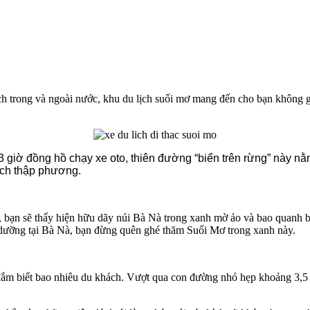
h trong và ngoài nước, khu du lịch suối mơ mang đến cho bạn không gia
giờ đồng hồ chạy xe oto, thiên đường “biển trên rừng” này nằ
ách thập phương.
ạn sẽ thấy hiện hữu dãy núi Bà Nà trong xanh mờ ảo và bao quanh bở
ỉ dưỡng tại Bà Nà, bạn đừng quên ghé thăm Suối Mơ trong xanh này.
ắm biết bao nhiêu du khách. Vượt qua con đường nhỏ hẹp khoảng 3,5 k