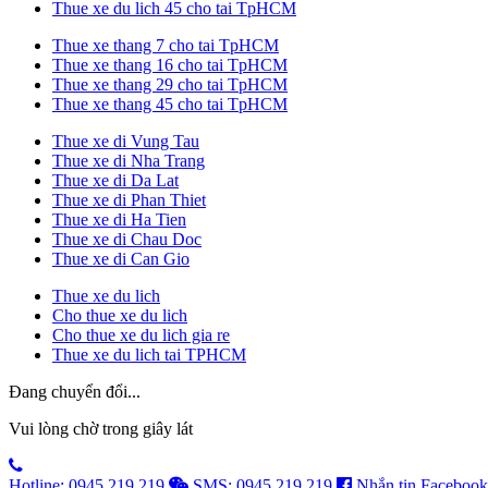
Thue xe du lich 45 cho tai TpHCM
Thue xe thang 7 cho tai TpHCM
Thue xe thang 16 cho tai TpHCM
Thue xe thang 29 cho tai TpHCM
Thue xe thang 45 cho tai TpHCM
Thue xe di Vung Tau
Thue xe di Nha Trang
Thue xe di Da Lat
Thue xe di Phan Thiet
Thue xe di Ha Tien
Thue xe di Chau Doc
Thue xe di Can Gio
Thue xe du lich
Cho thue xe du lich
Cho thue xe du lich gia re
Thue xe du lich tai TPHCM
Đang chuyển đổi...
Vui lòng chờ trong giây lát
Hotline: 0945.219.219
SMS: 0945.219.219
Nhắn tin Facebook