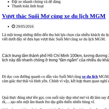
Đặt xe nhanh chóng và dễ dàng
Thanh toán linh hoạt
Vượt thác Suối Mơ cùng xe du lịch MGM
29/05/2016
Là một trong những điểm đến thu hút lựa chọn của nhiều khách du lịc
viết dưới đây sẽ đưa bạn vượt thác Suối Mơ cùng xe du lịch MGM.
Cách trung tâm thành phố Hồ Chí Minh 100km, tương đương 3 
lịch này đã nhanh chóng ở trong “tầm ngắm” của nhiều du kh
Đi dọc con đường quanh co dẫn vào Suối Mơ cùng
xe du lịch
MGM, b
cảm giác thư thái và bình yên. Chính vì vậy, kết hợp tham quan ngh
Quả thực đúng như tên gọi, con suối này đẹp như mơ và đã làm say đ
rít,….tạo nên một âm thanh êm dịu giữa thiên nhiên hùng vĩ.