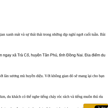
n xanh mát và sự thái thái trong những dịp nghỉ ngơi cuối tuần. Bài
m ngay xã Trà Cổ, huyện Tân Phú, tỉnh Đồng Nai. Địa điểm du
i làn sương mù huyền diệu. Với không gian đó sẽ mang lại cho bạn
m, du khách có thể nghe tiếng chảy róc rách và tiếng muôn thú ríu