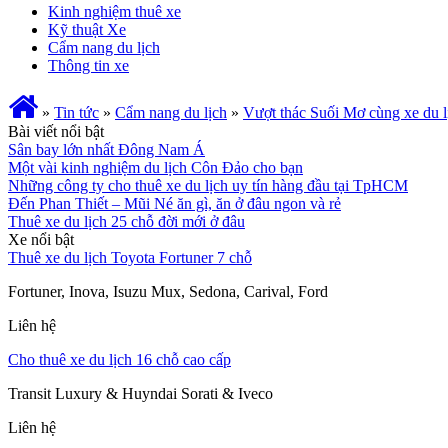
Kinh nghiệm thuê xe
Kỹ thuật Xe
Cẩm nang du lịch
Thông tin xe
»
Tin tức
»
Cẩm nang du lịch
»
Vượt thác Suối Mơ cùng xe du
Bài viết nổi bật
Sân bay lớn nhất Đông Nam Á
Một vài kinh nghiệm du lịch Côn Đảo cho bạn
Những công ty cho thuê xe du lịch uy tín hàng đầu tại TpHCM
Đến Phan Thiết – Mũi Né ăn gì, ăn ở đâu ngon và rẻ
Thuê xe du lịch 25 chỗ đời mới ở đâu
Xe nổi bật
Thuê xe du lịch Toyota Fortuner 7 chỗ
Fortuner, Inova, Isuzu Mux, Sedona, Carival, Ford
Liên hệ
Cho thuê xe du lịch 16 chỗ cao cấp
Transit Luxury & Huyndai Sorati & Iveco
Liên hệ