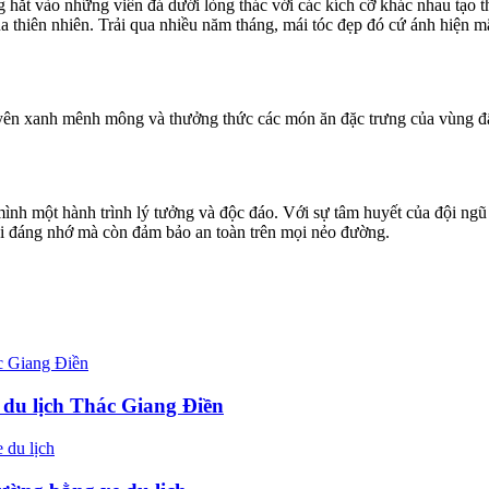
ng hắt vào những viên đá dưới lòng thác với các kích cỡ khác nhau tạ
a thiên nhiên. Trải qua nhiều năm tháng, mái tóc đẹp đó cứ ánh hiện 
ên xanh mênh mông và thưởng thức các món ăn đặc trưng của vùng đất
mình một hành trình lý tưởng và độc đáo. Với sự tâm huyết của đội ngũ
i đáng nhớ mà còn đảm bảo an toàn trên mọi nẻo đường.
 du lịch Thác Giang Điền