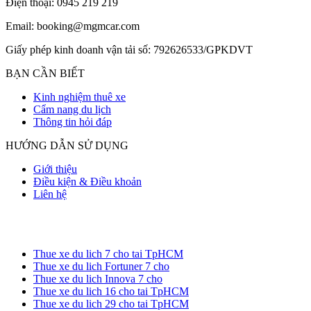
Điện thoại: 0945 219 219
Email: booking@mgmcar.com
Giấy phép kinh doanh vận tải số: 792626533/GPKDVT
BẠN CẦN BIẾT
Kinh nghiệm thuê xe
Cẩm nang du lịch
Thông tin hỏi đáp
HƯỚNG DẪN SỬ DỤNG
Giới thiệu
Điều kiện & Điều khoản
Liên hệ
Thue xe du lich 7 cho tai TpHCM
Thue xe du lich Fortuner 7 cho
Thue xe du lich Innova 7 cho
Thue xe du lich 16 cho tai TpHCM
Thue xe du lich 29 cho tai TpHCM