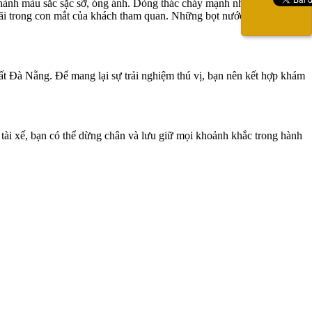
o thành màu sắc sặc sỡ, óng ánh. Dòng thác chảy mạnh như người con
mãi trong con mắt của khách tham quan. Những bọt nước trắng xóa dội
 Đà Nẵng. Để mang lại sự trải nghiệm thú vị, bạn nên kết hợp khám
 tài xế, bạn có thể dừng chân và lưu giữ mọi khoảnh khắc trong hành