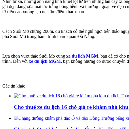
Nhìn từ xa, những ánh nắng tinh khiết lọt từ trên những tán cây xuố
gái đẹp đang xõa mái tóc trắng bồng bềnh và thưởng ngoạn vẻ đẹp củ
từ trên cao xuống tạo nên âm điệu khác nhau.
Cách Suối Mơ chừng 200m, du khách có thể nghỉ ngơi trên thảo nguy
phá Suối Mơ trong hành trình tham quan Đà Nẵng.
Lựa chọn vượt thác Suối Mơ cùng
xe du lich MGM
, bạn đã có cho 
trình. Đến với
xe du lịch MGM
, bạn không những có được chuyến đ
Các tin khác
Cho thuê xe du lịch 16 chỗ giá rẻ khám phá khu